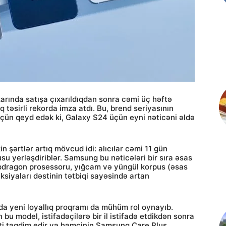
arında satışa çıxarıldıqdan sonra cəmi üç həftə
 təsirli rekorda imza atdı. Bu, brend seriyasının
üçün qeyd edək ki, Galaxy S24 üçün eyni nəticəni əldə
n şərtlər artıq mövcud idi: alıcılar cəmi 11 gün
su yerləşdiriblər. Samsung bu nəticələri bir sıra əsas
napdragon prosessoru, yığcam və yüngül korpus (əsas
siyaları dəstinin tətbiqi sayəsində artan
arda yeni loyallıq proqramı da mühüm rol oynayıb.
bu model, istifadəçilərə bir il istifadə etdikdən sonra
i təqdim edir və həmçinin Samsung Care Plus