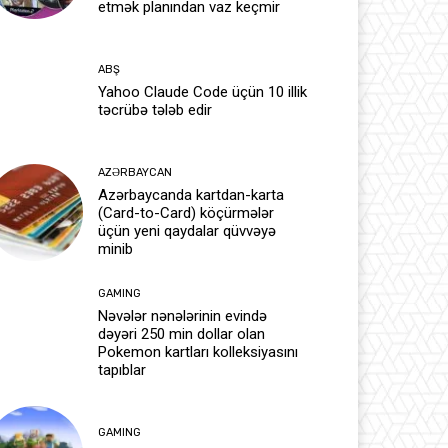
etmək planından vaz keçmir
ABŞ
Yahoo Claude Code üçün 10 illik
təcrübə tələb edir
AZƏRBAYCAN
Azərbaycanda kartdan-karta
(Card-to-Card) köçürmələr
üçün yeni qaydalar qüvvəyə
minib
GAMING
Nəvələr nənələrinin evində
dəyəri 250 min dollar olan
Pokemon kartları kolleksiyasını
tapıblar
GAMING