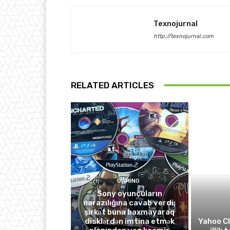
Texnojurnal
http://texnojurnal.com
RELATED ARTICLES
GAMING
Sony oyunçuların
narazılığına cavab verdi:
şirkət buna baxmayaraq
disklərdən imtina etmək
Yahoo C