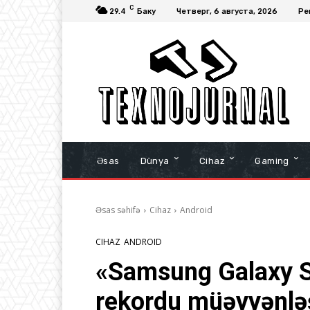
C
29.4
Баку
Четверг, 6 августа, 2026
Ре
Əsas
Dünya
Cihaz
Gaming
Əsas səhifə
Cihaz
Android
CIHAZ
ANDROID
«Samsung Galaxy S2
rekordu müəyyənlə