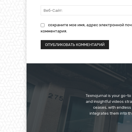
сохраните мое имя, адрес электронной поч
комментария.
Texnojurnal is your go-to 
and insightful videos str
ceases, with endless
integrates them into th