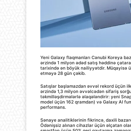
Yeni Galaxy flaqmanları Cənubi Koreya baz
ərzində 1 milyon ədəd satış həddinə çataraq
tarixində ən böyük nailiyyətdir. Müqayisə 
etməyə 28 gün çəkib.
Satışlar başlamazdan əvvəl rekord üçün ilki
ərzində 1,3 milyon əvvəlcədən sifariş sorğu
təkmilləşdirmələrlə əlaqələndirir: yeni S
model üçün 162 qramdan) və Galaxy AI funk
performans.
Sənaye analitiklərinin fikrincə, daxili baz
Ödənişsiz alınan cihazlar üçün əlçatan olan 
smartfon üçün 50% geri qaytarma zəmanət