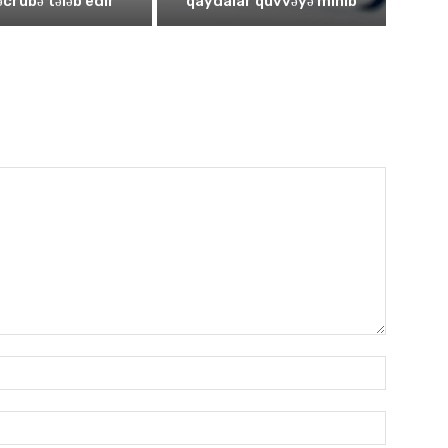
təcrübə tələb edir
qaydalar qüvvəyə minib
Имя:*
Электро
почта:*