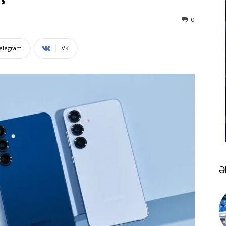
0
elegram
VK
Ə