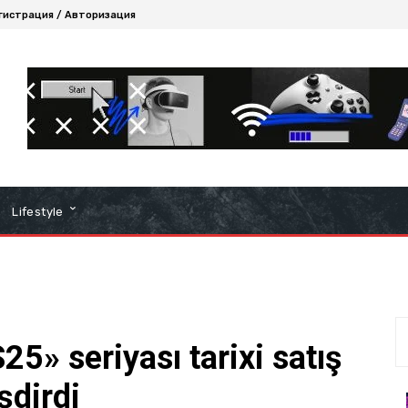
гистрация / Авторизация
Lifestyle
5» seriyası tarixi satış
şdirdi