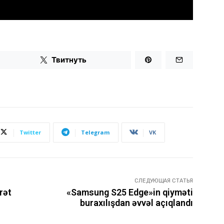
Твитнуть
Twitter
Telegram
VK
СЛЕДУЮЩАЯ СТАТЬЯ
rət
«Samsung S25 Edge»in qiyməti
buraxılışdan əvvəl açıqlandı