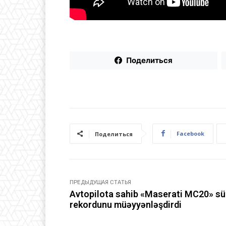
Поделиться
Facebook
Поделиться
ПРЕДЫДУЩАЯ СТАТЬЯ
Avtopilota sahib «Maserati MC20» sü
rekordunu müəyyənləşdirdi