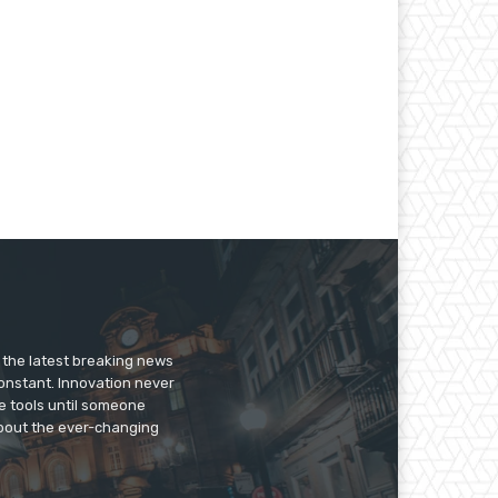
er the latest breaking news
constant. Innovation never
e tools until someone
 about the ever-changing