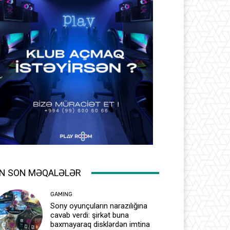
N SON MƏQALƏLƏR
GAMING
Sony oyunçuların narazılığına
cavab verdi: şirkət buna
baxmayaraq disklərdən imtina