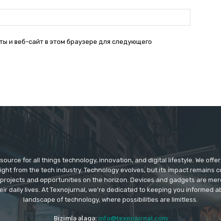
Веб-
Сайт:
ты и веб-сайт в этом браузере для следующего
source for all things technology, innovation, and digital lifestyle. We off
aight from the tech industry. Technology evolves, but its impact remains 
 projects and opportunities on the horizon. Devices and gadgets are mer
eir daily lives. At Texnojurnal, we're dedicated to keeping you informed
landscape of technology, where possibilities are limitless.
Bizimlə əlaqə:
info@texnojurnal.com