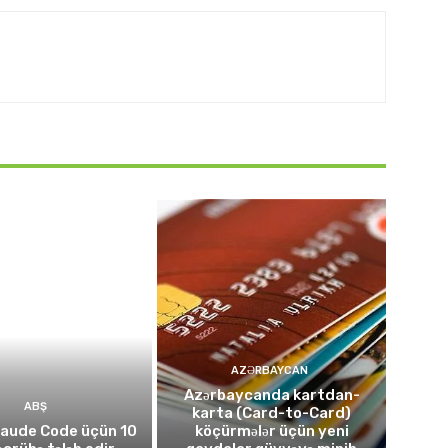
AZƏRBAYCAN
Azərbaycanda kartdan-
ABŞ
karta (Card-to-Card)
laude Code üçün 10
köçürmələr üçün yeni