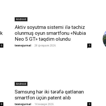
Android
Aktiv soyutma sistemi ilə təchiz
rk
olunmuş oyun smartfonu «Nubia
Neo 5 GT» təqdim olundu
texnojurnal
-
28 февраля 2026
0
0
Android
Samsung hər iki tərəfə qatlanan
smartfon üçün patent alıb
texnojurnal
-
14 января 2026
0
0