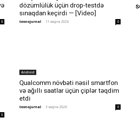
və
dözümlülük üçün drop-testdə
S
sınaqdan keçirdi — [Video]
texnojurnal
-
11 марта 2026
0
0
Android
Qualcomm növbəti nəsil smartfon
və ağıllı saatlar üçün çiplər təqdim
etdi
texnojurnal
-
3 марта 2026
0
0