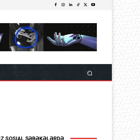
IZ SOSIAL ŞƏBƏKƏLƏRDƏ