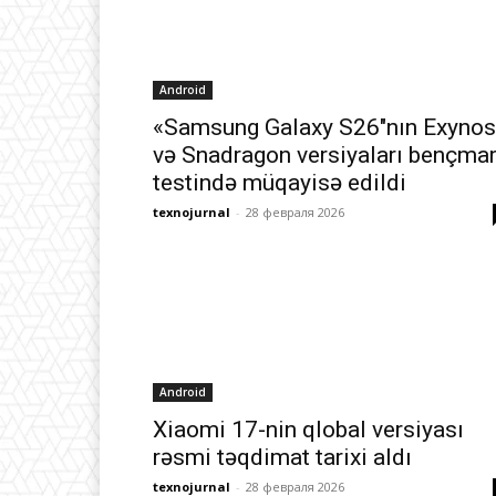
Android
«Samsung Galaxy S26″nın Exynos
və Snadragon versiyaları bençma
testində müqayisə edildi
texnojurnal
-
28 февраля 2026
Android
Xiaomi 17-nin qlobal versiyası
rəsmi təqdimat tarixi aldı
texnojurnal
-
28 февраля 2026