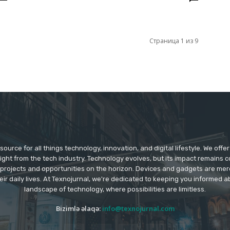
Страница 1 из 9
source for all things technology, innovation, and digital lifestyle. We off
aight from the tech industry. Technology evolves, but its impact remains 
 projects and opportunities on the horizon. Devices and gadgets are mer
eir daily lives. At Texnojurnal, we're dedicated to keeping you informed
landscape of technology, where possibilities are limitless.
Bizimlə əlaqə:
info@texnojurnal.com