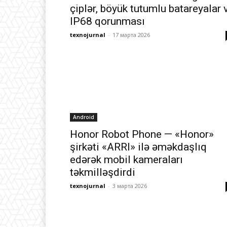
çiplər, böyük tutumlu batareyalar 
IP68 qorunması
texnojurnal
-
17 марта 2026
Android
Honor Robot Phone — «Honor»
şirkəti «ARRI» ilə əməkdaşlıq
edərək mobil kameraları
təkmilləşdirdi
texnojurnal
-
3 марта 2026