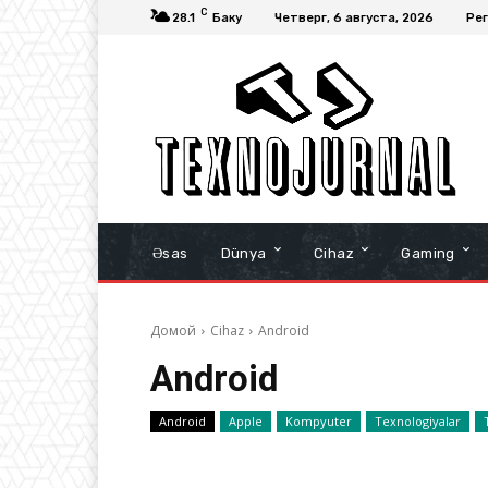
C
28.1
Баку
Четверг, 6 августа, 2026
Рег
Əsas
Dünya
Cihaz
Gaming
Домой
Cihaz
Android
Android
Android
Apple
Kompyuter
Texnologiyalar