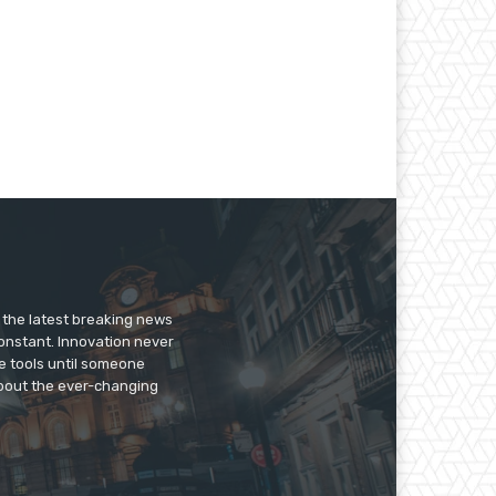
er the latest breaking news
constant. Innovation never
e tools until someone
 about the ever-changing