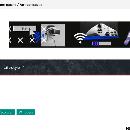
истрация / Авторизация
Lifestyle
Tətbiqlər
Windows
B