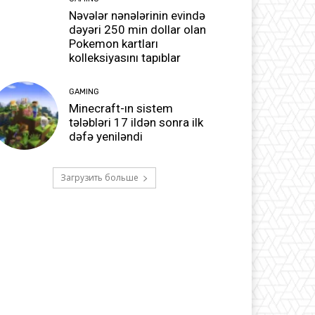
Nəvələr nənələrinin evində
dəyəri 250 min dollar olan
Pokemon kartları
kolleksiyasını tapıblar
GAMING
Minecraft-ın sistem
tələbləri 17 ildən sonra ilk
dəfə yeniləndi
Загрузить больше