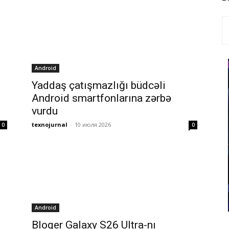
Android
Yaddaş çatışmazlığı büdcəli
Android smartfonlarına zərbə
vurdu
texnojurnal
-
10 июля 2026
0
0
Android
Bloqer Galaxy S26 Ultra-nı