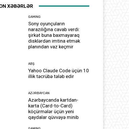
ON XƏBƏRLƏR
GAMING
Sony oyunçuların
narazılığına cavab verdi:
şirkət buna baxmayaraq
disklərdən imtina etmək
planından vaz keçmir
ABŞ
Yahoo Claude Code üçün 10
illik təcrübə tələb edir
AZƏRBAYCAN
Azərbaycanda kartdan-
karta (Card-to-Card)
köçürmələr üçün yeni
qaydalar qüvvəyə minib
GAMING