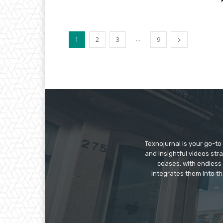
...
1
2
3
9
Texnojurnal is your go-to 
and insightful videos str
ceases, with endless
integrates them into th