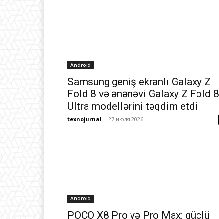
Android
Samsung geniş ekranlı Galaxy Z
Fold 8 və ənənəvi Galaxy Z Fold 8
Ultra modellərini təqdim etdi
texnojurnal
-
27 июля 2026
Android
POCO X8 Pro və Pro Max: güclü