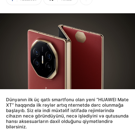
Dünyanın ilk üç qatlı smartfonu olan yeni “HUAWEI Mate
XT” haqqında ilk rəylər artıq nternetdə dərc olunmağa
başlayıb. Siz elə indi müxtəlif istifadə rejimlərində
cihazın necə göründüyünü, necə işlədiyini və qutusunda
hansı aksesuarların daxil olduğunu qiymətləndirə
bilərsiniz.