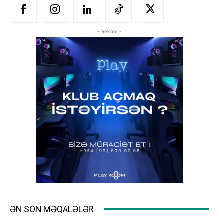
- Reklam -
ƏN SON MƏQALƏLƏR