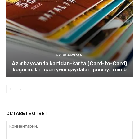
AZƏRBAYCAN
Azərbaycanda kartdan-karta (Card-to-Card)
köçürmələr üçün yeni qaydalar qüvvəyə minib
ОСТАВЬТЕ ОТВЕТ