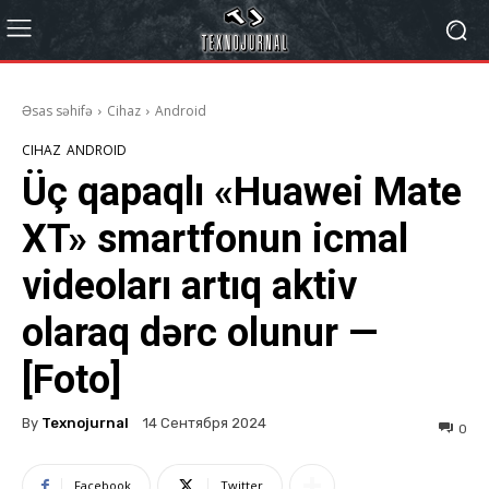
Əsas səhifə
Cihaz
Android
CIHAZ
ANDROID
Üç qapaqlı «Huawei Mate
XT» smartfonun icmal
videoları artıq aktiv
olaraq dərc olunur —
[Foto]
By
Texnojurnal
14 Сентября 2024
0
Facebook
Twitter