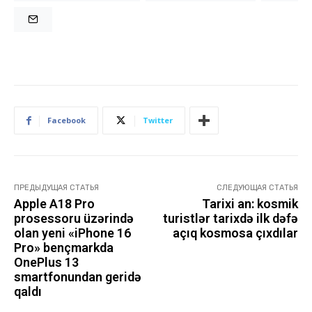
Facebook
Twitter
ПРЕДЫДУЩАЯ СТАТЬЯ
СЛЕДУЮЩАЯ СТАТЬЯ
Apple A18 Pro
Tarixi an: kosmik
prosessoru üzərində
turistlər tarixdə ilk dəfə
olan yeni «iPhone 16
açıq kosmosa çıxdılar
Pro» bençmarkda
OnePlus 13
smartfonundan geridə
qaldı