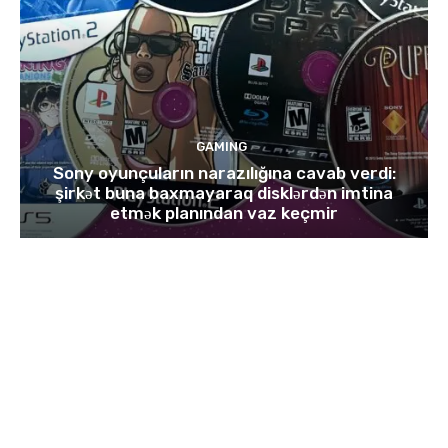
GAMING
Sony oyunçuların narazılığına cavab verdi:
şirkət buna baxmayaraq disklərdən imtina
etmək planından vaz keçmir