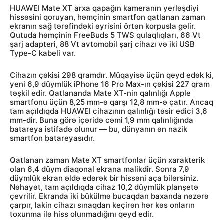
HUAWEI Mate XT arxa qapağın kameranın yerləşdiyi
hissəsini qoruyan, həmçinin smartfon qatlanan zaman
ekranın sağ tərəfindəki əyrisini örtən korpusla gəlir.
Qutuda həmçinin FreeBuds 5 TWS qulaqlıqları, 66 Vt
şarj adapteri, 88 Vt avtomobil şarj cihazı və iki USB
Type-C kabeli var.
Cihazın çəkisi 298 qramdır. Müqayisə üçün qeyd edək ki,
yeni 6,9 düymlük iPhone 16 Pro Max-ın çəkisi 227 qram
təşkil edir. Qatlananda Mate XT-nin qalınlığı Apple
smartfonu üçün 8,25 mm-ə qarşı 12,8 mm-ə çatır. Ancaq
tam açıldıqda HUAWEI cihazının qalınlığı təsir edici 3,6
mm-dir. Buna görə içəridə cəmi 1,9 mm qalınlığında
batareya istifadə olunur — bu, dünyanın ən nazik
smartfon batareyasıdır.
Qatlanan zaman Mate XT smartfonlar üçün xarakterik
olan 6,4 düym diaqonal ekrana malikdir. Sonra 7,9
düymlük ekran əldə edərək bir hissəni aça bilərsiniz.
Nəhayət, tam açıldıqda cihaz 10,2 düymlük planşetə
çevrilir. Ekranda iki bükülmə bucaqdan baxanda nəzərə
çarpır, lakin cihazı sınaqdan keçirən hər kəs onların
toxunma ilə hiss olunmadığını qeyd edir.