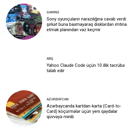
GAMING
Sony oyunçuların narazılığına cavab verdi:
şirkət buna baxmayaraq disklərdən imtina
etmək planından vaz keçmir
ABŞ
Yahoo Claude Code üçün 10 illik təcrübə
tələb edir
AZƏRBAYCAN
Azərbaycanda kartdan-karta (Card-to-
Card) köçürmələr üçün yeni qaydalar
qüvvəyə minib