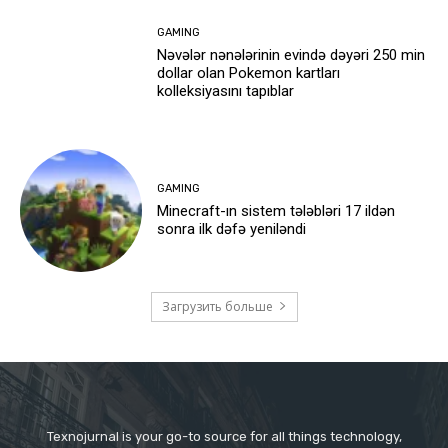
GAMING
Nəvələr nənələrinin evində dəyəri 250 min
dollar olan Pokemon kartları
kolleksiyasını tapıblar
GAMING
Minecraft-ın sistem tələbləri 17 ildən
sonra ilk dəfə yeniləndi
Загрузить больше
Texnojurnal is your go-to source for all things technology,