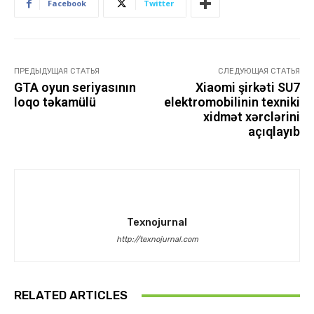
Facebook
Twitter
ПРЕДЫДУЩАЯ СТАТЬЯ
СЛЕДУЮЩАЯ СТАТЬЯ
GTA oyun seriyasının
Xiaomi şirkəti SU7
loqo təkamülü
elektromobilinin texniki
xidmət xərclərini
açıqlayıb
Texnojurnal
http://texnojurnal.com
RELATED ARTICLES