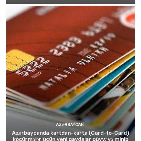
AZƏRBAYCAN
Azərbaycanda kartdan-karta (Card-to-Card)
köçürmələr üçün yeni qaydalar qüvvəyə minib