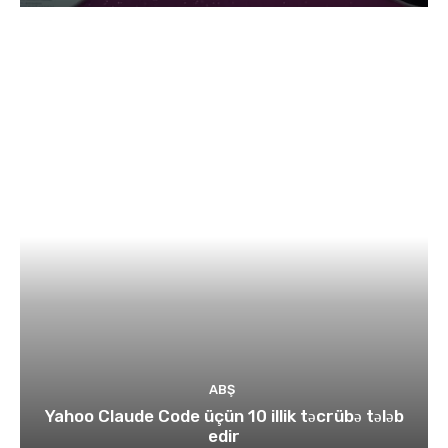
ABŞ
Yahoo Claude Code üçün 10 illik təcrübə tələb
edir