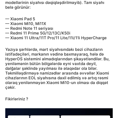
modellərinin siyahısı dəqiqləşdirilməyib). Tam siyahı
belə görünür:
— Xiaomi Pad 5
— Xiaomi Mi10, Mi11X
— Redmi Note 11 seriyası
— Redmi 11 Prime 5G/12/13C/K50i
— Xiaomi 11 Ultra/11T Pro/11 Lite/11i/11i HyperCharge
Yazıya şərhlərdə, mart siyahısındakı bəzi cihazların
istifadəçiləri, markanın vədinə baxmayaraq, hələ də
HyperOS sistemini almadıqlarından şikayətləndilər. Bu,
yeniləmənin bütün bölgələrdə eyni vaxtda deyil,
dalğalar şəklində yayılması ilə əlaqədar ola bilər.
Təkmilləşdirməyə namizədlər arasında əvvəllər Xiaomi
cihazlarının EOL siyahısına daxil edilmiş və artıq rəsmi
olaraq yenilənməyən Xiaomi Mi10-un olması da diqqət
çəkir.
Fikirləriniz ?