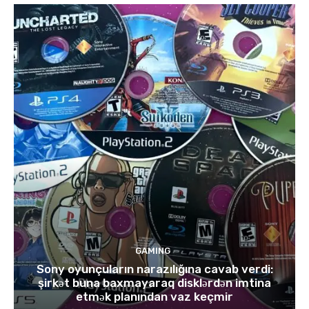
GAMING
Sony oyunçuların narazılığına cavab verdi:
şirkət buna baxmayaraq disklərdən imtina
etmək planından vaz keçmir