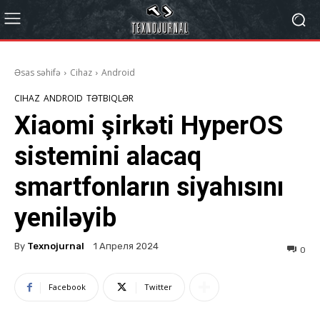
Əsas səhifə
Cihaz
Android
CIHAZ
ANDROID
TƏTBIQLƏR
Xiaomi şirkəti HyperOS
sistemini alacaq
smartfonların siyahısını
yeniləyib
By
Texnojurnal
1 Апреля 2024
0
Facebook
Twitter