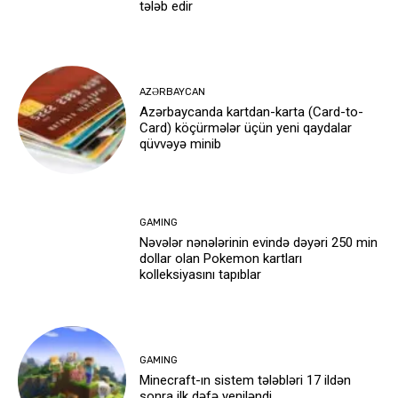
tələb edir
AZƏRBAYCAN
Azərbaycanda kartdan-karta (Card-to-
Card) köçürmələr üçün yeni qaydalar
qüvvəyə minib
GAMING
Nəvələr nənələrinin evində dəyəri 250 min
dollar olan Pokemon kartları
kolleksiyasını tapıblar
GAMING
Minecraft-ın sistem tələbləri 17 ildən
sonra ilk dəfə yeniləndi