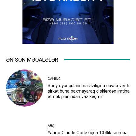
ƏN SON MƏQALƏLƏR
GAMING
Sony oyunçuların narazılığına cavab verdi:
şirkət buna baxmayaraq disklərdən imtina
etmək planından vaz keçmir
ABŞ
Yahoo Claude Code üçün 10 illik təcrübə