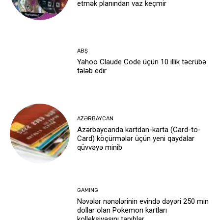
etmək planından vaz keçmir
ABŞ
Yahoo Claude Code üçün 10 illik təcrübə
tələb edir
AZƏRBAYCAN
Azərbaycanda kartdan-karta (Card-to-
Card) köçürmələr üçün yeni qaydalar
qüvvəyə minib
GAMING
Nəvələr nənələrinin evində dəyəri 250 min
dollar olan Pokemon kartları
kolleksiyasını tapıblar