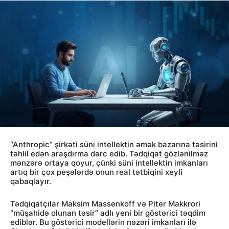
“Anthropic” şirkəti süni intellektin əmək bazarına təsirini
təhlil edən araşdırma dərc edib. Tədqiqat gözlənilməz
mənzərə ortaya qoyur, çünki süni intellektin imkanları
artıq bir çox peşələrdə onun real tətbiqini xeyli
qabaqlayır.
Tədqiqatçılar Maksim Massenkoff və Piter Makkrori
“müşahidə olunan təsir” adlı yeni bir göstərici təqdim
ediblər. Bu göstərici modellərin nəzəri imkanları ilə