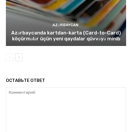
AZƏRBAYCAN
Azərbaycanda kartdan-karta (Card-to-Card)
köçürmələr üçün yeni qaydalar qüvvəyə minib
ОСТАВЬТЕ ОТВЕТ