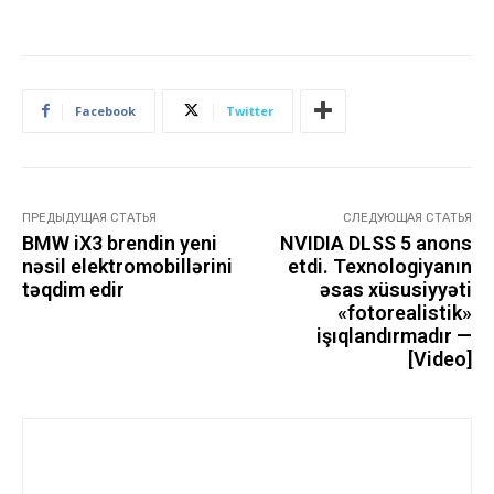
Facebook
Twitter
ПРЕДЫДУЩАЯ СТАТЬЯ
СЛЕДУЮЩАЯ СТАТЬЯ
BMW iX3 brendin yeni
NVIDIA DLSS 5 anons
nəsil elektromobillərini
etdi. Texnologiyanın
təqdim edir
əsas xüsusiyyəti
«fotorealistik»
işıqlandırmadır —
[Video]