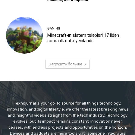
GAMING
Minecraft-ın sistem tələbləri 17 ildən
sonra ilk dəfə yeniləndi
Загрузить больше
Texnojurnal is your go-to source for all things technology,
innovation, and digital lifestyle. We offer the latest breaking news
and insightful videos straight from the tech industry. Technology
evolves, but its impact remains constant. Innovation never
ceases, with endless projects and opportunities on the horizon.
Devices and gadgets are mere tools until someone integrates