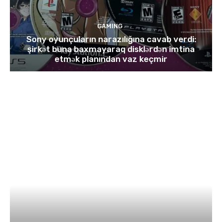
GAMING
Sony oyunçuların narazılığına cavab verdi:
şirkət buna baxmayaraq disklərdən imtina
etmək planından vaz keçmir