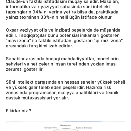
Claude-un faktiki istifadəsini müqayisə edir. Məsələn,
informatika və riyaziyyat sahəsində süni intellekt
tapşırıqların 94%-ni yerinə yetirə bilsə də, praktikada
yalnız təxminən 33%-nin həlli üçün istifadə olunur.
Oxşar vəziyyət ofis və inzibati peşələrdə də müşahidə
edilir. Tədqiqatçılar bunu potensial imkanları göstərən
“mavi zona” ilə faktiki istifadəni göstərən “qırmızı zona”
arasındakı fərq kimi izah edirlər.
Səbəblər arasında hüquqi məhdudiyyətlər, modellərin
səhvləri və nəticələrin insan tərəfindən yoxlanılması
zərurəti göstərilir.
Süni intellekt qarşısında ən həssas sahələr yüksək təhsil
və yüksək gəlir tələb edən peşələrdir. Hazırda risk
zonasında proqramçılar, maliyyə analitikləri və texniki
dəstək mütəxəssisləri yer alır.
Fikirləriniz ?