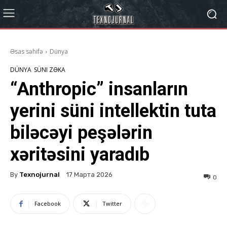
Əsas səhifə
Dünya
DÜNYA
SÜNI ZƏKA
“Anthropic” insanların
yerini süni intellektin tuta
biləcəyi peşələrin
xəritəsini yaradıb
By
Texnojurnal
17 Марта 2026
0
Facebook
Twitter