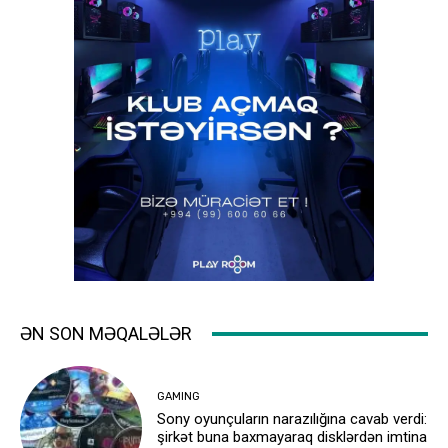
ƏN SON MƏQALƏLƏR
GAMING
Sony oyunçuların narazılığına cavab verdi:
şirkət buna baxmayaraq disklərdən imtina