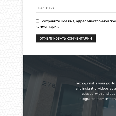
сохраните мое имя, адрес электронной поч
комментария.
Texnojurnal is your go-to 
and insightful videos str
ceases, with endless
integrates them into th