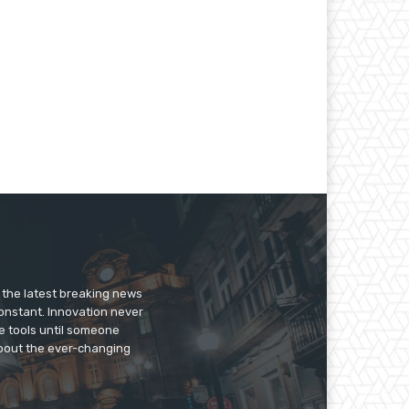
er the latest breaking news
constant. Innovation never
e tools until someone
 about the ever-changing