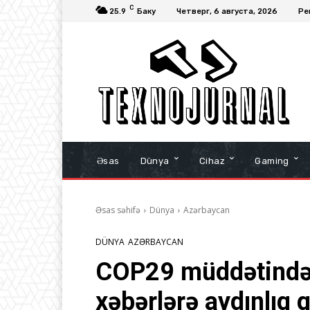
C
25.9
Баку
Четверг, 6 августа, 2026
Ре
Əsas
Dünya
Cihaz
Gaming
Əsas səhifə
Dünya
Azərbaycan
DÜNYA
AZƏRBAYCAN
COP29 müddətində 
xəbərlərə aydınlıq g