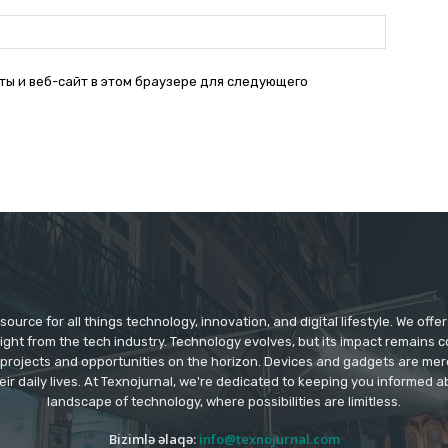
Веб-
Сайт:
ты и веб-сайт в этом браузере для следующего
source for all things technology, innovation, and digital lifestyle. We off
aight from the tech industry. Technology evolves, but its impact remains 
 projects and opportunities on the horizon. Devices and gadgets are mer
eir daily lives. At Texnojurnal, we're dedicated to keeping you informed
landscape of technology, where possibilities are limitless.
Bizimlə əlaqə:
info@texnojurnal.com