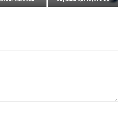
Имя:*
Электро
почта:*