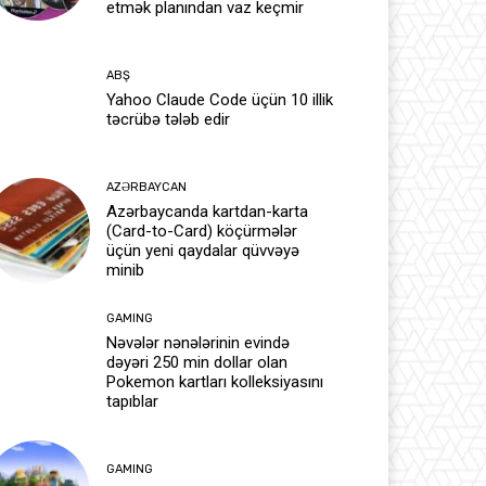
etmək planından vaz keçmir
ABŞ
Yahoo Claude Code üçün 10 illik
təcrübə tələb edir
AZƏRBAYCAN
Azərbaycanda kartdan-karta
(Card-to-Card) köçürmələr
üçün yeni qaydalar qüvvəyə
minib
GAMING
Nəvələr nənələrinin evində
dəyəri 250 min dollar olan
Pokemon kartları kolleksiyasını
tapıblar
GAMING