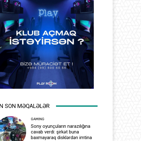
N SON MƏQALƏLƏR
GAMING
Sony oyunçuların narazılığına
cavab verdi: şirkət buna
baxmayaraq disklərdən imtina