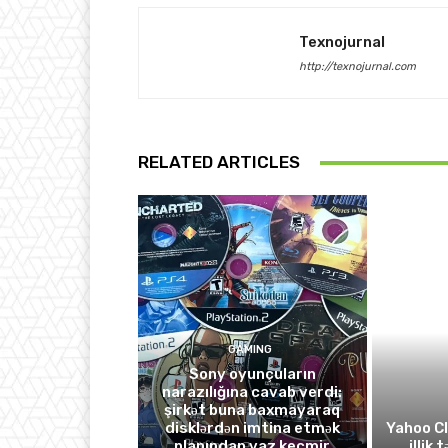
Texnojurnal
http://texnojurnal.com
RELATED ARTICLES
GAMING
Sony oyunçuların
narazılığına cavab verdi:
şirkət buna baxmayaraq
disklərdən imtina etmək
Yahoo C
planından vaz keçmir
illik 