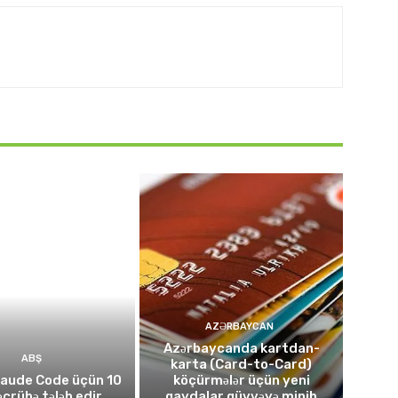
AZƏRBAYCAN
Azərbaycanda kartdan-
ABŞ
karta (Card-to-Card)
laude Code üçün 10
köçürmələr üçün yeni
təcrübə tələb edir
qaydalar qüvvəyə minib