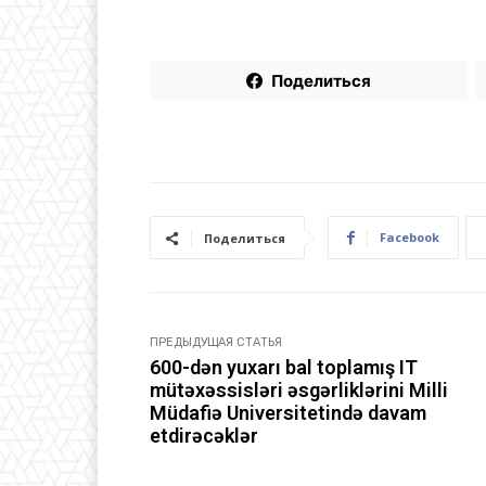
Поделиться
Facebook
Поделиться
ПРЕДЫДУЩАЯ СТАТЬЯ
600-dən yuxarı bal toplamış IT
mütəxəssisləri əsgərliklərini Milli
Müdafiə Universitetində davam
etdirəcəklər