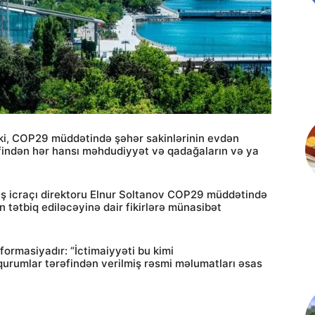
ir ki, COP29 müddətində şəhər sakinlərinin evdən
rəfindən hər hansı məhdudiyyət və qadağaların və ya
ş icraçı direktoru Elnur Soltanov COP29 müddətində
tətbiq ediləcəyinə dair fikirlərə münasibət
ormasiyadır: “İctimaiyyəti bu kimi
urumlar tərəfindən verilmiş rəsmi məlumatları əsas