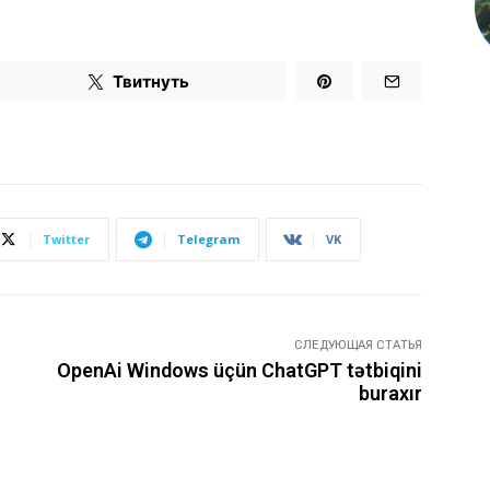
Твитнуть
Twitter
Telegram
VK
СЛЕДУЮЩАЯ СТАТЬЯ
OpenAi Windows üçün ChatGPT tətbiqini
buraxır