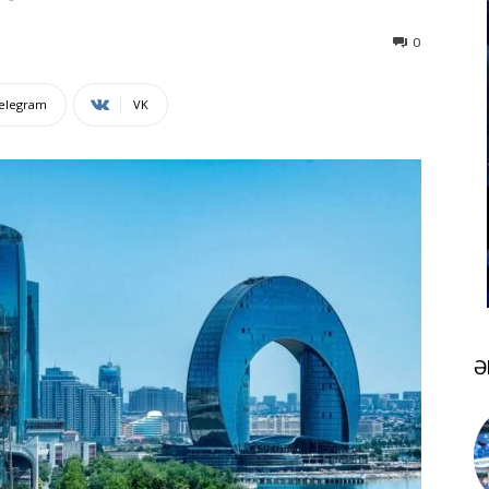
0
elegram
VK
Ə