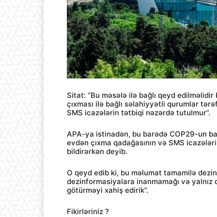
Sitat: “Bu məsələ ilə bağlı qeyd edilməlid
çıxması ilə bağlı səlahiyyətli qurumlar tə
SMS icazələrin tətbiqi nəzərdə tutulmur”.
APA-ya istinadən, bu barədə COP29-un ba
evdən çıxma qadağasının və SMS icazələrin 
bildirərkən deyib.
O qeyd edib ki, bu məlumat tamamilə dezinf
dezinformasiyalara inanmamağı və yalnız q
götürməyi xahiş edirik”.
Fikirləriniz ?