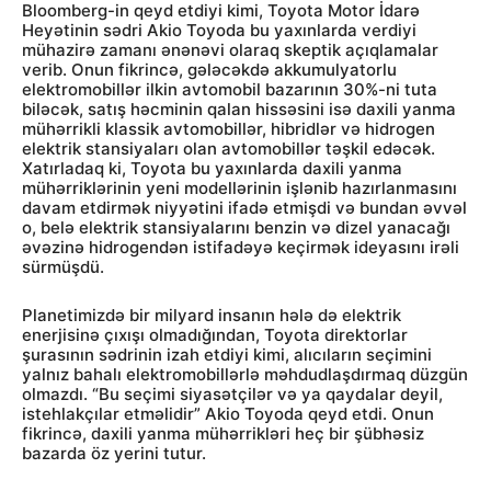
Bloomberg-in qeyd etdiyi kimi, Toyota Motor İdarə
Heyətinin sədri Akio Toyoda bu yaxınlarda verdiyi
mühazirə zamanı ənənəvi olaraq skeptik açıqlamalar
verib. Onun fikrincə, gələcəkdə akkumulyatorlu
elektromobillər ilkin avtomobil bazarının 30%-ni tuta
biləcək, satış həcminin qalan hissəsini isə daxili yanma
mühərrikli klassik avtomobillər, hibridlər və hidrogen
elektrik stansiyaları olan avtomobillər təşkil edəcək.
Xatırladaq ki, Toyota bu yaxınlarda daxili yanma
mühərriklərinin yeni modellərinin işlənib hazırlanmasını
davam etdirmək niyyətini ifadə etmişdi və bundan əvvəl
o, belə elektrik stansiyalarını benzin və dizel yanacağı
əvəzinə hidrogendən istifadəyə keçirmək ideyasını irəli
sürmüşdü.
Planetimizdə bir milyard insanın hələ də elektrik
enerjisinə çıxışı olmadığından, Toyota direktorlar
şurasının sədrinin izah etdiyi kimi, alıcıların seçimini
yalnız bahalı elektromobillərlə məhdudlaşdırmaq düzgün
olmazdı. “Bu seçimi siyasətçilər və ya qaydalar deyil,
istehlakçılar etməlidir” Akio Toyoda qeyd etdi. Onun
fikrincə, daxili yanma mühərrikləri heç bir şübhəsiz
bazarda öz yerini tutur.