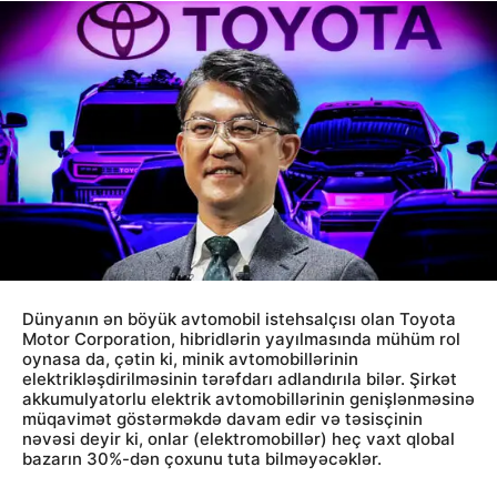
Dünyanın ən böyük avtomobil istehsalçısı olan Toyota
Motor Corporation, hibridlərin yayılmasında mühüm rol
oynasa da, çətin ki, minik avtomobillərinin
elektrikləşdirilməsinin tərəfdarı adlandırıla bilər. Şirkət
akkumulyatorlu elektrik avtomobillərinin genişlənməsinə
müqavimət göstərməkdə davam edir və təsisçinin
nəvəsi deyir ki, onlar (elektromobillər) heç vaxt qlobal
bazarın 30%-dən çoxunu tuta bilməyəcəklər.