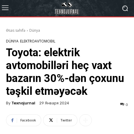
Əsas səhifə
Dünya
DÜNYA
ELEKTROAVTOMOBIL
Toyota: elektrik
avtomobilləri heç vaxt
bazarın 30%-dən çoxunu
təşkil etməyəcək
By
Texnojurnal
29 Января 2024
0
Facebook
Twitter