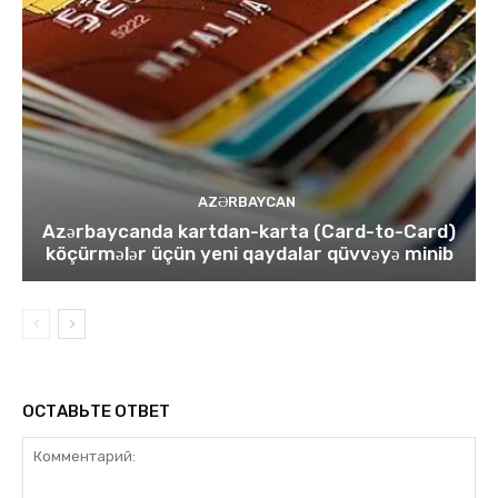
AZƏRBAYCAN
Azərbaycanda kartdan-karta (Card-to-Card)
köçürmələr üçün yeni qaydalar qüvvəyə minib
ОСТАВЬТЕ ОТВЕТ