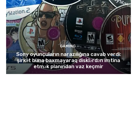
GAMING
Sony oyunçuların narazılığına cavab verdi:
şirkət buna baxmayaraq disklərdən imtina
etmək planından vaz keçmir