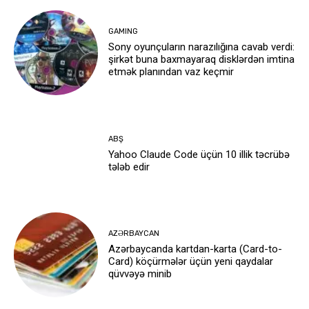
GAMING
Sony oyunçuların narazılığına cavab verdi:
şirkət buna baxmayaraq disklərdən imtina
etmək planından vaz keçmir
ABŞ
Yahoo Claude Code üçün 10 illik təcrübə
tələb edir
AZƏRBAYCAN
Azərbaycanda kartdan-karta (Card-to-
Card) köçürmələr üçün yeni qaydalar
qüvvəyə minib