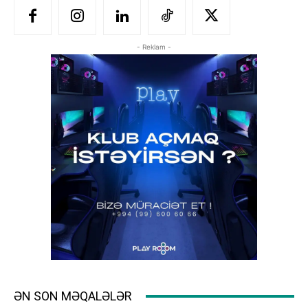
- Reklam -
ƏN SON MƏQALƏLƏR