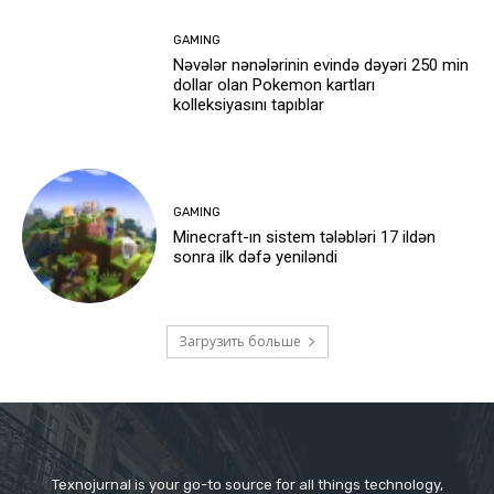
GAMING
Nəvələr nənələrinin evində dəyəri 250 min
dollar olan Pokemon kartları
kolleksiyasını tapıblar
GAMING
Minecraft-ın sistem tələbləri 17 ildən
sonra ilk dəfə yeniləndi
Загрузить больше
Texnojurnal is your go-to source for all things technology,