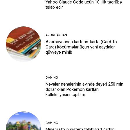
Yahoo Claude Code üçün 10 illik təcrübə
tələb edir
AZƏRBAYCAN
Azərbaycanda kartdan-karta (Card-to-
Card) köçürmələr üçün yeni qaydalar
qüvvəyə minib
GAMING
Nəvələr nənələrinin evində dəyəri 250 min
dollar olan Pokemon kartları
kolleksiyasını tapıblar
GAMING
Minecraft-ın sistem tələbləri 17 ildən