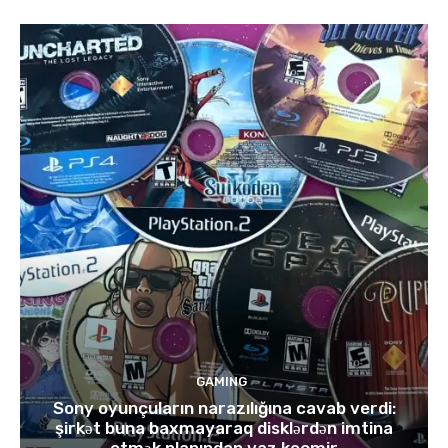
GAMING
Sony oyunçuların narazılığına cavab verdi:
şirkət buna baxmayaraq disklərdən imtina
etmək planından vaz keçmir