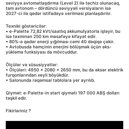
səviyyə avtomatlaşdırma (Level 2) ilə təchiz olunacaq,
tam avtonom – dördüncü səviyyəli versiyaların isə
2027-ci ilə qədər istifadəyə verilməsi planlaşdırılır.
Texniki göstəricilər:
• e-Palette 72,82 kVt/saatlıq akkumulyatorla işləyir, bu
isə təxminən 250 km məsafəyə kifayət edir.
• 80%-ə qədər enerji yığılması cəmi 40 dəqiqə çəkir.
• Avtobusda həmçinin enerjini bölüşmək üçün əks-
yükləmə funksiyası da mövcuddur.
Ölçülər və xüsusiyyətlər:
• Ölçüləri: 4950 x 2080 x 2650 mm, bu da əksər elektrik
furqonlarından xeyli böyükdür.
• Salonunda rəqəmsal tablolara yer ayrılıb.
Qiymət: e-Palette-in start qiyməti 197 000 ABŞ dolları
təşkil edir.
Fikirləriniz ?