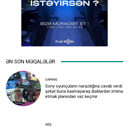
ƏN SON MƏQALƏLƏR
GAMING
Sony oyunçuların narazılığına cavab verdi:
şirkət buna baxmayaraq disklərdən imtina
etmək planından vaz keçmir
ABŞ