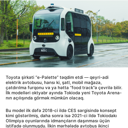
Toyota şirkəti “e-Palette” təqdim etdi — qeyri-adi
elektrik avtobusu, hansı ki, şatl, mobil mağaza,
çatdırılma furqonu və ya hətta “food track”ə çevrilə bilir.
İlk modelləri oktyabr ayında Tokioda yeni Toyota Arena-
nın açılışında görmək mümkün olacaq.
Bu model ilk dəfə 2018-ci ildə CES sərgisində konsept
kimi göstərilmiş, daha sonra isə 2021-ci ildə Tokiodakı
Olimpiya oyunlarında idmançıların daşınması üçün
istifadə olunmuşdu. İlkin mərhələdə avtobus ikinci