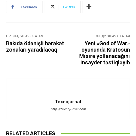
Facebook
Twitter
ПРЕДЫДУЩАЯ СТАТЬЯ
СЛЕДУЮЩАЯ СТАТЬЯ
Bakıda ödənişli hərəkət
Yeni «God of War»
zonaları yaradılacaq
oyununda Kratosun
Misirə yollanacağını
insayder təstiqləyib
Texnojurnal
http://texnojurnal.com
RELATED ARTICLES