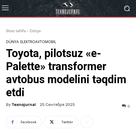
Əsas səhifə
Dünya
DÜNYA
ELEKTROAVTOMOBIL
Toyota, pilotsuz «e-
Palette» transformer
avtobus modelini təqdim
etdi
By
Texnojurnal
25 Сентября 2025
0
Facebook
Twitter