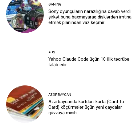
GAMING
Sony oyunçuların narazılığına cavab verdi:
şirkət buna baxmayaraq disklərdən imtina
etmək planından vaz keçmir
ABŞ
Yahoo Claude Code üçün 10 illik təcrübə
tələb edir
AZƏRBAYCAN
Azərbaycanda kartdan-karta (Card-to-
Card) köçürmələr üçün yeni qaydalar
qüvvəyə minib