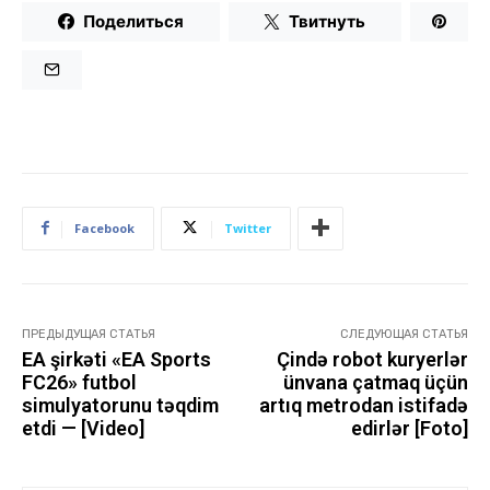
Поделиться
Твитнуть
Facebook
Twitter
ПРЕДЫДУЩАЯ СТАТЬЯ
СЛЕДУЮЩАЯ СТАТЬЯ
EA şirkəti «EA Sports
Çində robot kuryerlər
FC26» futbol
ünvana çatmaq üçün
simulyatorunu təqdim
artıq metrodan istifadə
etdi — [Video]
edirlər [Foto]