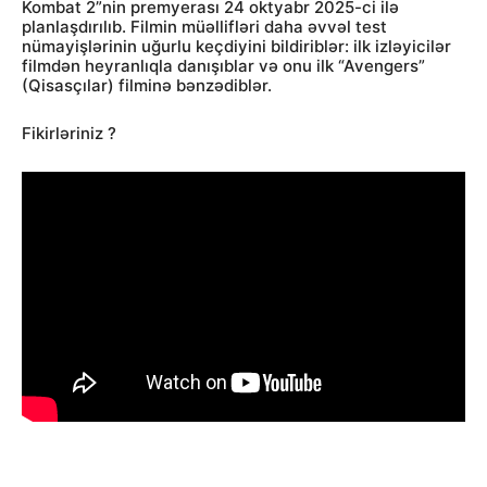
Kombat 2”nin premyerası 24 oktyabr 2025-ci ilə
planlaşdırılıb. Filmin müəllifləri daha əvvəl test
nümayişlərinin uğurlu keçdiyini bildiriblər: ilk izləyicilər
filmdən heyranlıqla danışıblar və onu ilk “Avengers”
(Qisasçılar) filminə bənzədiblər.
Fikirləriniz ?