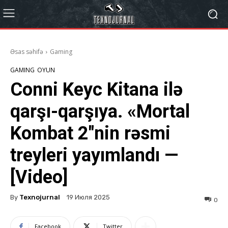
Əsas səhifə
Gaming
GAMING
OYUN
Conni Keyc Kitana ilə
qarşı-qarşıya. «Mortal
Kombat 2″nin rəsmi
treyleri yayımlandı —
[Video]
By
Texnojurnal
19 Июля 2025
0
Facebook
Twitter