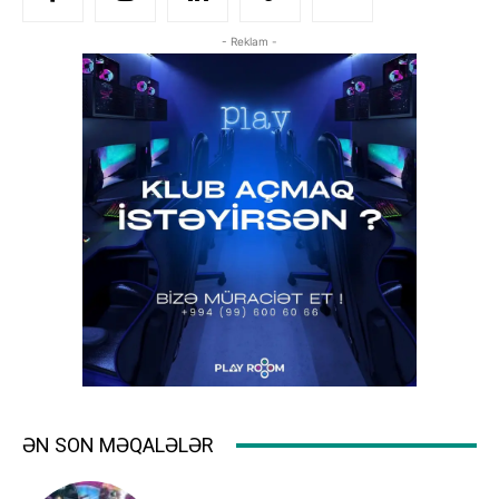
- Reklam -
ƏN SON MƏQALƏLƏR