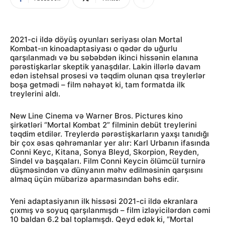
2021-ci ildə döyüş oyunları seriyası olan Mortal
Kombat-ın kinoadaptasiyası o qədər də uğurlu
qarşılanmadı və bu səbəbdən ikinci hissənin elanına
pərəstişkarlar skeptik yanaşdılar. Lakin illərlə davam
edən istehsal prosesi və təqdim olunan qısa treylerlər
boşa getmədi – film nəhayət ki, tam formatda ilk
treylerini aldı.
New Line Cinema və Warner Bros. Pictures kino
şirkətləri “Mortal Kombat 2” filminin debüt treylerini
təqdim etdilər. Treylerdə pərəstişkarların yaxşı tanıdığı
bir çox əsas qəhrəmanlar yer alır: Karl Urbanın ifasında
Conni Keyc, Kitana, Sonya Bleyd, Skorpion, Reyden,
Sindel və başqaları. Film Conni Keycin ölümcül turnirə
düşməsindən və dünyanın məhv edilməsinin qarşısını
almaq üçün mübarizə aparmasından bəhs edir.
Yeni adaptasiyanın ilk hissəsi 2021-ci ildə ekranlara
çıxmış və soyuq qarşılanmışdı – film izləyicilərdən cəmi
10 baldan 6.2 bal toplamışdı. Qeyd edək ki, “Mortal