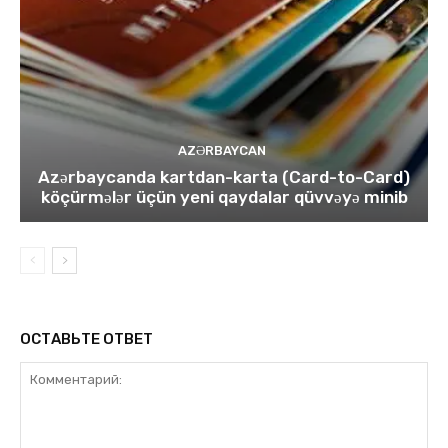
AZƏRBAYCAN
Azərbaycanda kartdan-karta (Card-to-Card)
köçürmələr üçün yeni qaydalar qüvvəyə minib
ОСТАВЬТЕ ОТВЕТ