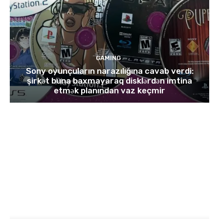
GAMING
Sony oyunçuların narazılığına cavab verdi:
şirkət buna baxmayaraq disklərdən imtina
etmək planından vaz keçmir