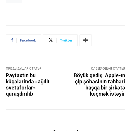
Facebook
Twitter
ПРЕДЫДУЩАЯ СТАТЬЯ
СЛЕДУЮЩАЯ СТАТЬЯ
Paytaxtın bu
Böyük gediş. Apple-ın
küçələrində «ağıllı
çip şöbəsinin rəhbəri
svetaforlar»
başqa bir şirkətə
quraşdırılıb
keçmək istəyir