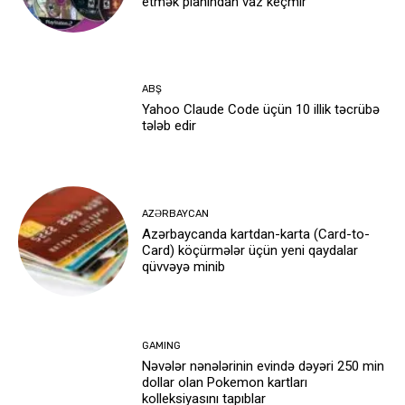
etmək planından vaz keçmir
ABŞ
Yahoo Claude Code üçün 10 illik təcrübə
tələb edir
AZƏRBAYCAN
Azərbaycanda kartdan-karta (Card-to-
Card) köçürmələr üçün yeni qaydalar
qüvvəyə minib
GAMING
Nəvələr nənələrinin evində dəyəri 250 min
dollar olan Pokemon kartları
kolleksiyasını tapıblar