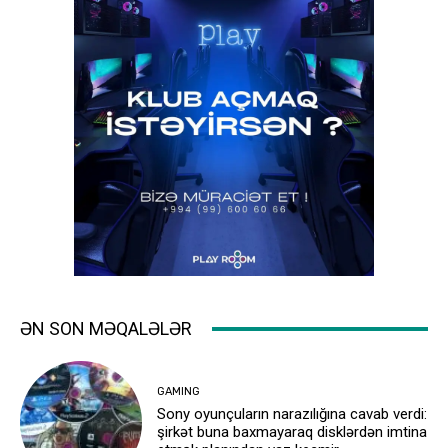
ƏN SON MƏQALƏLƏR
GAMING
Sony oyunçuların narazılığına cavab verdi:
şirkət buna baxmayaraq disklərdən imtina