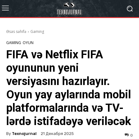
Əsas səhifə
Gaming
GAMING
OYUN
FIFA və Netflix FIFA
oyununun yeni
versiyasını hazırlayır.
Oyun yay aylarında mobil
platformalarında və TV-
lərdə istifadəyə veriləcək
By
Texnojurnal
21 Декабря 2025
0