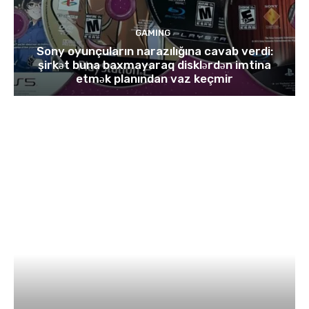
GAMING
Sony oyunçuların narazılığına cavab verdi:
şirkət buna baxmayaraq disklərdən imtina
etmək planından vaz keçmir