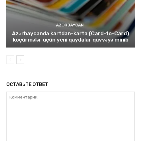
AZƏRBAYCAN
Azərbaycanda kartdan-karta (Card-to-Card)
köçürmələr üçün yeni qaydalar qüvvəyə minib
ОСТАВЬТЕ ОТВЕТ