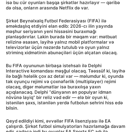
isə bu cür oyunları başqa şirkətlər hazırlayır — qəribə
də olsa, onların arasında Netflix də var.
Şirkət Beynəlxalq Futbol Federasiyası (FIFA) ilə
əməkdaşlıq etdiyini elan edib: 2026-cı ilin yayında
məşhur seriyanın yeni hissəsini buraxmağı
planlaşdırırlar. Lakin burada bir məqam var: mətbuat
relizinə əsasən, layihə yalnız mobil platformalar və
televizorlar üçün nəzərdə tutulub və oyun yalnız
striminq xidmətinin abunəçiləri üçün əlçatan olacaq.
Bu FIFA oyununun birbaşa istehsalı ilə Delphi
Interactive komandası məşğul olacaq. Təəssüf ki, layihə
ilə bağlı hələlik çox az detal var — məlumdur ki, oyunda
tək oyunçu rejimi və çoxnəfərlik (multiplayer) rejimi
olacaq, digər məlumatlar isə buraxılışa yaxın
açıqlanacaq. Delphi “dünyanın ən populyar idman
növünə layiq” bir reliz vəd edir — elə bir oyun ki,
istənilən şəxs, istənilən yerdə futbolun sehrini hiss edə
bilsin.
Qeyd edildiyi kimi, əvvəllər FIFA lisenziyası ilə EA
çalışırdı. Şirkət futbol simulyatorları hazırlamağa davam
edir, sadəcə indi bu oyunlar EA Sports FC adı ilə