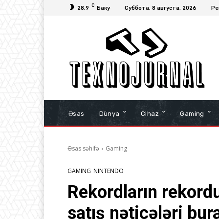
C
28.9
Баку
Суббота, 8 августа, 2026
Ре
Əsas
Dünya
Cihaz
Gaming
Əsas səhifə
Gaming
GAMING
NINTENDO
Rekordların rekord
satış nəticələri bu