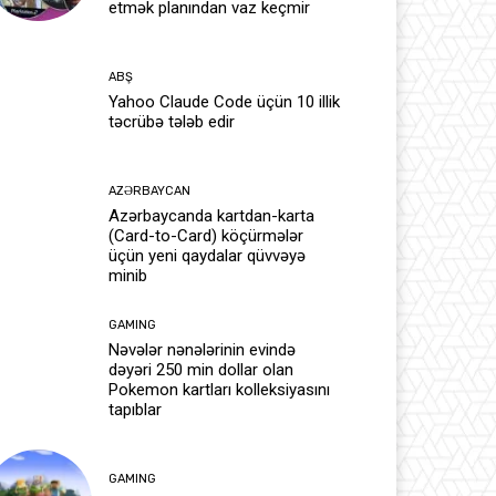
etmək planından vaz keçmir
ABŞ
Yahoo Claude Code üçün 10 illik
təcrübə tələb edir
AZƏRBAYCAN
Azərbaycanda kartdan-karta
(Card-to-Card) köçürmələr
üçün yeni qaydalar qüvvəyə
minib
GAMING
Nəvələr nənələrinin evində
dəyəri 250 min dollar olan
Pokemon kartları kolleksiyasını
tapıblar
GAMING