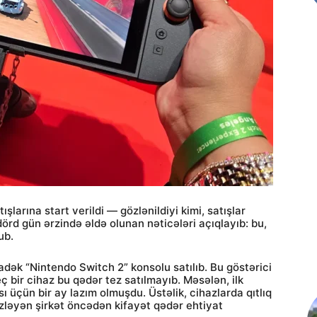
şlarına start verildi — gözlənildiyi kimi, satışlar
örd gün ərzində əldə olunan nəticələri açıqlayıb: bu,
ub.
dək “Nintendo Switch 2” konsolu satılıb. Bu göstərici
ç bir cihaz bu qədər tez satılmayıb. Məsələn, ilk
 üçün bir ay lazım olmuşdu. Üstəlik, cihazlarda qıtlıq
zləyən şirkət öncədən kifayət qədər ehtiyat