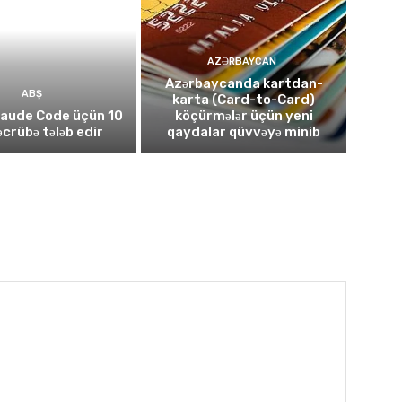
AZƏRBAYCAN
Azərbaycanda kartdan-
ABŞ
karta (Card-to-Card)
laude Code üçün 10
köçürmələr üçün yeni
təcrübə tələb edir
qaydalar qüvvəyə minib