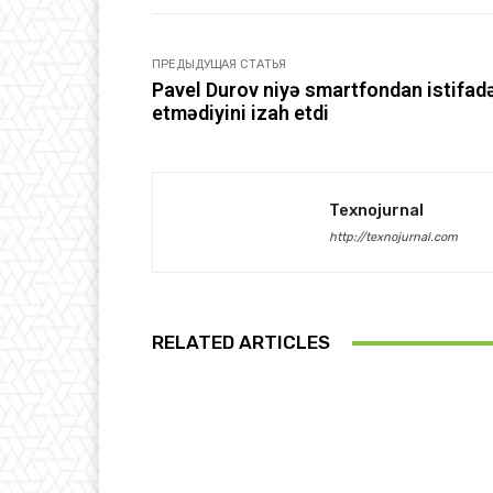
ПРЕДЫДУЩАЯ СТАТЬЯ
Pavel Durov niyə smartfondan istifad
etmədiyini izah etdi
Texnojurnal
http://texnojurnal.com
RELATED ARTICLES