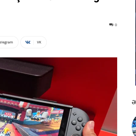
0
elegram
VK
Ə