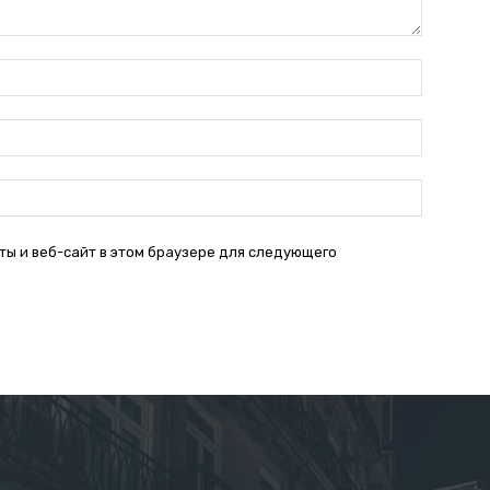
Имя:*
Электро
почта:*
Веб-
Сайт:
ты и веб-сайт в этом браузере для следующего