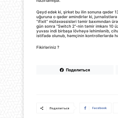
hazırlamışdı.
Qeyd edək ki, şirkət bu ilin sonuna qədər 1
uğuruna o qədər əmindirlər ki, jurnalistlər
“ifixit” mütəxəssisləri təmir baxımından ür
gün sonra “Switch 2”-nin təmir imkanı 10 üz
yuvası indi birbaşa lövhəyə lehimlənib, ci
istifadə olunub, həmçinin kontrollerlərdə hə
Fikirləriniz ?
Поделиться
Facebook
Поделиться