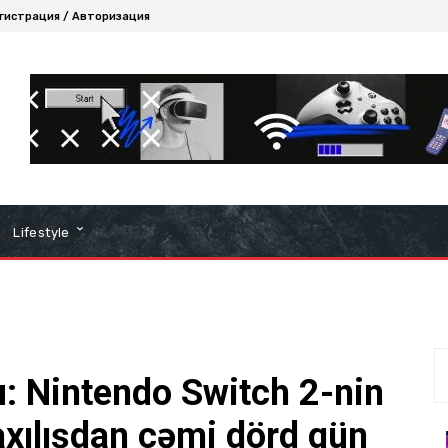
гистрация / Авторизация
Lifestyle
u: Nintendo Switch 2-nin
raxılışdan cəmi dörd gün