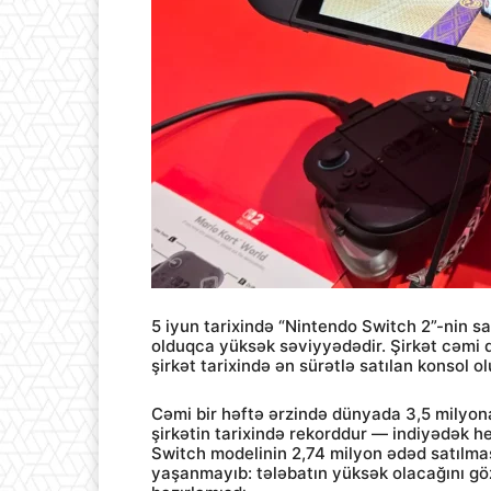
5 iyun tarixində “Nintendo Switch 2”-nin satı
olduqca yüksək səviyyədədir. Şirkət cəmi d
şirkət tarixində ən sürətlə satılan konsol ol
Cəmi bir həftə ərzində dünyada 3,5 milyona
şirkətin tarixində rekorddur — indiyədək he
Switch modelinin 2,74 milyon ədəd satılması
yaşanmayıb: tələbatın yüksək olacağını gö