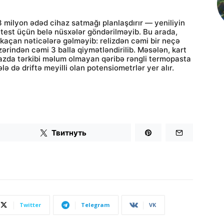
3 milyon ədəd cihaz satmağı planlaşdırır — yeniliyin
ə test üçün belə nüsxələr göndərilməyib. Bu arada,
əkaçan nəticələrə gəlməyib: relizdən cəmi bir neçə
ərindən cəmi 3 balla qiymətləndirilib. Məsələn, kart
hazda tərkibi məlum olmayan qəribə rəngli termopasta
lə də driftə meyilli olan potensiometrlər yer alır.
Твитнуть
Twitter
Telegram
VK