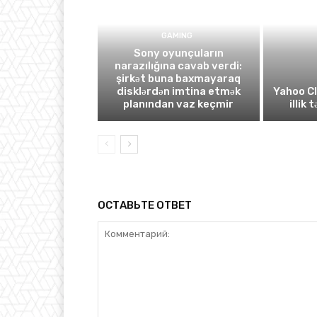
GAMING
Sony oyunçuların
narazılığına cavab verdi:
şirkət buna baxmayaraq
disklərdən imtina etmək
Yahoo C
planından vaz keçmir
illik 
ОСТАВЬТЕ ОТВЕТ