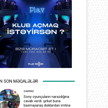
N SON MƏQALƏLƏR
GAMING
Sony oyunçuların narazılığına
cavab verdi: şirkət buna
baxmayaraq disklərdən imtina