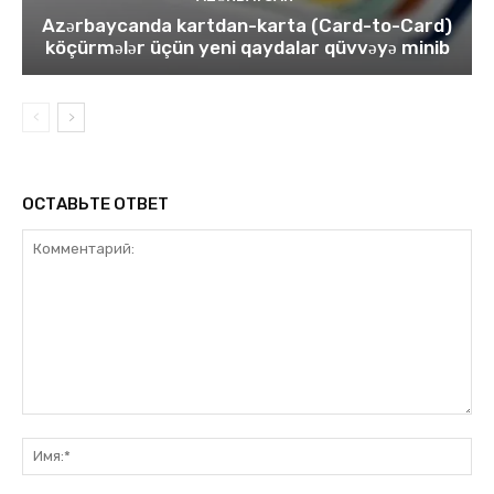
Azərbaycanda kartdan-karta (Card-to-Card)
köçürmələr üçün yeni qaydalar qüvvəyə minib
ОСТАВЬТЕ ОТВЕТ
Комментарий:
Им