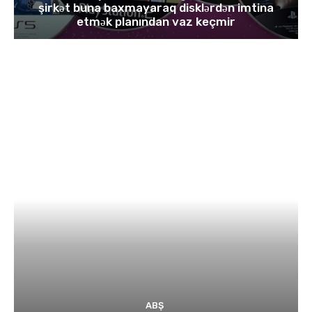
şirkət buna baxmayaraq disklərdən imtina
etmək planından vaz keçmir
ABŞ