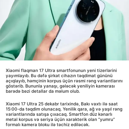
Xiaomi flaqman 17 Ultra smartfonunun yeni tizerlərini
yayımlayıb. Bu dəfə şirkət cihazın təqdimat gününü
açıqlayıb, həmçinin korpus üçün rəsmi rəng variantlarını
göstərib. Bununla yanaşı, gələcək yeniliyin kamerası
barədə bəzi detallar da məlum olub.
Xiaomi 17 Ultra 25 dekabr tarixində, Bakı vaxtı ilə saat
15:00-da təqdim olunacaq. Yenilik qara, ağ və yaşıl rəng
variantlarında satışa çıxacaq. Smartfon düz kənarlı
metal korpus və seriya üçün xarakterik olan “yumru”
formalı kamera bloku ilə təchiz ediləcək.