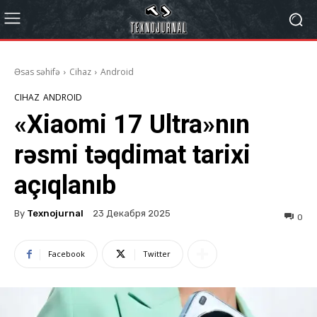
Əsas səhifə
Cihaz
Android
CIHAZ
ANDROID
«Xiaomi 17 Ultra»nın
rəsmi təqdimat tarixi
açıqlanıb
By
Texnojurnal
23 Декабря 2025
0
Facebook
Twitter