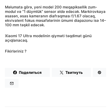
Məlumata görə, yeni model 200 meqapiksellik zum-
modul və “1 düymlük” sensor əldə edəcək. Markirovkaya
əsasən, əsas kameranın diafraqması f/1.67 olacaq,
ekvivalent fokus məsafələrinin ümumi diapazonu isə 14–
100 mm təşkil edəcək.
Xiaomi 17 Ultra modelinin qiyməti təqdimat günü
açıqlanacaq.
Fikirləriniz ?
Поделиться
Твитнуть