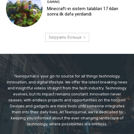
GAMING
Minecraft-ın sistem tələbləri 17 ildən
sonra ilk dəfə yeniləndi
Загрузить больше
Texnojurnal is your go-to source for all things technology,
innovation, and digital lifestyle. We offer the latest breaking news
and insightful videos straight from the tech industry. Technology
evolves, but its impact remains constant. Innovation never
ceases, with endless projects and opportunities on the horizon.
Devices and gadgets are mere tools until someone integrates
them into their daily lives. At Texnojurnal, we're dedicated to
keeping you informed about the ever-changing landscape of
technology, where possibilities are limitless.