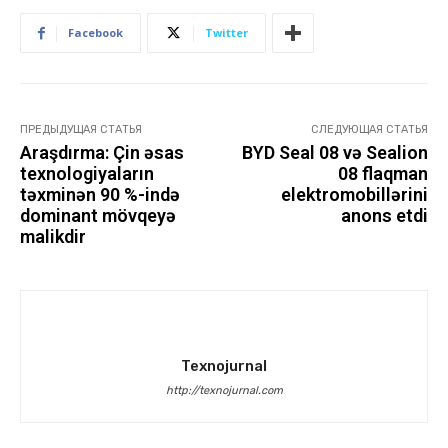
Facebook
Twitter
ПРЕДЫДУЩАЯ СТАТЬЯ
СЛЕДУЮЩАЯ СТАТЬЯ
Araşdırma: Çin əsas
BYD Seal 08 və Sealion
texnologiyaların
08 flaqman
təxminən 90 %-ində
elektromobillərini
dominant mövqeyə
anons etdi
malikdir
Texnojurnal
http://texnojurnal.com