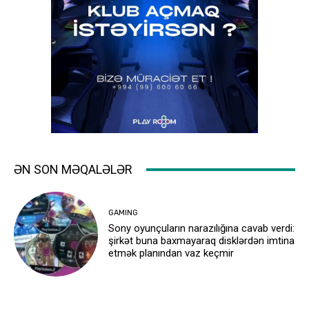
ƏN SON MƏQALƏLƏR
GAMING
Sony oyunçuların narazılığına cavab verdi:
şirkət buna baxmayaraq disklərdən imtina
etmək planından vaz keçmir