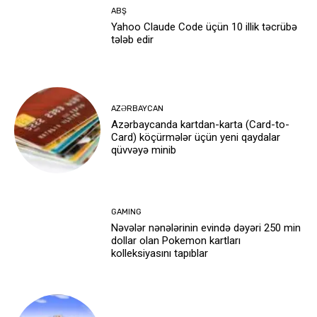
ABŞ
Yahoo Claude Code üçün 10 illik təcrübə
tələb edir
AZƏRBAYCAN
Azərbaycanda kartdan-karta (Card-to-
Card) köçürmələr üçün yeni qaydalar
qüvvəyə minib
GAMING
Nəvələr nənələrinin evində dəyəri 250 min
dollar olan Pokemon kartları
kolleksiyasını tapıblar