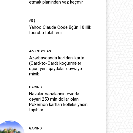
etmək planından vaz keçmir
ABŞ
Yahoo Claude Code üçün 10 illik
təcrübə tələb edir
AZƏRBAYCAN
Azərbaycanda kartdan-karta
(Card-to-Card) köçürmələr
üçün yeni qaydalar qüvvəyə
minib
GAMING
Nəvələr nənələrinin evində
dəyəri 250 min dollar olan
Pokemon kartları kolleksiyasını
tapıblar
GAMING