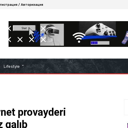
гистрация / Авторизация
Lifestyle
net provayderi
 qalıb