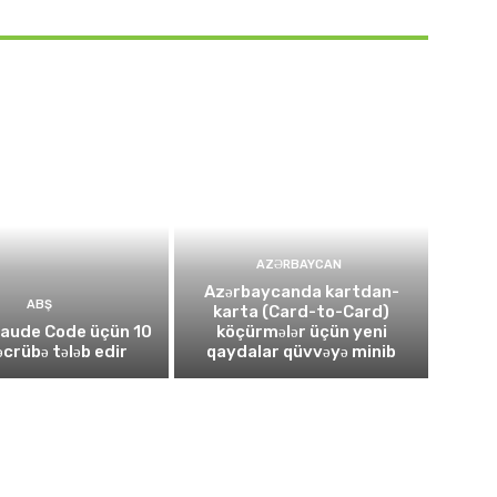
AZƏRBAYCAN
Azərbaycanda kartdan-
ABŞ
karta (Card-to-Card)
laude Code üçün 10
köçürmələr üçün yeni
təcrübə tələb edir
qaydalar qüvvəyə minib