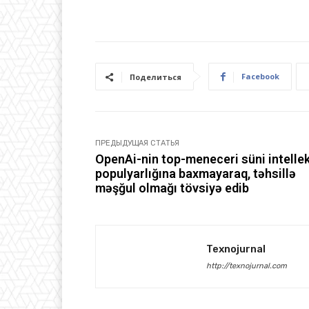
Facebook
Поделиться
ПРЕДЫДУЩАЯ СТАТЬЯ
OpenAi-nin top-meneceri süni intellek
populyarlığına baxmayaraq, təhsillə
məşğul olmağı tövsiyə edib
Texnojurnal
http://texnojurnal.com