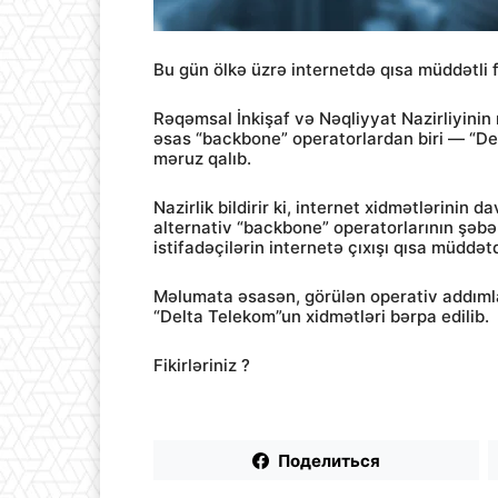
Bu gün ölkə üzrə internetdə qısa müddətli f
Rəqəmsal İnkişaf və Nəqliyyat Nazirliyinin
əsas “backbone” operatorlardan biri — “D
məruz qalıb.
Nazirlik bildirir ki, internet xidmətlərinin
alternativ “backbone” operatorlarının şəbək
istifadəçilərin internetə çıxışı qısa müddə
Məlumata əsasən, görülən operativ addıml
“Delta Telekom”un xidmətləri bərpa edilib.
Fikirləriniz ?
Поделиться