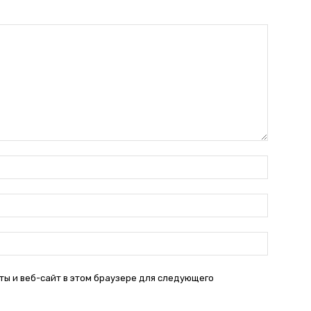
Имя:*
Электро
почта:*
Веб-
Сайт:
ты и веб-сайт в этом браузере для следующего