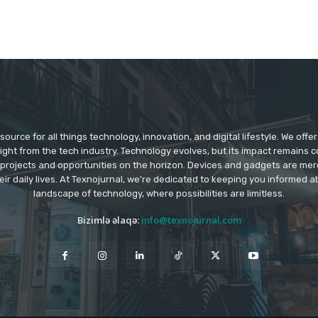
source for all things technology, innovation, and digital lifestyle. We off
aight from the tech industry. Technology evolves, but its impact remains 
 projects and opportunities on the horizon. Devices and gadgets are mer
eir daily lives. At Texnojurnal, we're dedicated to keeping you informed
landscape of technology, where possibilities are limitless.
Bizimlə əlaqə:
info@texnojurnal.com