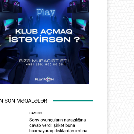
N SON MƏQALƏLƏR
GAMING
Sony oyunçuların narazılığına
cavab verdi: şirkət buna
baxmayaraq disklərdən imtina