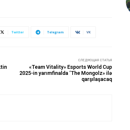
Twitter
Telegram
VK
СЛЕДУЮЩАЯ СТАТЬЯ
tin
«Team Vitality» Esports World Cup
2025-in yarımfinalda ‘The Mongolz» ilə
qarşılaşacaq