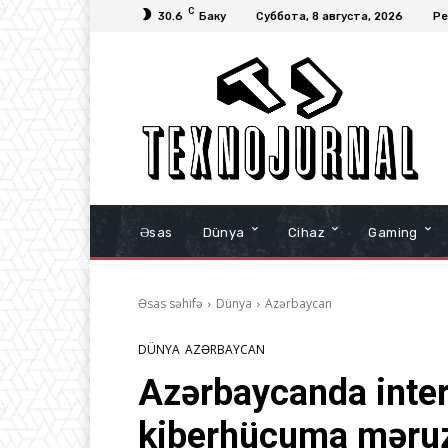
C
30.6
Баку
Суббота, 8 августа, 2026
Ре
Əsas
Dünya
Cihaz
Gaming
Əsas səhifə
Dünya
Azərbaycan
DÜNYA
AZƏRBAYCAN
Azərbaycanda inter
kiberhücuma məruz