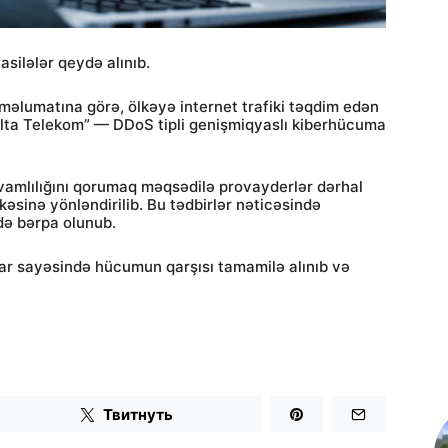
asilələr qeydə alınıb.
 məlumatına görə, ölkəyə internet trafiki təqdim edən
elta Telekom” — DDoS tipli genişmiqyaslı kiberhücuma
 davamlılığını qorumaq məqsədilə provayderlər dərhal
əsinə yönləndirilib. Bu tədbirlər nəticəsində
tdə bərpa olunub.
ar sayəsində hücumun qarşısı tamamilə alınıb və
Твитнуть