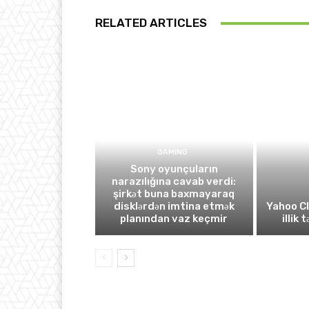
RELATED ARTICLES
GAMING
Sony oyunçuların
narazılığına cavab verdi:
şirkət buna baxmayaraq
disklərdən imtina etmək
Yahoo C
planından vaz keçmir
illik 