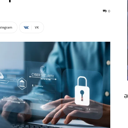
0
elegram
VK
Ə