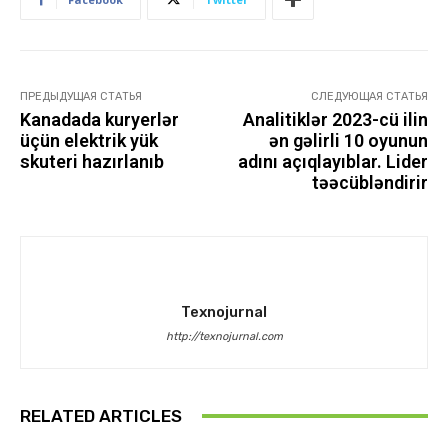
ПРЕДЫДУЩАЯ СТАТЬЯ
СЛЕДУЮЩАЯ СТАТЬЯ
Kanadada kuryerlər
Analitiklər 2023-cü ilin
üçün elektrik yük
ən gəlirli 10 oyunun
skuteri hazırlanıb
adını açıqlayıblar. Lider
təəcübləndirir
Texnojurnal
http://texnojurnal.com
RELATED ARTICLES