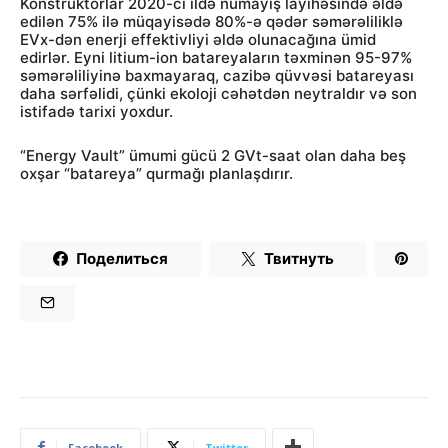
Konstruktorlar 2020-ci ildə nümayiş layihəsində əldə
edilən 75% ilə müqayisədə 80%-ə qədər səmərəliliklə
EVx-dən enerji effektivliyi əldə olunacağına ümid
edirlər. Eyni litium-ion batareyaların təxminən 95-97%
səmərəliliyinə baxmayaraq, cazibə qüvvəsi batareyası
daha sərfəlidi, çünki ekoloji cəhətdən neytraldır və son
istifadə tarixi yoxdur.
“Energy Vault” ümumi gücü 2 GVt-saat olan daha beş
oxşar “batareya” qurmağı planlaşdırır.
Поделиться
Твитнуть
Facebook
Twitter