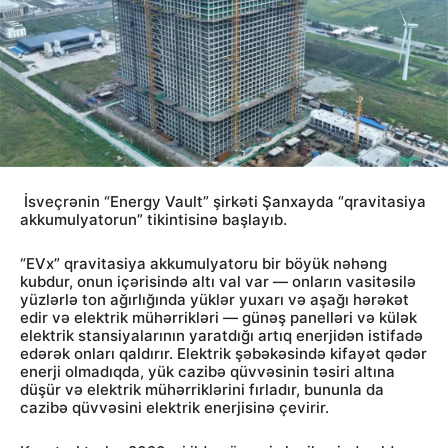
İsveçrənin “Energy Vault” şirkəti Şanxayda “qravitasiya
akkumulyatorun” tikintisinə başlayıb.
“EVx” qravitasiya akkumulyatoru bir böyük nəhəng
kubdur, onun içərisində altı val var — onların vasitəsilə
yüzlərlə ton ağırlığında yüklər yuxarı və aşağı hərəkət
edir və elektrik mühərrikləri — günəş panelləri və külək
elektrik stansiyalarının yaratdığı artıq enerjidən istifadə
edərək onları qaldırır. Elektrik şəbəkəsində kifayət qədər
enerji olmadıqda, yük cazibə qüvvəsinin təsiri altına
düşür və elektrik mühərriklərini fırladır, bununla da
cazibə qüvvəsini elektrik enerjisinə çevirir.