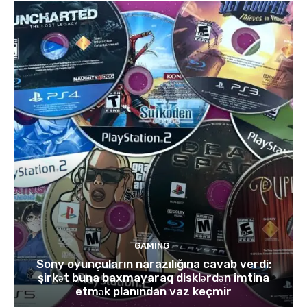
GAMING
Sony oyunçuların narazılığına cavab verdi:
şirkət buna baxmayaraq disklərdən imtina
etmək planından vaz keçmir