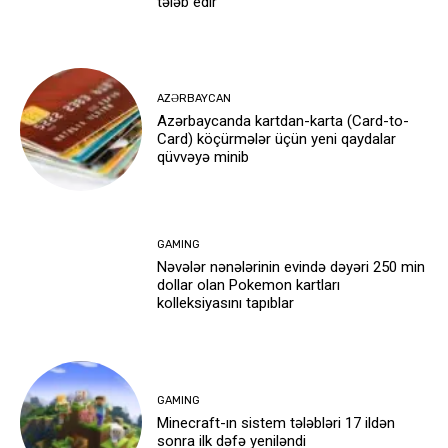
tələb edir
AZƏRBAYCAN
Azərbaycanda kartdan-karta (Card-to-
Card) köçürmələr üçün yeni qaydalar
qüvvəyə minib
GAMING
Nəvələr nənələrinin evində dəyəri 250 min
dollar olan Pokemon kartları
kolleksiyasını tapıblar
GAMING
Minecraft-ın sistem tələbləri 17 ildən
sonra ilk dəfə yeniləndi