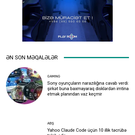
ƏN SON MƏQALƏLƏR
GAMING
Sony oyunçuların narazılığına cavab verdi:
şirkət buna baxmayaraq disklərdən imtina
etmək planından vaz keçmir
ABŞ
Yahoo Claude Code üçün 10 illik təcrübə