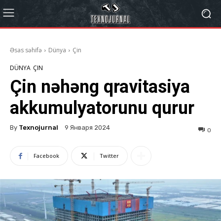
Əsas səhifə
Dünya
Çin
DÜNYA
ÇIN
Çin nəhəng qravitasiya
akkumulyatorunu qurur
By
Texnojurnal
9 Января 2024
0
Facebook
Twitter