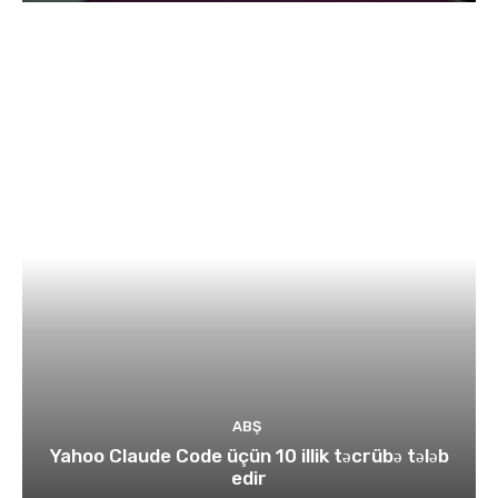
ABŞ
Yahoo Claude Code üçün 10 illik təcrübə tələb
edir