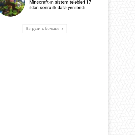
Minecraft-ın sistem tələbləri 17
ildən sonra ilk dəfə yeniləndi
Загрузить больше