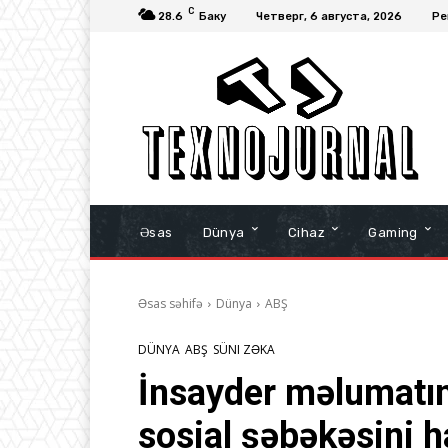
C
28.6
Баку
Четверг, 6 августа, 2026
Ре
Əsas
Dünya
Cihaz
Gaming
Əsas səhifə
Dünya
ABŞ
DÜNYA
ABŞ
SÜNI ZƏKA
İnsayder məlumatın
sosial şəbəkəsini ha