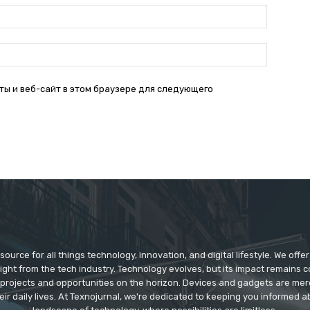
Электро
почта:*
Веб-
Сайт:
ты и веб-сайт в этом браузере для следующего
source for all things technology, innovation, and digital lifestyle. We off
aight from the tech industry. Technology evolves, but its impact remains 
 projects and opportunities on the horizon. Devices and gadgets are mer
eir daily lives. At Texnojurnal, we're dedicated to keeping you informed