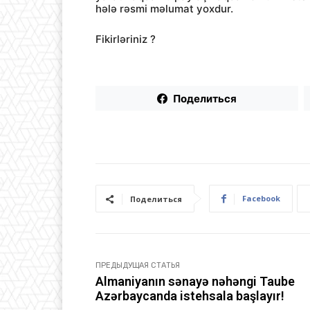
hələ rəsmi məlumat yoxdur.
Fikirləriniz ?
Поделиться
Facebook
Поделиться
ПРЕДЫДУЩАЯ СТАТЬЯ
Almaniyanın sənayə nəhəngi Taube
Azərbaycanda istehsala başlayır!