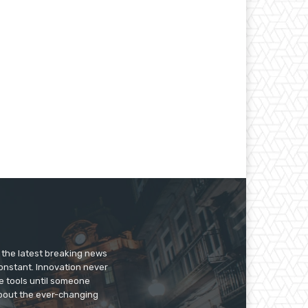
нная
er the latest breaking news
constant. Innovation never
e tools until someone
 about the ever-changing