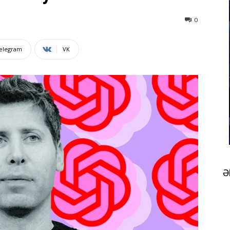
0
elegram
VK
Ə