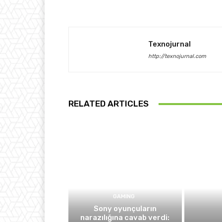
Texnojurnal
http://texnojurnal.com
RELATED ARTICLES
GAMING
Sony oyunçuların
narazılığına cavab verdi: