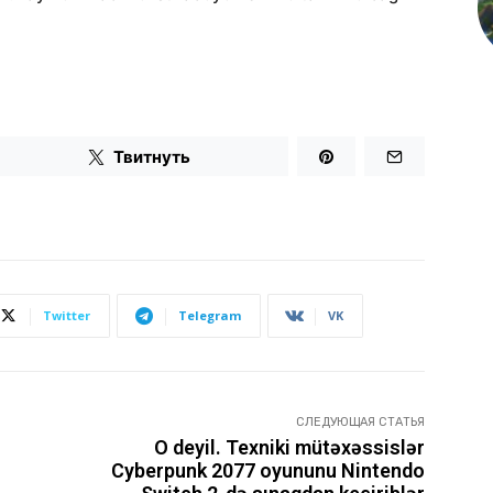
Твитнуть
Twitter
Telegram
VK
СЛЕДУЮЩАЯ СТАТЬЯ
O deyil. Texniki mütəxəssislər
Cyberpunk 2077 oyununu Nintendo