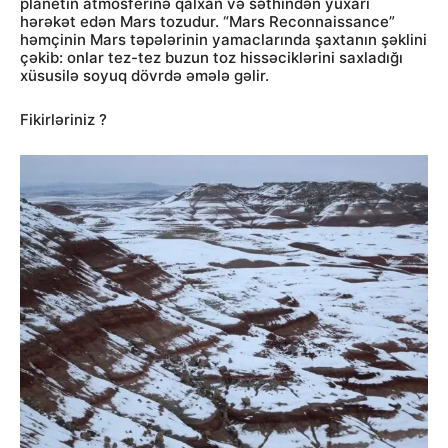
planetin atmosferinə qalxan və səthindən yuxarı
hərəkət edən Mars tozudur. “Mars Reconnaissance”
həmçinin Mars təpələrinin yamaclarında şaxtanın şəklini
çəkib: onlar tez-tez buzun toz hissəciklərini saxladığı
xüsusilə soyuq dövrdə əmələ gəlir.
Fikirləriniz ?