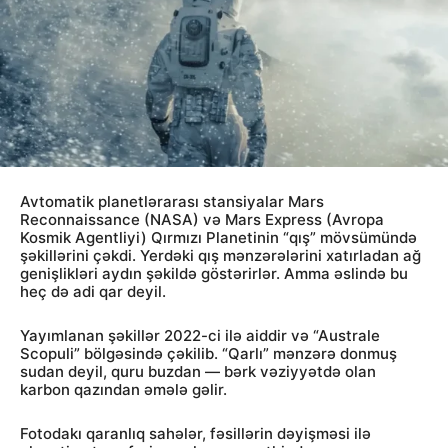
Avtomatik planetlərarası stansiyalar Mars
Reconnaissance (NASA) və Mars Express (Avropa
Kosmik Agentliyi) Qırmızı Planetinin “qış” mövsümündə
şəkillərini çəkdi. Yerdəki qış mənzərələrini xatırladan ağ
genişlikləri aydın şəkildə göstərirlər. Amma əslində bu
heç də adi qar deyil.
Yayımlanan şəkillər 2022-ci ilə aiddir və “Australe
Scopuli” bölgəsində çəkilib. “Qarlı” mənzərə donmuş
sudan deyil, quru buzdan — bərk vəziyyətdə olan
karbon qazından əmələ gəlir.
Fotodakı qaranlıq sahələr, fəsillərin dəyişməsi ilə