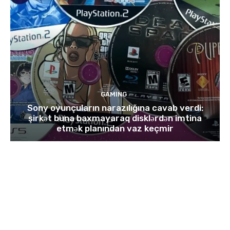
GAMING
Sony oyunçuların narazılığına cavab verdi:
şirkət buna baxmayaraq disklərdən imtina
etmək planından vaz keçmir