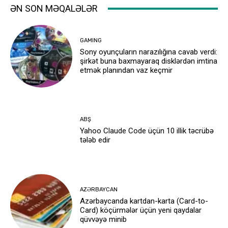
ƏN SON MƏQALƏLƏR
GAMING
Sony oyunçuların narazılığına cavab verdi:
şirkət buna baxmayaraq disklərdən imtina
etmək planından vaz keçmir
ABŞ
Yahoo Claude Code üçün 10 illik təcrübə
tələb edir
AZƏRBAYCAN
Azərbaycanda kartdan-karta (Card-to-
Card) köçürmələr üçün yeni qaydalar
qüvvəyə minib