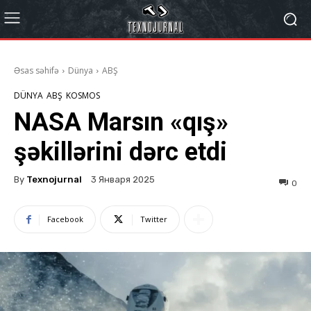
Əsas səhifə
Dünya
ABŞ
DÜNYA
ABŞ
KOSMOS
NASA Marsın «qış»
şəkillərini dərc etdi
By
Texnojurnal
3 Января 2025
0
Facebook
Twitter