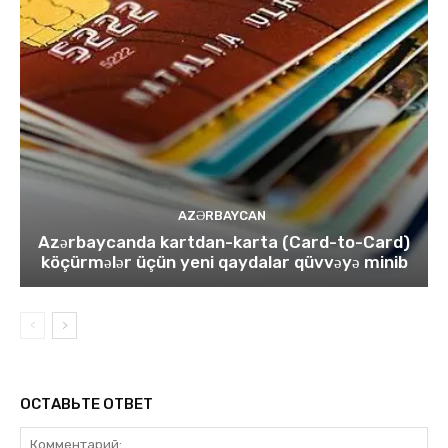
AZƏRBAYCAN
Azərbaycanda kartdan-karta (Card-to-Card)
köçürmələr üçün yeni qaydalar qüvvəyə minib
ОСТАВЬТЕ ОТВЕТ