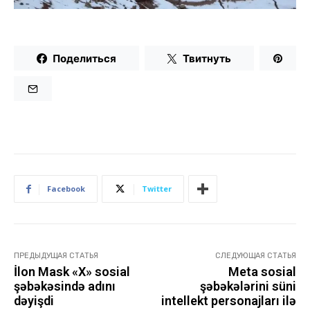
Поделиться
Твитнуть
Facebook
Twitter
ПРЕДЫДУЩАЯ СТАТЬЯ
СЛЕДУЮЩАЯ СТАТЬЯ
İlon Mask «X» sosial
Meta sosial
şəbəkəsində adını
şəbəkələrini süni
dəyişdi
intellekt personajları ilə