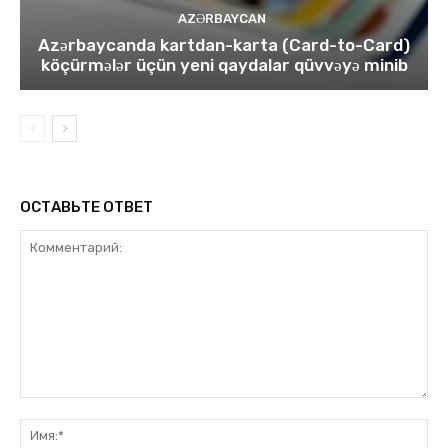
AZƏRBAYCAN
Azərbaycanda kartdan-karta (Card-to-Card)
köçürmələr üçün yeni qaydalar qüvvəyə minib
ОСТАВЬТЕ ОТВЕТ
Комментарий:
Им