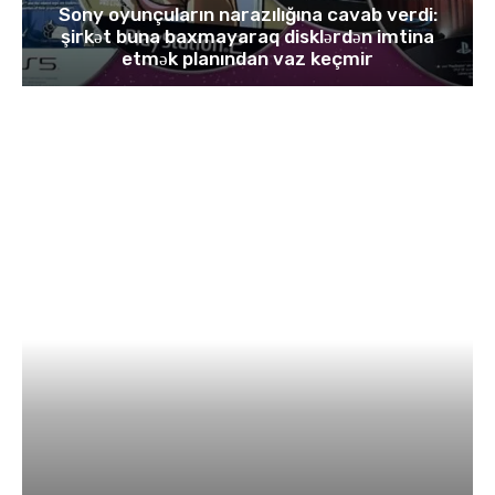
Sony oyunçuların narazılığına cavab verdi:
şirkət buna baxmayaraq disklərdən imtina
etmək planından vaz keçmir