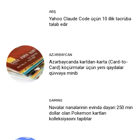
ABŞ
Yahoo Claude Code üçün 10 illik təcrübə
tələb edir
AZƏRBAYCAN
Azərbaycanda kartdan-karta (Card-to-
Card) köçürmələr üçün yeni qaydalar
qüvvəyə minib
GAMING
Nəvələr nənələrinin evində dəyəri 250 min
dollar olan Pokemon kartları
kolleksiyasını tapıblar