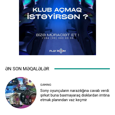
ƏN SON MƏQALƏLƏR
GAMING
Sony oyunçuların narazılığına cavab verdi:
şirkət buna baxmayaraq disklərdən imtina
etmək planından vaz keçmir