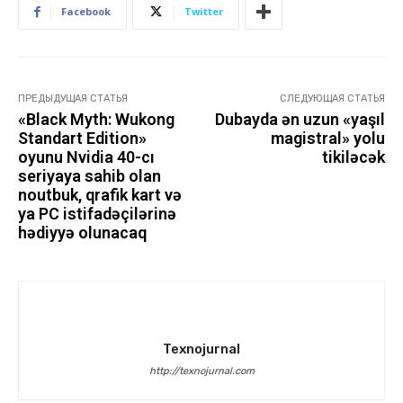
Facebook
Twitter
ПРЕДЫДУЩАЯ СТАТЬЯ
СЛЕДУЮЩАЯ СТАТЬЯ
«Black Myth: Wukong
Dubayda ən uzun «yaşıl
Standart Edition»
magistral» yolu
oyunu Nvidia 40-cı
tikiləcək
seriyaya sahib olan
noutbuk, qrafik kart və
ya PC istifadəçilərinə
hədiyyə olunacaq
Texnojurnal
http://texnojurnal.com