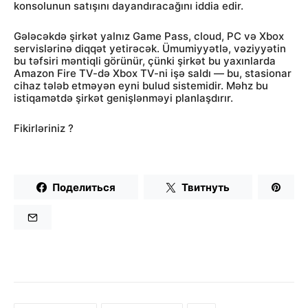
konsolunun satışını dayandıracağını iddia edir.
Gələcəkdə şirkət yalnız Game Pass, cloud, PC və Xbox
servislərinə diqqət yetirəcək. Ümumiyyətlə, vəziyyətin
bu təfsiri məntiqli görünür, çünki şirkət bu yaxınlarda
Amazon Fire TV-də Xbox TV-ni işə saldı — bu, stasionar
cihaz tələb etməyən eyni bulud sistemidir. Məhz bu
istiqamətdə şirkət genişlənməyi planlaşdırır.
Fikirləriniz ?
Поделиться
Твитнуть