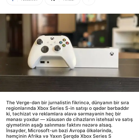
The Verge-dən bir jurnalistin fikrincə, dünyanın bir sıra
regionlarında Xbox Series S-in satışı o qədər bərbaddır
ki, təchizat və reklamlara əlavə sərmayənin heç bir
mənası yoxdur — xüsusən də cihazların istehsal və satış
qiymətinin aşağı salınması faktını nəzərə alsaq.
İnsayder, Microsoft-un bəzi Avropa ölkələrində,
həmçinin Afrika və Yaxın Şərqdə Xbox Series S