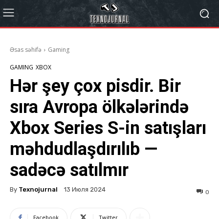
Əsas səhifə
Gaming
GAMING
XBOX
Hər şey çox pisdir. Bir
sıra Avropa ölkələrində
Xbox Series S-in satışları
məhdudlaşdırılıb —
sadəcə satılmır
By
Texnojurnal
13 Июля 2024
0
Facebook
Twitter