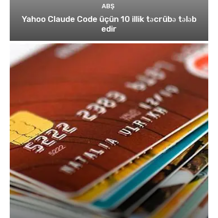
ABŞ
Yahoo Claude Code üçün 10 illik təcrübə tələb
edir