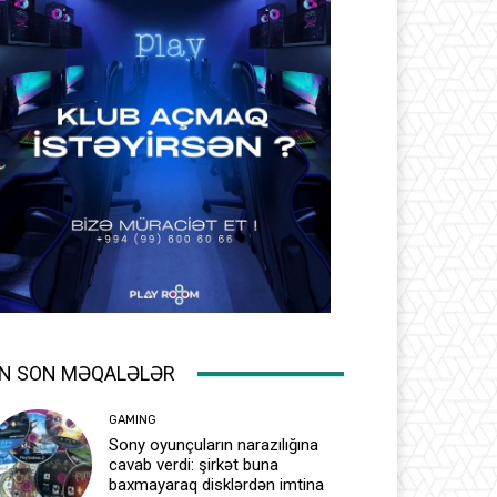
N SON MƏQALƏLƏR
GAMING
Sony oyunçuların narazılığına
cavab verdi: şirkət buna
baxmayaraq disklərdən imtina