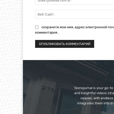
сохраните мое имя, адрес электронной поч
комментария.
Texnojurnal is your go-to 
and insightful videos str
ceases, with endless
integrates them into th