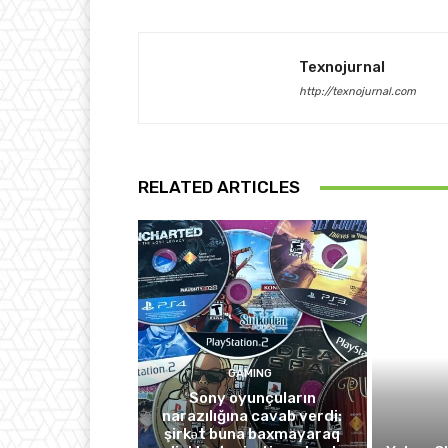
Texnojurnal
http://texnojurnal.com
RELATED ARTICLES
GAMING
Sony oyunçuların
narazılığına cavab verdi:
şirkət buna baxmayaraq