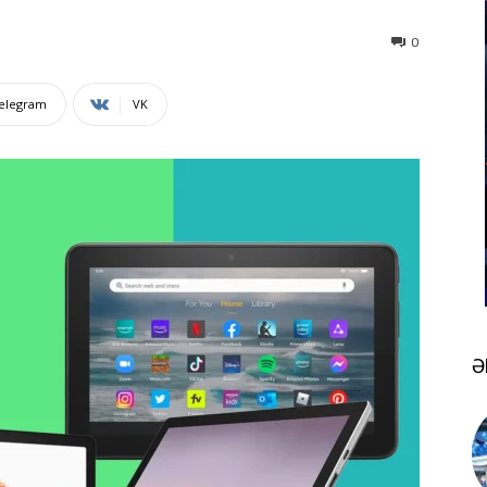
0
elegram
VK
Ə