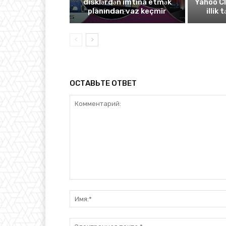
disklərdən imtina etmək
Yahoo C
planından vaz keçmir
illik 
ОСТАВЬТЕ ОТВЕТ
Комментарий: