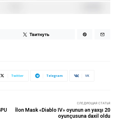
Твитнуть
Twitter
Telegram
VK
СЛЕДУЮЩАЯ СТАТЬЯ
GPU
İlon Mask «Diablo IV» oyunun ən yaxşı 20
oyunçusuna daxil oldu