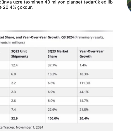
ünya üzrə təxminən 40 milyon planşet tədarük edilib
də 20,4% çoxdur.