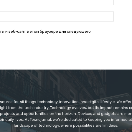
почта:*
Веб-
Сайт:
ты и веб-сайт в этом браузере для следующего
source for all things technology, innovation, and digital lifestyle. We off
aight from the tech industry. Technology evolves, but its impact remains 
 projects and opportunities on the horizon. Devices and gadgets are mer
eir daily lives. At Texnojurnal, we're dedicated to keeping you informed
landscape of technology, where possibilities are limitless.