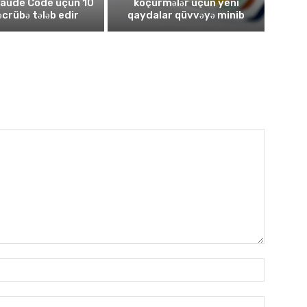
laude Code üçün 10
köçürmələr üçün yeni
təcrübə tələb edir
qaydalar qüvvəyə minib
Имя:*
Электро