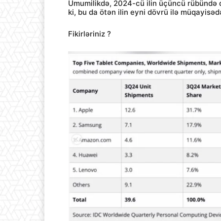
Ümumilikdə, 2024-cü ilin üçüncü rübündə d
ki, bu da ötən ilin eyni dövrü ilə müqayisə
Fikirləriniz ?