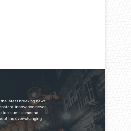
er the latest breaking news
constant. Innovation never
e tools until someone
 about the ever-changing