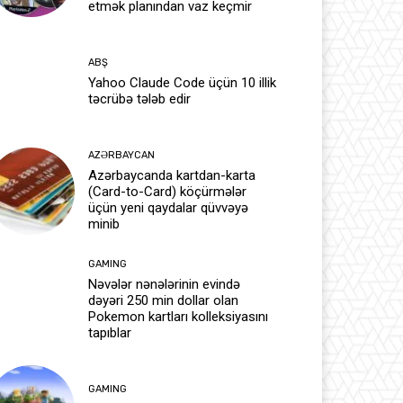
etmək planından vaz keçmir
ABŞ
Yahoo Claude Code üçün 10 illik
təcrübə tələb edir
AZƏRBAYCAN
Azərbaycanda kartdan-karta
(Card-to-Card) köçürmələr
üçün yeni qaydalar qüvvəyə
minib
GAMING
Nəvələr nənələrinin evində
dəyəri 250 min dollar olan
Pokemon kartları kolleksiyasını
tapıblar
GAMING