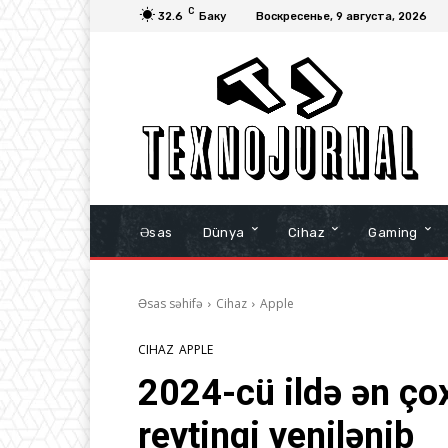
C
32.6
Баку
Воскресенье, 9 августа, 2026
Əsas
Dünya
Cihaz
Gaming
Əsas səhifə
Cihaz
Apple
CIHAZ
APPLE
2024-cü ildə ən çox
reytinqi yenilənib