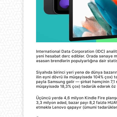
International Data Corporation (IDC) analiti
yeni hesabat dərc ediblər. Orada sənaye m
əsasən brendlərin populyarlığına dair stati
Siyahıda birinci yeri yenə də dünya bazarı
ilin eyni dövrü ilə müqayisədə 104% çox) t
payla Samsung gəlir — şirkət həmçinin 7,1 
müqayisədə 18,3% çox) tədarük edərək öz gö
Üçüncü yerdə 4,6 milyon Kindle Fire planş
3,3 milyon ədəd, bazar payı 8,2 faizlə HUAW
etməklə Lenovo qapayır (ümumi tədarükləri