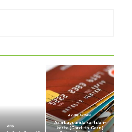
AZƏRBAYCAN
Azərbaycanda kartdan-
ABŞ
karta (Card-to-Card)