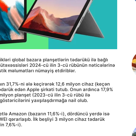
kləri qlobal bazara planşetlərin tədarükü ilə bağlı
ütəxəssisləri 2024-cü ilin 3-cü rübünün nəticələrinə
stik məlumatları nümayiş etdiriblər.
nın 31,7%-ni ələ keçirərək 12,6 milyon cihaz (keçən
ədarük edən Apple şirkəti tutub. Onun ardınca 17,9%
milyon planşet (2023-cü ilin 3-cü rübü ilə
stəricilərini yaxşılaşdırmağa nail olub.
etlə Amazon (bazarın 11,6%-i), dördüncü yerdə isə
EI qərarlaşıb. İlk beşliyi 3 milyon cihaz tədarük
n 7,6%-i).