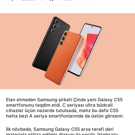
Elan etmədən Samsung şirkəti Çində yeni Galaxy C55
smartfonunu təqdim etdi. C seriyası ultra büdcəli
cihazlar üçün nəzərdə tutulsada, məhz bu dəfə C55
hətta bəzi A seriya smartfonlarında da üstün görsənir.
İlk növbədə, Samsung Galaxy C55 arxa tərəfi dəri
materiala stilizə edilmiş dizaynı ilə seçilir. İstehsalçı