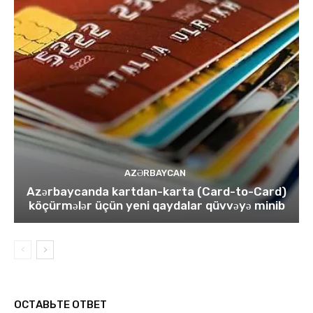
AZƏRBAYCAN
Azərbaycanda kartdan-karta (Card-to-Card)
köçürmələr üçün yeni qaydalar qüvvəyə minib
ОСТАВЬТЕ ОТВЕТ