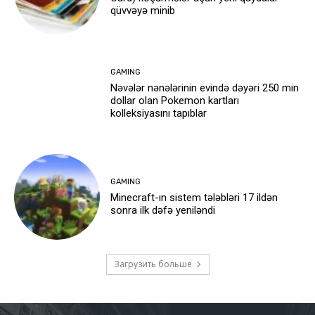
qüvvəyə minib
GAMING
Nəvələr nənələrinin evində dəyəri 250 min
dollar olan Pokemon kartları
kolleksiyasını tapıblar
GAMING
Minecraft-ın sistem tələbləri 17 ildən
sonra ilk dəfə yeniləndi
Загрузить больше