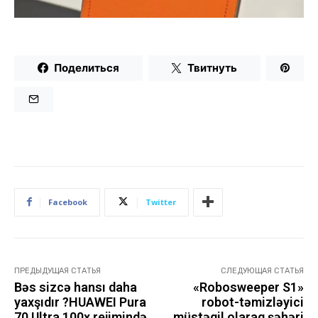
Поделиться
Твитнуть
Facebook
Twitter
ПРЕДЫДУЩАЯ СТАТЬЯ
СЛЕДУЮЩАЯ СТАТЬЯ
Bəs sizcə hansı daha
«Robosweeper S1»
yaxşıdır ?HUAWEI Pura
robot-təmizləyici
70 Ultra 100x rejimində
müstəqil olaraq şəhəri