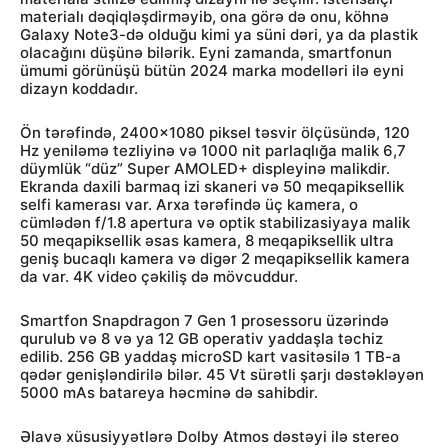
materialı dəqiqləşdirməyib, ona görə də onu, köhnə
Galaxy Note3-də olduğu kimi ya süni dəri, ya da plastik
olacağını düşünə bilərik. Eyni zamanda, smartfonun
ümumi görünüşü bütün 2024 marka modelləri ilə eyni
dizayn koddadır.
Ön tərəfində, 2400×1080 piksel təsvir ölçüsündə, 120
Hz yeniləmə tezliyinə və 1000 nit parlaqlığa malik 6,7
düymlük “düz” Super AMOLED+ displeyinə malikdir.
Ekranda daxili barmaq izi skaneri və 50 meqapiksellik
selfi kamerası var. Arxa tərəfində üç kamera, o
cümlədən f/1.8 apertura və optik stabilizasiyaya malik
50 meqapiksellik əsas kamera, 8 meqapiksellik ultra
geniş bucaqlı kamera və digər 2 meqapiksellik kamera
da var. 4K video çəkiliş də mövcuddur.
Smartfon Snapdragon 7 Gen 1 prosessoru üzərində
qurulub və 8 və ya 12 GB operativ yaddaşla təchiz
edilib. 256 GB yaddaş microSD kart vasitəsilə 1 TB-a
qədər genişləndirilə bilər. 45 Vt sürətli şarjı dəstəkləyən
5000 mAs batareya həcminə də sahibdir.
Əlavə xüsusiyyətlərə Dolby Atmos dəstəyi ilə stereo