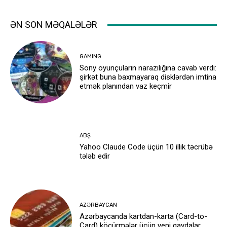
ƏN SON MƏQALƏLƏR
GAMING
Sony oyunçuların narazılığına cavab verdi:
şirkət buna baxmayaraq disklərdən imtina
etmək planından vaz keçmir
ABŞ
Yahoo Claude Code üçün 10 illik təcrübə
tələb edir
AZƏRBAYCAN
Azərbaycanda kartdan-karta (Card-to-
Card) köçürmələr üçün yeni qaydalar