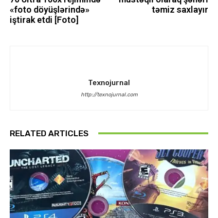
«foto döyüşlərində»
təmiz saxlayır
iştirak etdi [Foto]
Texnojurnal
http://texnojurnal.com
RELATED ARTICLES