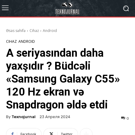
Əsas səhifə
Cihaz
Android
CIHAZ
ANDROID
A seriyasından daha
yaxşıdır ? Büdcəli
«Samsung Galaxy C55»
120 Hz ekran və
Snapdragon əldə etdi
By
Texnojurnal
23 Апреля 2024
0
Facebook
Twitter