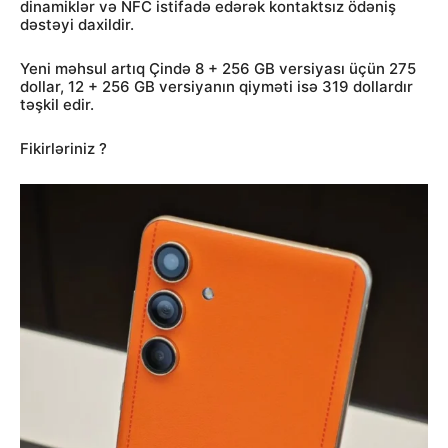
dinamiklər və NFC istifadə edərək kontaktsız ödəniş
dəstəyi daxildir.
Yeni məhsul artıq Çində 8 + 256 GB versiyası üçün 275
dollar, 12 + 256 GB versiyanın qiyməti isə 319 dollardır
təşkil edir.
Fikirləriniz ?