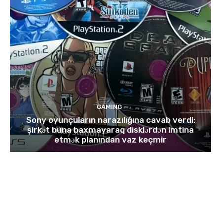
GAMING
Sony oyunçuların narazılığına cavab verdi:
şirkət buna baxmayaraq disklərdən imtina
etmək planından vaz keçmir