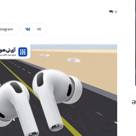
0
elegram
VK
Ə