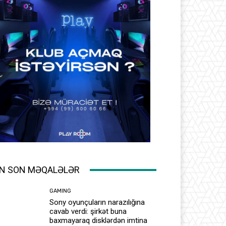
N SON MƏQALƏLƏR
GAMING
Sony oyunçuların narazılığına
cavab verdi: şirkət buna
baxmayaraq disklərdən imtina