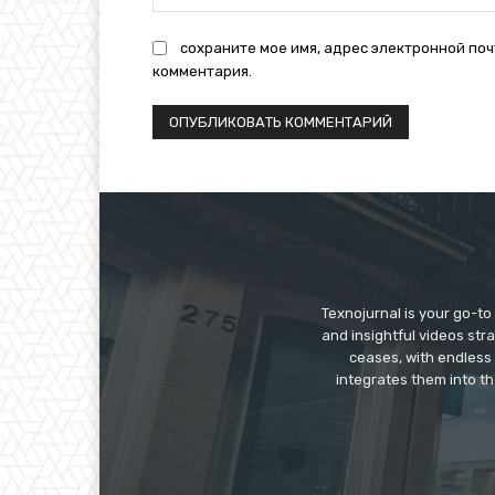
сохраните мое имя, адрес электронной поч
комментария.
Texnojurnal is your go-to 
and insightful videos str
ceases, with endless
integrates them into th