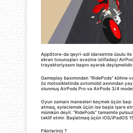
AppStore-da qeyri-adi idarəetmə üsulu ilə 
ekran toxunuşları əvəzinə istifadəçi AirPod
trayektoriyasını başını əyərək dəyişməlidir
Gameplay baxımından “RidePods” köhnə və s
öz motosikletində avtomobil axınından yayın
olunmuş AirPods Pro və AirPods 3/4 modell
Oyun zamanı maneələri keçmək üçün başı 
atmaq, əyləcləmək üçün isə başla işarə etm
mümkün deyil. “RidePods” tamamilə pulsuzd
təklif etmir. Başlatmaq üçün iOS/iPadOS 15
Fikirləriniz ?