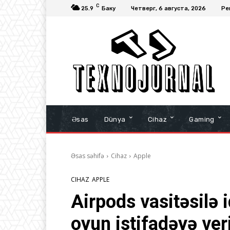
C
25.9
Баку
Четверг, 6 августа, 2026
Ре
Əsas
Dünya
Cihaz
Gaming
Əsas səhifə
Cihaz
Apple
CIHAZ
APPLE
Airpods vasitəsilə 
oyun istifadəyə veri