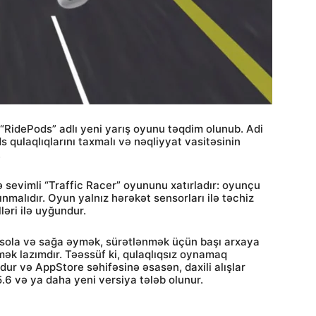
“RidePods” adlı yeni yarış oyunu təqdim olunub. Adi
s qulaqlıqlarını taxmalı və nəqliyyat vasitəsinin
.
evimli “Traffic Racer” oyununu xatırladır: oyunçu
malıdır. Oyun yalnız hərəkət sensorları ilə təchiz
əri ilə uyğundur.
sola və sağa əymək, sürətlənmək üçün başı arxaya
ək lazımdır. Təəssüf ki, qulaqlıqsız oynamaq
ur və AppStore səhifəsinə əsasən, daxili alışlar
.6 və ya daha yeni versiya tələb olunur.