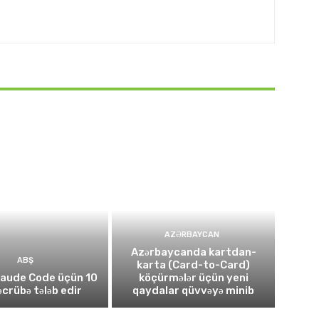
AZƏRBAYCAN
Azərbaycanda kartdan-
ABŞ
karta (Card-to-Card)
laude Code üçün 10
köçürmələr üçün yeni
təcrübə tələb edir
qaydalar qüvvəyə minib