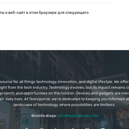
Сайт:
ты и веб-сайт в этом браузере для следующего
source for all things technology, innovation, and digital lifestyle. We off
aight from the tech industry. Technology evolves, but its impact remains 
 projects and opportunities on the horizon. Devices and gadgets are mer
eir daily lives. At Texnojurnal, we're dedicated to keeping you informed
landscape of technology, where possibilities are limitless.
Bizimlə əlaqə:
info@texnojurnal.com