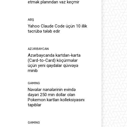
etmək planından vaz keçmir
ABŞ
Yahoo Claude Code üçün 10 illik
təcrübə tələb edir
AZƏRBAYCAN
Azərbaycanda kartdan-karta
(Card-to-Card) köçürmələr
üçün yeni qaydalar qüvvəyə
minib
GAMING
Nəvələr nənələrinin evində
dəyəri 250 min dollar olan
Pokemon kartları kolleksiyasını
tapıblar
GAMING