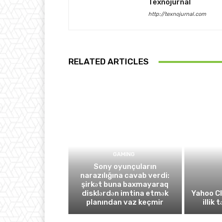
Texnojurnal
http://texnojurnal.com
RELATED ARTICLES
GAMING
Sony oyunçuların
narazılığına cavab verdi:
şirkət buna baxmayaraq
disklərdən imtina etmək
Yahoo C
planından vaz keçmir
illik 