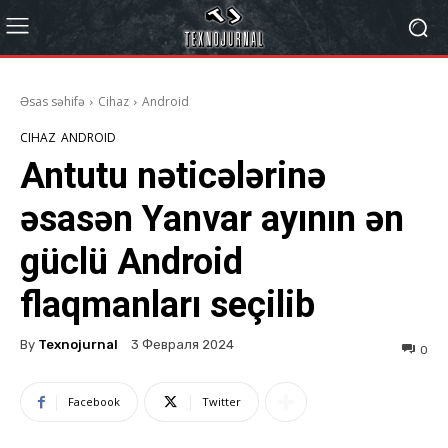
Əsas səhifə
Cihaz
Android
CIHAZ
ANDROID
Antutu nəticələrinə
əsasən Yanvar ayının ən
güclü Android
flaqmanları seçilib
By
Texnojurnal
3 Февраля 2024
0
Facebook
Twitter