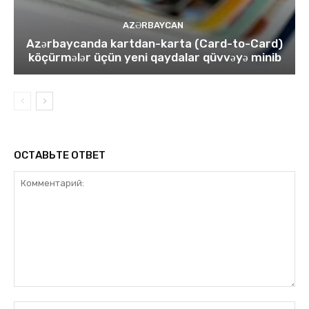
AZƏRBAYCAN
Azərbaycanda kartdan-karta (Card-to-Card)
köçürmələr üçün yeni qaydalar qüvvəyə minib
ОСТАВЬТЕ ОТВЕТ
Комментарий:
Им