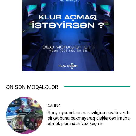
ƏN SON MƏQALƏLƏR
GAMING
Sony oyunçuların narazılığına cavab verdi:
şirkət buna baxmayaraq disklərdən imtina
etmək planından vaz keçmir