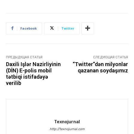
Facebook
Twitter
ПРЕДЫДУЩАЯ СТАТЬЯ
СЛЕДУЮЩАЯ СТАТЬЯ
Daxili Işlər Nazirliyinin
“Twitter”dən milyonlar
(DİN) E-polis mobil
qazanan soydaşımız
tətbiqi istifadəyə
verilib
Texnojurnal
http://texnojurnal.com