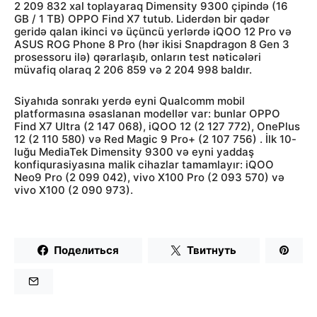
2 209 832 xal toplayaraq Dimensity 9300 çipində (16
GB / 1 TB) OPPO Find X7 tutub. Liderdən bir qədər
geridə qalan ikinci və üçüncü yerlərdə iQOO 12 Pro və
ASUS ROG Phone 8 Pro (hər ikisi Snapdragon 8 Gen 3
prosessoru ilə) qərarlaşıb, onların test nəticələri
müvafiq olaraq 2 206 859 və 2 204 998 baldır.
Siyahıda sonrakı yerdə eyni Qualcomm mobil
platformasına əsaslanan modellər var: bunlar OPPO
Find X7 Ultra (2 147 068), iQOO 12 (2 127 772), OnePlus
12 (2 110 580) və Red Magic 9 Pro+ (2 107 756) . İlk 10-
luğu MediaTek Dimensity 9300 və eyni yaddaş
konfiqurasiyasına malik cihazlar tamamlayır: iQOO
Neo9 Pro (2 099 042), vivo X100 Pro (2 093 570) və
vivo X100 (2 090 973).
Поделиться
Твитнуть