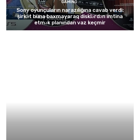
GAMING
Sony oyunçuların narazılığına cavab verdi:
şirkət buna baxmayaraq disklərdən imtina
etmək planından vaz keçmir