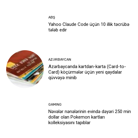
ABŞ
Yahoo Claude Code üçün 10 illik təcrübə
tələb edir
AZƏRBAYCAN
Azərbaycanda kartdan-karta (Card-to-
Card) köçürmələr üçün yeni qaydalar
qüvvəyə minib
GAMING
Nəvələr nənələrinin evində dəyəri 250 min
dollar olan Pokemon kartları
kolleksiyasını tapıblar