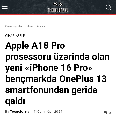
Əsas səhifə
Cihaz
Apple
CIHAZ
APPLE
Apple A18 Pro
prosessoru üzərində olan
yeni «iPhone 16 Pro»
bençmarkda OnePlus 13
smartfonundan geridə
qaldı
By
Texnojurnal
11 Сентября 2024
0