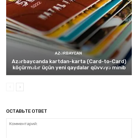
AZƏRBAYCAN
Azərbaycanda kartdan-karta (Card-to-Card)
köçürmələr üçün yeni qaydalar qüvvəyə minib
ОСТАВЬТЕ ОТВЕТ