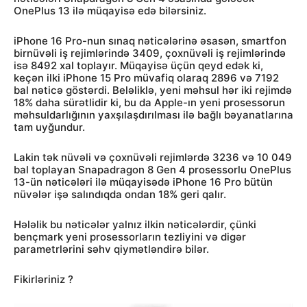
OnePlus 13 ilə müqayisə edə bilərsiniz.
iPhone 16 Pro-nun sınaq nəticələrinə əsasən, smartfon
birnüvəli iş rejimlərində 3409, çoxnüvəli iş rejimlərində
isə 8492 xal toplayır. Müqayisə üçün qeyd edək ki,
keçən ilki iPhone 15 Pro müvafiq olaraq 2896 və 7192
bal nəticə göstərdi. Beləliklə, yeni məhsul hər iki rejimdə
18% daha sürətlidir ki, bu da Apple-ın yeni prosessorun
məhsuldarlığının yaxşılaşdırılması ilə bağlı bəyanatlarına
tam uyğundur.
Lakin tək nüvəli və çoxnüvəli rejimlərdə 3236 və 10 049
bal toplayan Snapadragon 8 Gen 4 prosessorlu OnePlus
13-ün nəticələri ilə müqayisədə iPhone 16 Pro bütün
nüvələr işə salındıqda ondan 18% geri qalır.
Hələlik bu nəticələr yalnız ilkin nəticələrdir, çünki
bençmark yeni prosessorların tezliyini və digər
parametrlərini səhv qiymətləndirə bilər.
Fikirləriniz ?