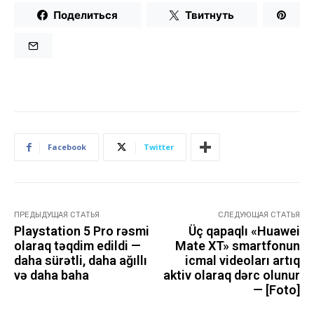
Поделиться
Твитнуть
Facebook
Twitter
ПРЕДЫДУЩАЯ СТАТЬЯ
СЛЕДУЮЩАЯ СТАТЬЯ
Playstation 5 Pro rəsmi
Üç qapaqlı «Huawei
olaraq təqdim edildi —
Mate XT» smartfonun
daha sürətli, daha ağıllı
icmal videoları artıq
və daha baha
aktiv olaraq dərc olunur
— [Foto]