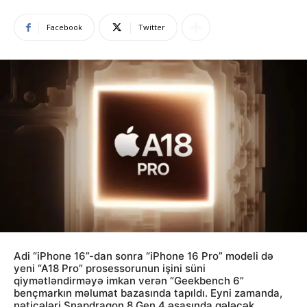
Facebook
Twitter
Adi “iPhone 16”-dan sonra “iPhone 16 Pro” modeli də
yeni “A18 Pro” prosessorunun işini süni
qiymətləndirməyə imkan verən “Geekbench 6”
bençmarkın məlumat bazasında tapıldı. Eyni zamanda,
nəticələri Snapdragon 8 Gen 4 əsasında gələcək