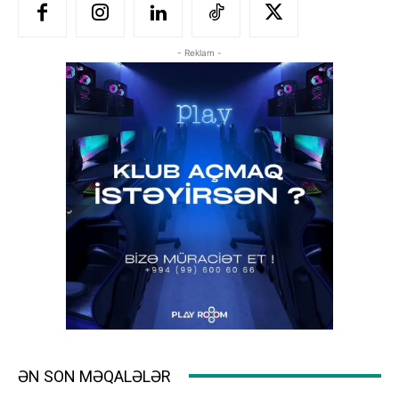
- Reklam -
ƏN SON MƏQALƏLƏR