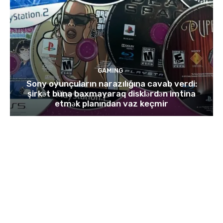
GAMING
Sony oyunçuların narazılığına cavab verdi:
şirkət buna baxmayaraq disklərdən imtina
etmək planından vaz keçmir