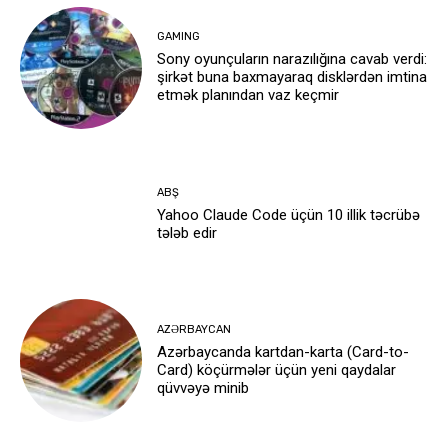
GAMING
Sony oyunçuların narazılığına cavab verdi:
şirkət buna baxmayaraq disklərdən imtina
etmək planından vaz keçmir
ABŞ
Yahoo Claude Code üçün 10 illik təcrübə
tələb edir
AZƏRBAYCAN
Azərbaycanda kartdan-karta (Card-to-
Card) köçürmələr üçün yeni qaydalar
qüvvəyə minib