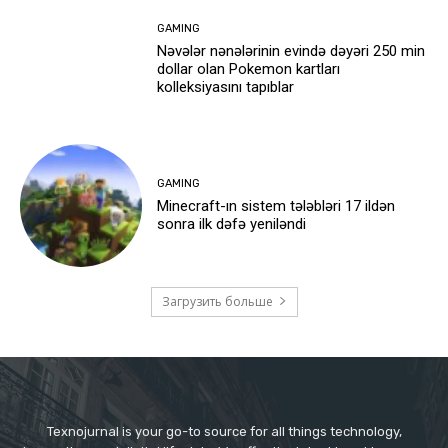
GAMING
Nəvələr nənələrinin evində dəyəri 250 min
dollar olan Pokemon kartları
kolleksiyasını tapıblar
GAMING
Minecraft-ın sistem tələbləri 17 ildən
sonra ilk dəfə yeniləndi
Загрузить больше
Texnojurnal is your go-to source for all things technology,