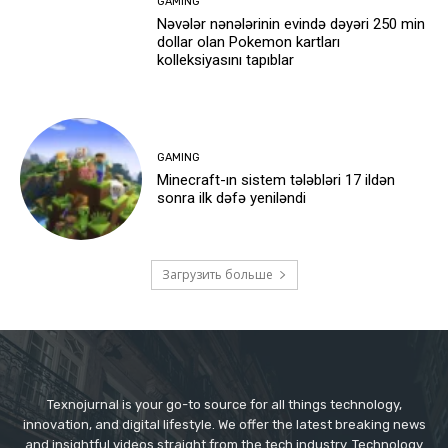
GAMING
Nəvələr nənələrinin evində dəyəri 250 min
dollar olan Pokemon kartları
kolleksiyasını tapıblar
GAMING
Minecraft-ın sistem tələbləri 17 ildən
sonra ilk dəfə yeniləndi
Загрузить больше
Texnojurnal is your go-to source for all things technology,
innovation, and digital lifestyle. We offer the latest breaking news
and insightful videos straight from the tech industry. Technology