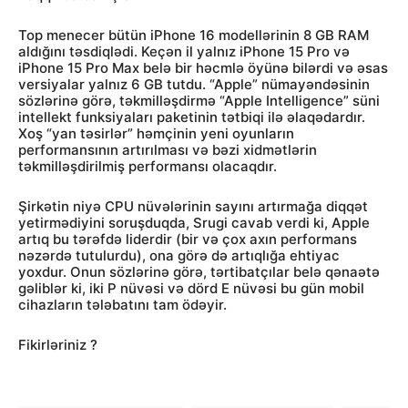
Top menecer bütün iPhone 16 modellərinin 8 GB RAM
aldığını təsdiqlədi. Keçən il yalnız iPhone 15 Pro və
iPhone 15 Pro Max belə bir həcmlə öyünə bilərdi və əsas
versiyalar yalnız 6 GB tutdu. “Apple” nümayəndəsinin
sözlərinə görə, təkmilləşdirmə “Apple Intelligence” süni
intellekt funksiyaları paketinin tətbiqi ilə əlaqədardır.
Xoş “yan təsirlər” həmçinin yeni oyunların
performansının artırılması və bəzi xidmətlərin
təkmilləşdirilmiş performansı olacaqdır.
Şirkətin niyə CPU nüvələrinin sayını artırmağa diqqət
yetirmədiyini soruşduqda, Srugi cavab verdi ki, Apple
artıq bu tərəfdə liderdir (bir və çox axın performans
nəzərdə tutulurdu), ona görə də artıqlığa ehtiyac
yoxdur. Onun sözlərinə görə, tərtibatçılar belə qənaətə
gəliblər ki, iki P nüvəsi və dörd E nüvəsi bu gün mobil
cihazların tələbatını tam ödəyir.
Fikirləriniz ?