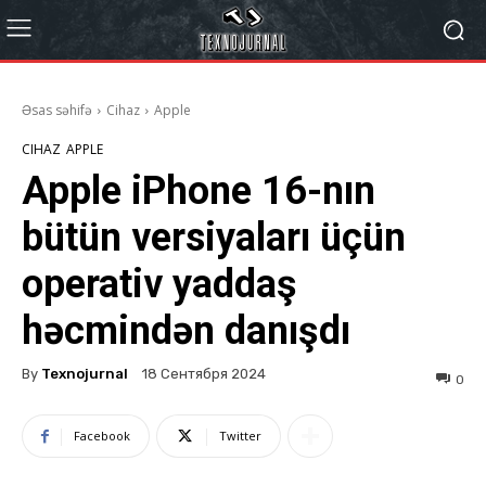
Əsas səhifə
Cihaz
Apple
CIHAZ
APPLE
Apple iPhone 16-nın
bütün versiyaları üçün
operativ yaddaş
həcmindən danışdı
By
Texnojurnal
18 Сентября 2024
0
Facebook
Twitter