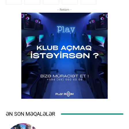
- Reklam -
ƏN SON MƏQALƏLƏR