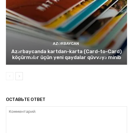
AZƏRBAYCAN
Azərbaycanda kartdan-karta (Card-to-Card)
köçürmələr üçün yeni qaydalar qüvvəyə minib
ОСТАВЬТЕ ОТВЕТ