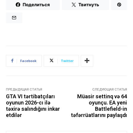
Поделиться
Твитнуть
Facebook
Twitter
ПРЕДЫДУЩАЯ СТАТЬЯ
СЛЕДУЮЩАЯ СТАТЬЯ
GTA VI tərtibatçıları
Müasir settinq və 64
oyunun 2026-cı ilə
oyunçu. EA yeni
təxirə salındığını inkar
Battlefield-in
etdilər
təfərrüatlarını paylaşdı