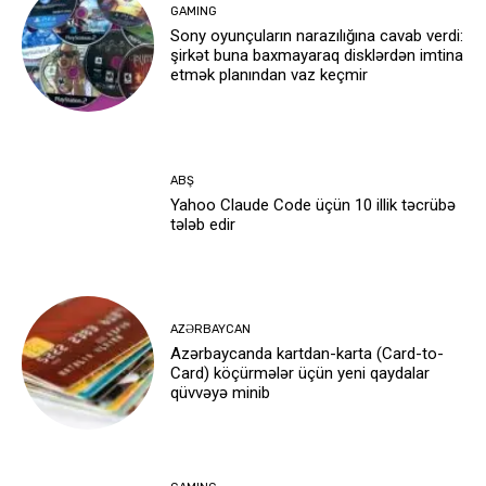
GAMING
Sony oyunçuların narazılığına cavab verdi:
şirkət buna baxmayaraq disklərdən imtina
etmək planından vaz keçmir
ABŞ
Yahoo Claude Code üçün 10 illik təcrübə
tələb edir
AZƏRBAYCAN
Azərbaycanda kartdan-karta (Card-to-
Card) köçürmələr üçün yeni qaydalar
qüvvəyə minib