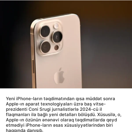
Yeni iPhone-ların təqdimatından qısa müddət sonra
Apple-ın aparat texnologiyaları üzrə baş vitse-
prezidenti Coni Srugi jurnalistlərlə 2024-cü il
flaqmanları ilə bağlı yeni detalları bölüşdü. Xüsusilə, o,
Apple-ın özünün ənənəvi olaraq təqdimatlarda qeyd
etmədiyi iPhone-ların əsas xüsusiyyətlərindən biri
haqqında danışıb.