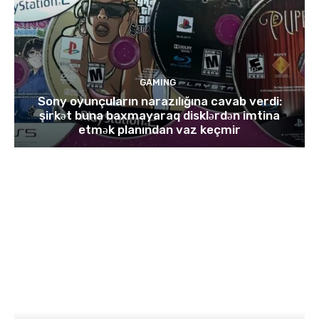
GAMING
Sony oyunçuların narazılığına cavab verdi:
şirkət buna baxmayaraq disklərdən imtina
etmək planından vaz keçmir