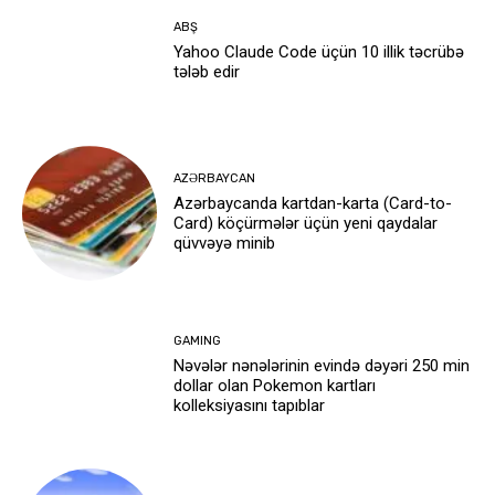
ABŞ
Yahoo Claude Code üçün 10 illik təcrübə
tələb edir
AZƏRBAYCAN
Azərbaycanda kartdan-karta (Card-to-
Card) köçürmələr üçün yeni qaydalar
qüvvəyə minib
GAMING
Nəvələr nənələrinin evində dəyəri 250 min
dollar olan Pokemon kartları
kolleksiyasını tapıblar