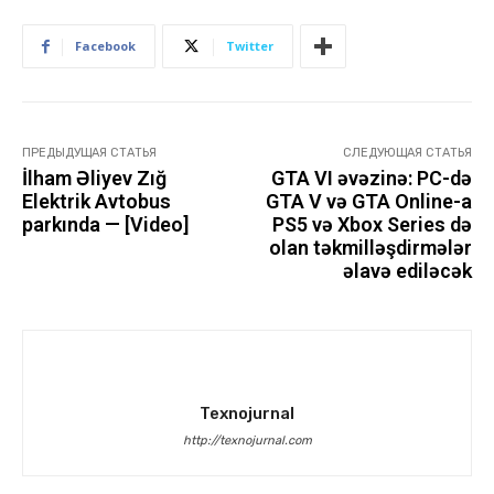
Facebook
Twitter
ПРЕДЫДУЩАЯ СТАТЬЯ
СЛЕДУЮЩАЯ СТАТЬЯ
İlham Əliyev Zığ
GTA VI əvəzinə: PC-də
Elektrik Avtobus
GTA V və GTA Online-a
parkında — [Video]
PS5 və Xbox Series də
olan təkmilləşdirmələr
əlavə ediləcək
Texnojurnal
http://texnojurnal.com