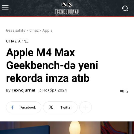
Əsas səhifə
Cihaz
Apple
CIHAZ
APPLE
Apple M4 Max
Geekbench-də yeni
rekorda imza atıb
By
Texnojurnal
3 Ноября 2024
0
Facebook
Twitter