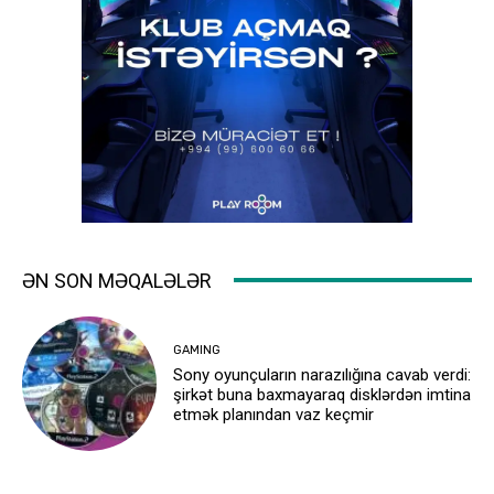
ƏN SON MƏQALƏLƏR
GAMING
Sony oyunçuların narazılığına cavab verdi:
şirkət buna baxmayaraq disklərdən imtina
etmək planından vaz keçmir