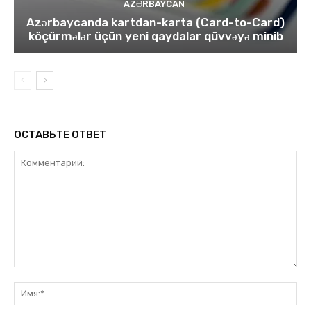
AZƏRBAYCAN
Azərbaycanda kartdan-karta (Card-to-Card)
köçürmələr üçün yeni qaydalar qüvvəyə minib
ОСТАВЬТЕ ОТВЕТ
Комментарий:
Им