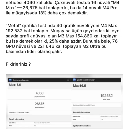
nəticəsi 4060 xal oldu. Çoxnüvəli testdə 16 nüvəli “M4
Max” — 26,675 bal toplayıb ki, bu da 14 nüvəli M4 Pro
ilə müqayisədə 18% daha çox deməkdir.
“Metal” qrafika testində 40 qrafik nüvəli yeni M4 Max
192.532 bal toplayıb. Müqayisə üçün qeyd edək ki, eyni
sayda qrafik nüvəsi olan M3 Max 154.860 xal toplayır —
bu isə demək olar ki, 25% daha azdır. Bununla belə, 76
GPU nüvəsi və 221 646 xal toplayan M2 Ultra bu
baxımdan lider olaraq qalır.
Fikirləriniz ?