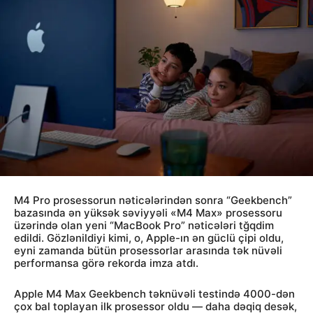
M4 Pro prosessorun nəticələrindən sonra “Geekbench”
bazasında ən yüksək səviyyəli «M4 Max» prosessoru
üzərində olan yeni “MacBook Pro” nəticələri tğqdim
edildi. Gözlənildiyi kimi, o, Apple-ın ən güclü çipi oldu,
eyni zamanda bütün prosessorlar arasında tək nüvəli
performansa görə rekorda imza atdı.
Apple M4 Max Geekbench təknüvəli testində 4000-dən
çox bal toplayan ilk prosessor oldu — daha dəqiq desək,