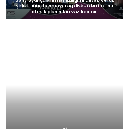
şirkət buna baxmayaraq disklərdən imtina
etmək planından vaz keçmir
ABŞ