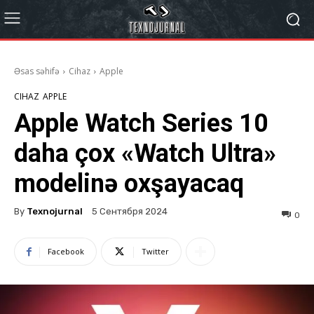
Əsas səhifə
Cihaz
Apple
CIHAZ
APPLE
Apple Watch Series 10
daha çox «Watch Ultra»
modelinə oxşayacaq
By
Texnojurnal
5 Сентября 2024
0
Facebook
Twitter