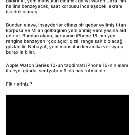
bildirir ki, yeni məhsulun dinamik dəliyi Watch Ultra-nın
həllinə bənzəyəcək, saat korpusu incələşəcək, ekranı
isə düz olacaq.
Bundan əlavə, insayderlər cihazı bir qədər əyilmiş titan
korpusa və Milan qolbağının yenilənmiş versiyasına aid
edirlər. Bundan əlavə, seriyanın iPhone 16-nın yeni
rənginə bənzəyən “çox açıq” qızılı rəngə sahib olacağı
gözlənilir. Nəhayət, yeni məhsulun keramika versiyası
buraxıla bilər.
Apple Watch Series 10-un təqdimatı iPhone 16-nın elanı
ilə eyni gündə, sentyabrın 9-da baş tutmalıdır.
Fikirləriniz ?