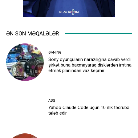
ƏN SON MƏQALƏLƏR
GAMING
Sony oyunçuların narazılığına cavab verdi:
şirkət buna baxmayaraq disklərdən imtina
etmək planından vaz keçmir
ABŞ
Yahoo Claude Code üçün 10 illik təcrübə
tələb edir