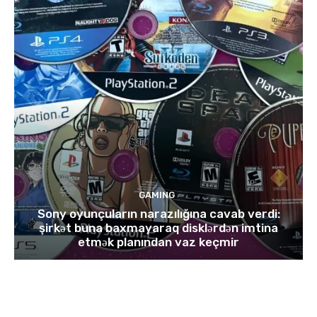
GAMING
Sony oyunçuların narazılığına cavab verdi:
şirkət buna baxmayaraq disklərdən imtina
etmək planından vaz keçmir