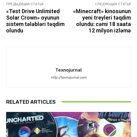
ПРЕДЫДУЩАЯ СТАТЬЯ
СЛЕДУЮЩАЯ СТАТЬЯ
«Test Drive Unlimited
«Minecraft» kinosunun
Solar Crown» oyunun
yeni treyleri təqdim
sistem tələbləri təqdim
olundu: cəmi 18 saata
olundu
12 milyon izləmə
Texnojurnal
http://texnojurnal.com
RELATED ARTICLES