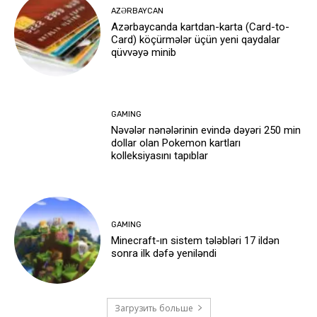
AZƏRBAYCAN
Azərbaycanda kartdan-karta (Card-to-
Card) köçürmələr üçün yeni qaydalar
qüvvəyə minib
GAMING
Nəvələr nənələrinin evində dəyəri 250 min
dollar olan Pokemon kartları
kolleksiyasını tapıblar
GAMING
Minecraft-ın sistem tələbləri 17 ildən
sonra ilk dəfə yeniləndi
Загрузить больше