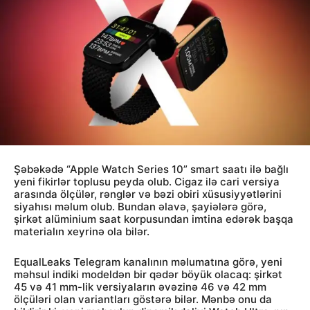
Şəbəkədə “Apple Watch Series 10” smart saatı ilə bağlı
yeni fikirlər toplusu peyda olub. Cigaz ilə cari versiya
arasında ölçülər, rənglər və bəzi obiri xüsusiyyətlərini
siyahısı məlum olub. Bundan əlavə, şayiələrə görə,
şirkət alüminium saat korpusundan imtina edərək başqa
materialın xeyrinə ola bilər.
EqualLeaks Telegram kanalının məlumatına görə, yeni
məhsul indiki modeldən bir qədər böyük olacaq: şirkət
45 və 41 mm-lik versiyaların əvəzinə 46 və 42 mm
ölçüləri olan variantları göstərə bilər. Mənbə onu da