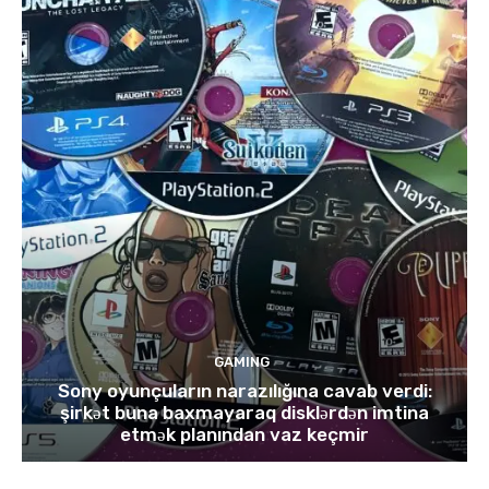
GAMING
Sony oyunçuların narazılığına cavab verdi:
şirkət buna baxmayaraq disklərdən imtina
etmək planından vaz keçmir