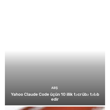
ABŞ
Yahoo Claude Code üçün 10 illik təcrübə tələb
edir