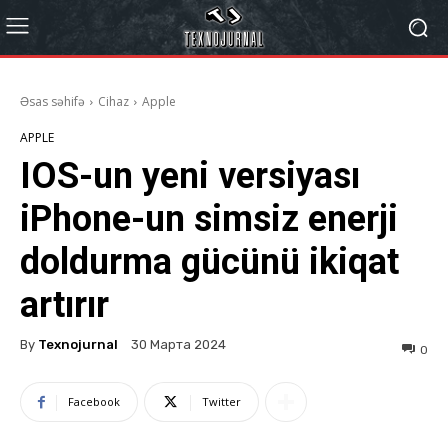
Əsas səhifə
Cihaz
Apple
APPLE
IOS-un yeni versiyası
iPhone-un simsiz enerji
doldurma gücünü ikiqat
artırır
By
Texnojurnal
30 Марта 2024
0
Facebook
Twitter