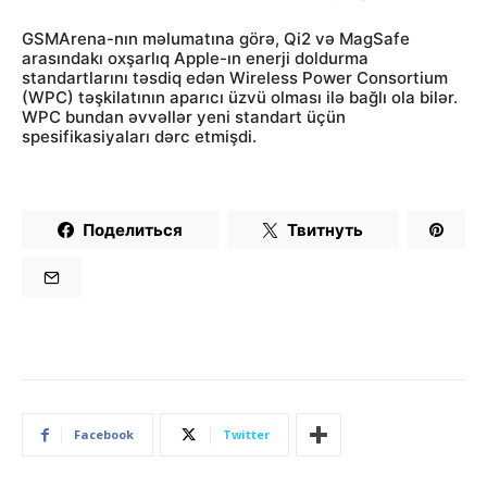
GSMArena-nın məlumatına görə, Qi2 və MagSafe
arasındakı oxşarlıq Apple-ın enerji doldurma
standartlarını təsdiq edən Wireless Power Consortium
(WPC) təşkilatının aparıcı üzvü olması ilə bağlı ola bilər.
WPC bundan əvvəllər yeni standart üçün
spesifikasiyaları dərc etmişdi.
Поделиться
Твитнуть
Facebook
Twitter