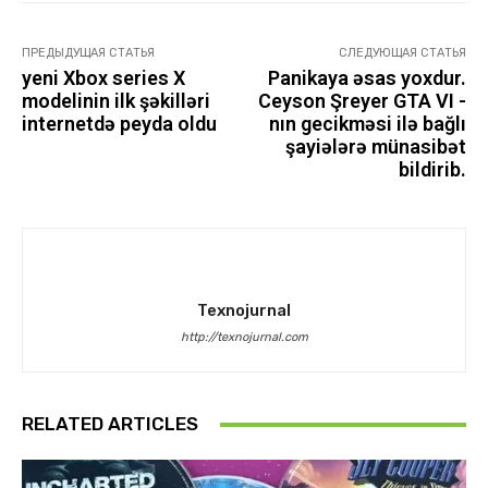
ПРЕДЫДУЩАЯ СТАТЬЯ
СЛЕДУЮЩАЯ СТАТЬЯ
yeni Xbox series X
Panikaya əsas yoxdur.
modelinin ilk şəkilləri
Ceyson Şreyer GTA VI -
internetdə peyda oldu
nın gecikməsi ilə bağlı
şayiələrə münasibət
bildirib.
Texnojurnal
http://texnojurnal.com
RELATED ARTICLES