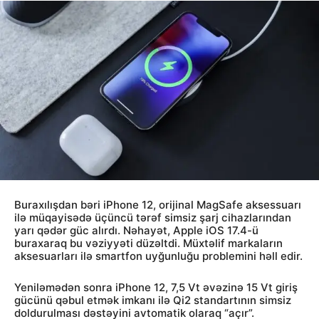
Buraxılışdan bəri iPhone 12, orijinal MagSafe aksessuarı
ilə müqayisədə üçüncü tərəf simsiz şarj cihazlarından
yarı qədər güc alırdı. Nəhayət, Apple iOS 17.4-ü
buraxaraq bu vəziyyəti düzəltdi. Müxtəlif markaların
aksesuarları ilə smartfon uyğunluğu problemini həll edir.
Yeniləmədən sonra iPhone 12, 7,5 Vt əvəzinə 15 Vt giriş
gücünü qəbul etmək imkanı ilə Qi2 standartının simsiz
doldurulması dəstəyini avtomatik olaraq “açır”.