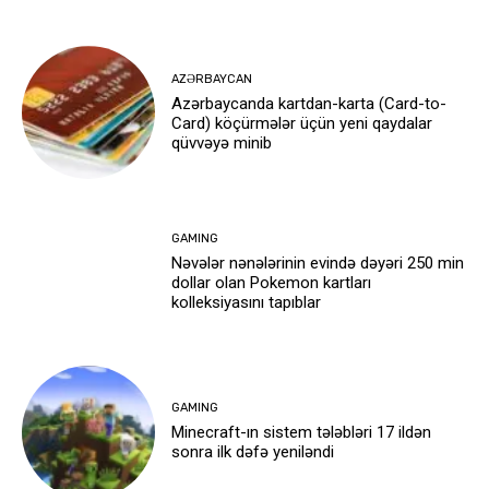
AZƏRBAYCAN
Azərbaycanda kartdan-karta (Card-to-
Card) köçürmələr üçün yeni qaydalar
qüvvəyə minib
GAMING
Nəvələr nənələrinin evində dəyəri 250 min
dollar olan Pokemon kartları
kolleksiyasını tapıblar
GAMING
Minecraft-ın sistem tələbləri 17 ildən
sonra ilk dəfə yeniləndi