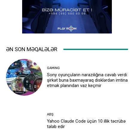
ƏN SON MƏQALƏLƏR
GAMING
Sony oyunçuların narazılığına cavab verdi:
şirkət buna baxmayaraq disklərdən imtina
etmək planından vaz keçmir
ABŞ
Yahoo Claude Code üçün 10 illik təcrübə
tələb edir