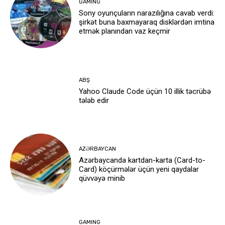
GAMING
Sony oyunçuların narazılığına cavab verdi:
şirkət buna baxmayaraq disklərdən imtina
etmək planından vaz keçmir
ABŞ
Yahoo Claude Code üçün 10 illik təcrübə
tələb edir
AZƏRBAYCAN
Azərbaycanda kartdan-karta (Card-to-
Card) köçürmələr üçün yeni qaydalar
qüvvəyə minib
GAMING