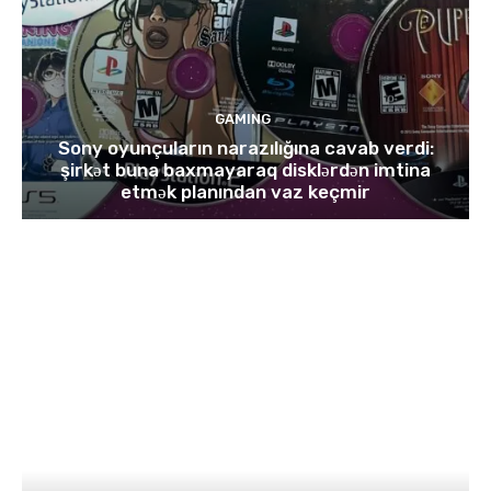
GAMING
Sony oyunçuların narazılığına cavab verdi:
şirkət buna baxmayaraq disklərdən imtina
etmək planından vaz keçmir