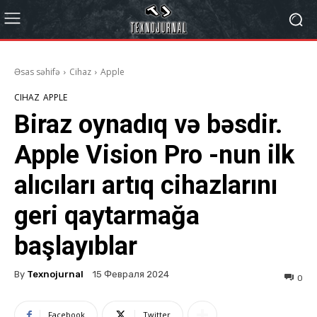
Əsas səhifə
Cihaz
Apple
CIHAZ
APPLE
Biraz oynadıq və bəsdir.
Apple Vision Pro -nun ilk
alıcıları artıq cihazlarını
geri qaytarmağa
başlayıblar
By
Texnojurnal
15 Февраля 2024
0
Facebook
Twitter