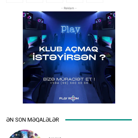
- Reklam -
ƏN SON MƏQALƏLƏR