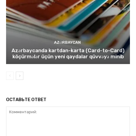
AZƏRBAYCAN
Azərbaycanda kartdan-karta (Card-to-Card)
köçürmələr üçün yeni qaydalar qüvvəyə minib
ОСТАВЬТЕ ОТВЕТ