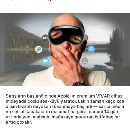
Satışların başlanğıcında Apple-ın premium VR/AR cihazı
mideyada çoxlu səs-küyü yaratdı. Lakin zaman keçdikcə
alışın ləzzəti deyəsən tükənməyə başladı — xarici media
və sosial şəbəkələrin məlumatına görə, qanuni 14 gün
ərzində yeni məhsulu mağazaya qaytaran istifadəçilər
artıq çoxalır.