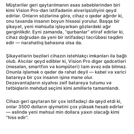
Müştərilər geri qaytarılmanın əsas səbəblərindən biri
kimi Vision Pro-dan istifadənin əlverişsizliyini qeyd
edirlər. Onların sözlərinə görə, cihaz o qədər ağırdır ki,
onu taxanda insanın boyun hissəsi yorulur. Başqa bir
şikayət, yeni məhsulla işləyərkən gözlərdəki ağır
gərginlikdir. Eyni zamanda, “qurbanlar” etiraf edirlər ki,
cihaz doğrudan da yeni bir istifadəçi təcrübəsi təqdim
edir — narahatlıq bahasına olsa da.
Şikayətlərin bəziləri cihazın istehlakçı imkanları ilə bağlı
olub. Alıcılar qeyd ediblər ki, Vision Pro digər qadcetləri
(məsələn, smartfon və kompüteri) tam əvəz edə bilməz.
Onunla işləmək o qədər də rahat deyil — kabel və xarici
batareya bir çox insanın işinə mane olur.
Dezavantajların siyahısı zəif batareya tutumu və
tətbiqlərin məhdud seçimi kimi amillərlə tamamlandı.
Cihazı geri qaytaran bir çox istifadəçi də qeyd etdi ki,
onlar 3500 dolların qiymətini çox yüksək hesab edirlər
— əslində yeni məhsul min dollara yaxın olacağı kimi
“hiss edir”.