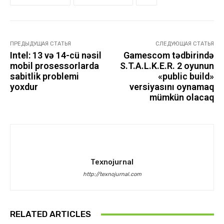
ПРЕДЫДУЩАЯ СТАТЬЯ
СЛЕДУЮЩАЯ СТАТЬЯ
Intel: 13 və 14-cü nəsil
Gamescom tədbirində
mobil prosessorlarda
S.T.A.L.K.E.R. 2 oyunun
sabitlik problemi
«public build»
yoxdur
versiyasını oynamaq
mümkün olacaq
Texnojurnal
http://texnojurnal.com
RELATED ARTICLES