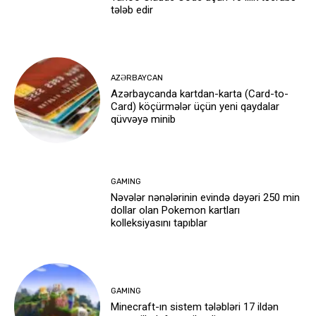
tələb edir
AZƏRBAYCAN
Azərbaycanda kartdan-karta (Card-to-
Card) köçürmələr üçün yeni qaydalar
qüvvəyə minib
GAMING
Nəvələr nənələrinin evində dəyəri 250 min
dollar olan Pokemon kartları
kolleksiyasını tapıblar
GAMING
Minecraft-ın sistem tələbləri 17 ildən