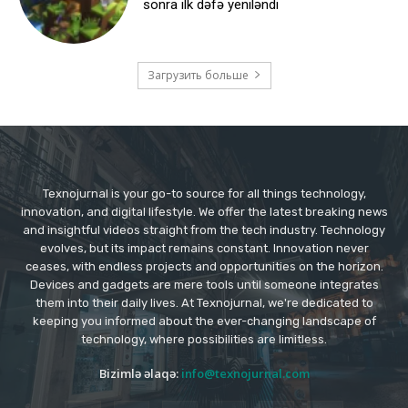
sonra ilk dəfə yeniləndi
Загрузить больше
Texnojurnal is your go-to source for all things technology,
innovation, and digital lifestyle. We offer the latest breaking news
and insightful videos straight from the tech industry. Technology
evolves, but its impact remains constant. Innovation never
ceases, with endless projects and opportunities on the horizon.
Devices and gadgets are mere tools until someone integrates
them into their daily lives. At Texnojurnal, we're dedicated to
keeping you informed about the ever-changing landscape of
technology, where possibilities are limitless.
Bizimlə əlaqə:
info@texnojurnal.com