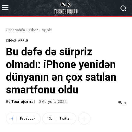
Əsas səhifə
Cihaz
Apple
CIHAZ
APPLE
Bu dəfə də sürpriz
olmadı: iPhone yenidən
dünyanın ən çox satılan
smartfonu oldu
By
Texnojurnal
3 Августа 2024
0
Facebook
Twitter