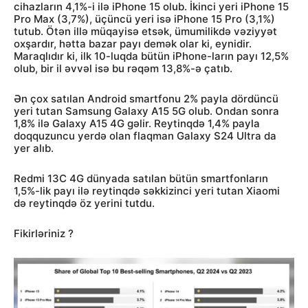
cihazların 4,1%-i ilə iPhone 15 olub. İkinci yeri iPhone 15
Pro Max (3,7%), üçüncü yeri isə iPhone 15 Pro (3,1%)
tutub. Ötən illə müqayisə etsək, ümumilikdə vəziyyət
oxşardır, hətta bazar payı demək olar ki, eynidir.
Maraqlıdır ki, ilk 10-luqda bütün iPhone-ların payı 12,5%
olub, bir il əvvəl isə bu rəqəm 13,8%-ə çatıb.
Ən çox satılan Android smartfonu 2% payla dördüncü
yeri tutan Samsung Galaxy A15 5G olub. Ondan sonra
1,8% ilə Galaxy A15 4G gəlir. Reytinqdə 1,4% payla
doqquzuncu yerdə olan flaqman Galaxy S24 Ultra da
yer alıb.
Redmi 13C 4G dünyada satılan bütün smartfonların
1,5%-lik payı ilə reytinqdə səkkizinci yeri tutan Xiaomi
də reytinqdə öz yerini tutdu.
Fikirləriniz ?