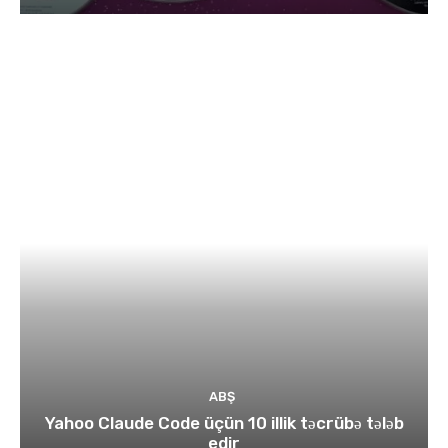
ABŞ
Yahoo Claude Code üçün 10 illik təcrübə tələb
edir