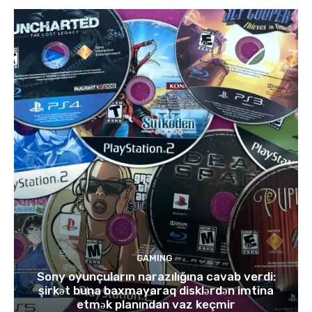
GAMING
Sony oyunçuların narazılığına cavab verdi:
şirkət buna baxmayaraq disklərdən imtina
etmək planından vaz keçmir