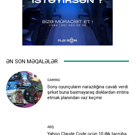
ƏN SON MƏQALƏLƏR
GAMING
Sony oyunçuların narazılığına cavab verdi:
şirkət buna baxmayaraq disklərdən imtina
etmək planından vaz keçmir
ABŞ
Yahoo Claude Code üçün 10 illik təcrübə