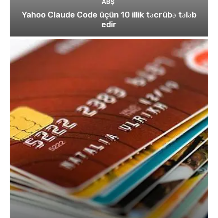
ABŞ
Yahoo Claude Code üçün 10 illik təcrübə tələb
edir