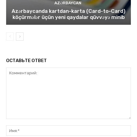
AZƏRBAYCAN
Azərbaycanda kartdan-karta (Card-to-Card)
köçürmələr üçün yeni qaydalar qüvvəyə minib
ОСТАВЬТЕ ОТВЕТ
Комментарий:
Им