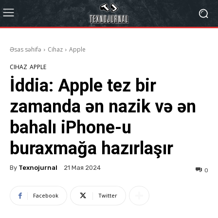
Əsas səhifə
Cihaz
Apple
CIHAZ
APPLE
İddia: Apple tez bir
zamanda ən nazik və ən
bahalı iPhone-u
buraxmağa hazırlaşır
By
Texnojurnal
21 Мая 2024
0
Facebook
Twitter