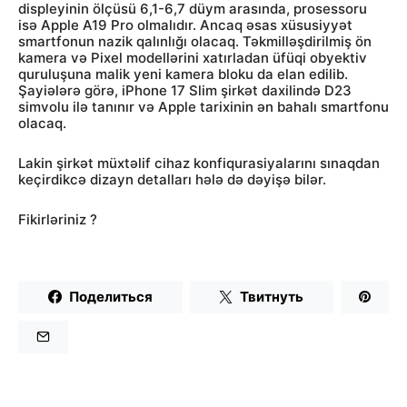
displeyinin ölçüsü 6,1-6,7 düym arasında, prosessoru
isə Apple A19 Pro olmalıdır. Ancaq əsas xüsusiyyət
smartfonun nazik qalınlığı olacaq. Təkmilləşdirilmiş ön
kamera və Pixel modellərini xatırladan üfüqi obyektiv
quruluşuna malik yeni kamera bloku da elan edilib.
Şayiələrə görə, iPhone 17 Slim şirkət daxilində D23
simvolu ilə tanınır və Apple tarixinin ən bahalı smartfonu
olacaq.
Lakin şirkət müxtəlif cihaz konfiqurasiyalarını sınaqdan
keçirdikcə dizayn detalları hələ də dəyişə bilər.
Fikirləriniz ?
Поделиться
Твитнуть