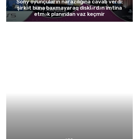
Sony oyunçuların narazılığına cavab verdi:
şirkət buna baxmayaraq disklərdən imtina
etmək planından vaz keçmir