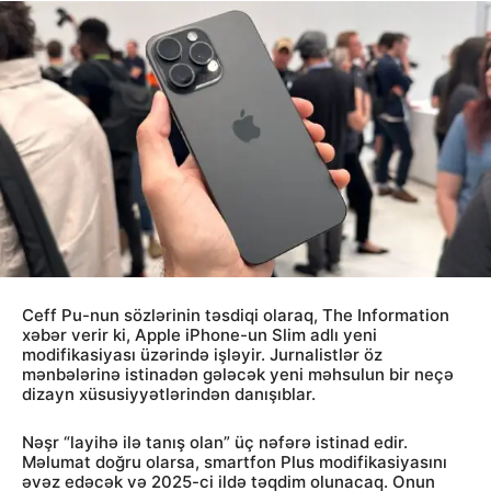
Ceff Pu-nun sözlərinin təsdiqi olaraq, The Information
xəbər verir ki, Apple iPhone-un Slim adlı yeni
modifikasiyası üzərində işləyir. Jurnalistlər öz
mənbələrinə istinadən gələcək yeni məhsulun bir neçə
dizayn xüsusiyyətlərindən danışıblar.
Nəşr “layihə ilə tanış olan” üç nəfərə istinad edir.
Məlumat doğru olarsa, smartfon Plus modifikasiyasını
əvəz edəcək və 2025-ci ildə təqdim olunacaq. Onun