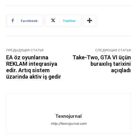
Facebook
Twitter
ПРЕДЫДУЩАЯ СТАТЬЯ
СЛЕДУЮЩАЯ СТАТЬЯ
EA öz oyunlarına
Take-Two, GTA VI üçün
REKLAM inteqrasiya
buraxılış tarixini
edir. Artıq sistem
açıqladı
üzərində aktiv iş gedir
Texnojurnal
http://texnojurnal.com