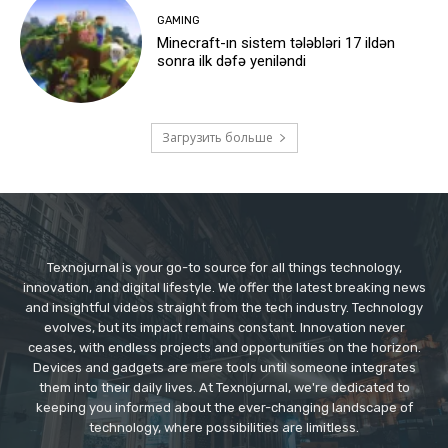
GAMING
Minecraft-ın sistem tələbləri 17 ildən
sonra ilk dəfə yeniləndi
Загрузить больше
Texnojurnal is your go-to source for all things technology,
innovation, and digital lifestyle. We offer the latest breaking news
and insightful videos straight from the tech industry. Technology
evolves, but its impact remains constant. Innovation never
ceases, with endless projects and opportunities on the horizon.
Devices and gadgets are mere tools until someone integrates
them into their daily lives. At Texnojurnal, we're dedicated to
keeping you informed about the ever-changing landscape of
technology, where possibilities are limitless.