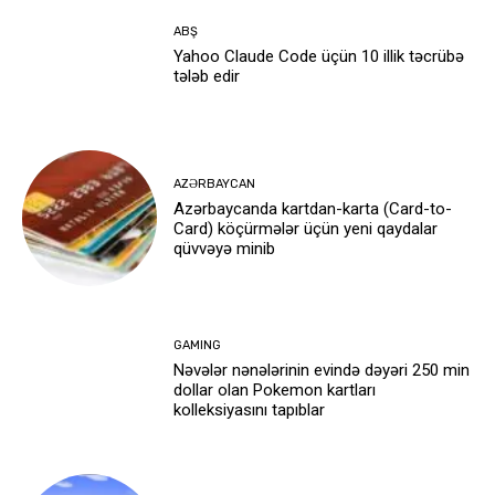
ABŞ
Yahoo Claude Code üçün 10 illik təcrübə
tələb edir
AZƏRBAYCAN
Azərbaycanda kartdan-karta (Card-to-
Card) köçürmələr üçün yeni qaydalar
qüvvəyə minib
GAMING
Nəvələr nənələrinin evində dəyəri 250 min
dollar olan Pokemon kartları
kolleksiyasını tapıblar