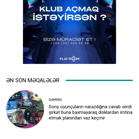
ƏN SON MƏQALƏLƏR
GAMING
Sony oyunçuların narazılığına cavab verdi:
şirkət buna baxmayaraq disklərdən imtina
etmək planından vaz keçmir