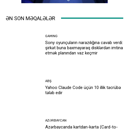
ƏN SON MƏQALƏLƏR
GAMING
Sony oyunçuların narazılığına cavab verdi:
şirkət buna baxmayaraq disklərdən imtina
etmək planından vaz keçmir
ABŞ
Yahoo Claude Code üçün 10 illik təcrübə
tələb edir
AZƏRBAYCAN
Azərbaycanda kartdan-karta (Card-to-