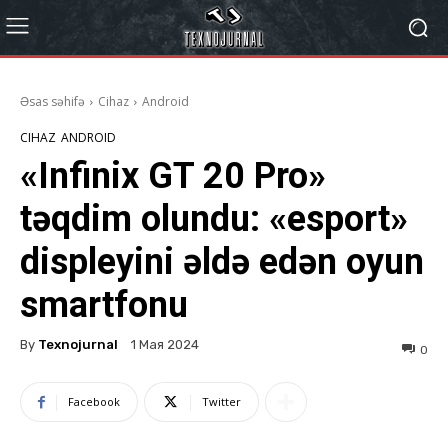
Əsas səhifə
Cihaz
Android
CIHAZ
ANDROID
«Infinix GT 20 Pro»
təqdim olundu: «esport»
displeyini əldə edən oyun
smartfonu
By
Texnojurnal
1 Мая 2024
0
Facebook
Twitter