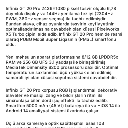
Infinix GT 20 Pro 2436×1080 piksel təsvir ölçülü 6,78
düymlük displey və 144Hz yeniləmə tezliyi (2304Hz
PWM, 360Hz sensor seçmə) ilə təchiz edilmişdir.
Bundan əlavə, cihaz oyunlarda təsvirin keyfiyyətinin
optimallaşdırılmasına cavabdeh olan xüsusi Pixelworks
X5 Turbo çipini əldə edib. Infinix GT 20 Pro həm də rəsmi
olaraq PUBG Mobil Super Liqasının (PMSL) smartfonu
oldu.
Yeni məhsulun aparat platformasına 8/12 GB LPDDR5x
RAM və 256 GB UFS 3.1 yaddaşı ilə birləşdirilmiş
MediaTek Dimensity 8200 prosessoru daxildir. Optimal
temperaturun saxlanması üçün yüksək elan edilmiş
səmərəliliyi olan xüsusi soyutma sistemi cavabdehdir.
Infinix GT 20 Pro korpusu RGB işıqlandırmalı dekorativ
əlavələr və musiqi, zəng və bildirişlərin ritmi ilə
sinxronlaşa bilən dörd işıq effekti ilə təchiz edilib.
Smartfon 5000 mAh (45 Vt) batareya ilə və HiOS 14 ilə
Android 14 əməliyyat sistemi üzərində çalışır.
Üçlü arxa kameraya optik sabitləşməli əsas 108