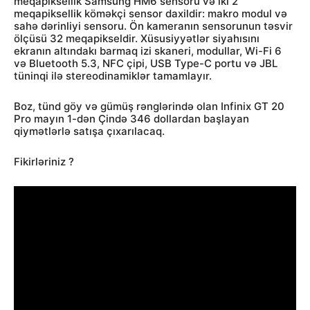
meqapiksellik Samsung HM6 sensoru və iki 2
meqapiksellik köməkçi sensor daxildir: makro modul və
sahə dərinliyi sensoru. Ön kameranın sensorunun təsvir
ölçüsü 32 meqapikseldir. Xüsusiyyətlər siyahısını
ekranın altındakı barmaq izi skaneri, modullar, Wi-Fi 6
və Bluetooth 5.3, NFC çipi, USB Type-C portu və JBL
tüninqi ilə stereodinamiklər tamamlayır.
Boz, tünd göy və gümüş rənglərində olan Infinix GT 20
Pro mayın 1-dən Çində 346 dollardan başlayan
qiymətlərlə satışa çıxarılacaq.
Fikirləriniz ?