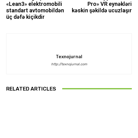
«Lean3» elektromobili
Pro» VR eynəkləri
standart avtomobildən
kəskin şəkildə ucuzlaşır
üç dəfə kiçikdir
Texnojurnal
http://texnojurnal.com
RELATED ARTICLES