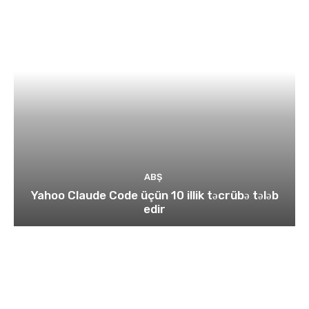
ABŞ
Yahoo Claude Code üçün 10 illik təcrübə tələb
edir