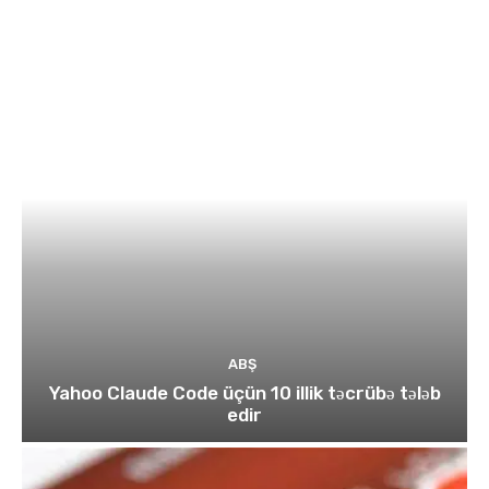
ABŞ
Yahoo Claude Code üçün 10 illik təcrübə tələb
edir