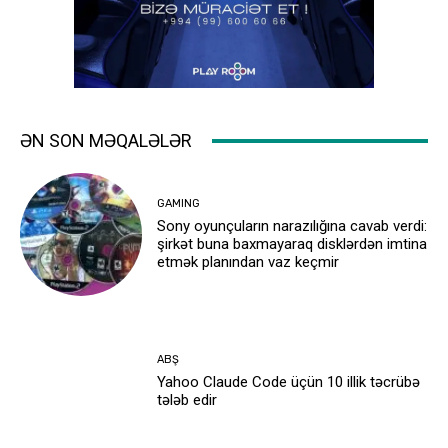
ƏN SON MƏQALƏLƏR
GAMING
Sony oyunçuların narazılığına cavab verdi:
şirkət buna baxmayaraq disklərdən imtina
etmək planından vaz keçmir
ABŞ
Yahoo Claude Code üçün 10 illik təcrübə
tələb edir