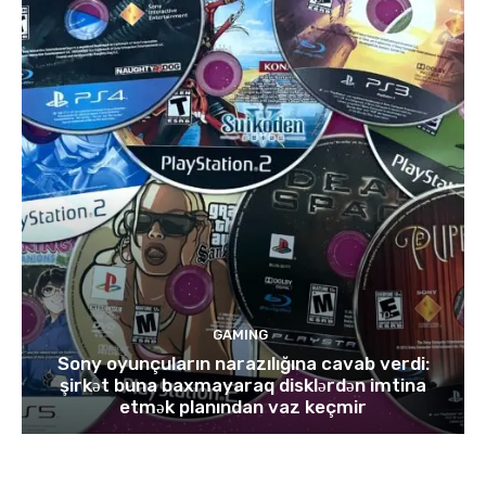
GAMING
Sony oyunçuların narazılığına cavab verdi:
şirkət buna baxmayaraq disklərdən imtina
etmək planından vaz keçmir