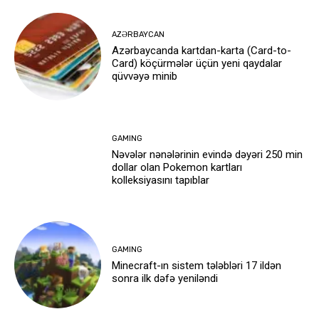
AZƏRBAYCAN
Azərbaycanda kartdan-karta (Card-to-
Card) köçürmələr üçün yeni qaydalar
qüvvəyə minib
GAMING
Nəvələr nənələrinin evində dəyəri 250 min
dollar olan Pokemon kartları
kolleksiyasını tapıblar
GAMING
Minecraft-ın sistem tələbləri 17 ildən
sonra ilk dəfə yeniləndi