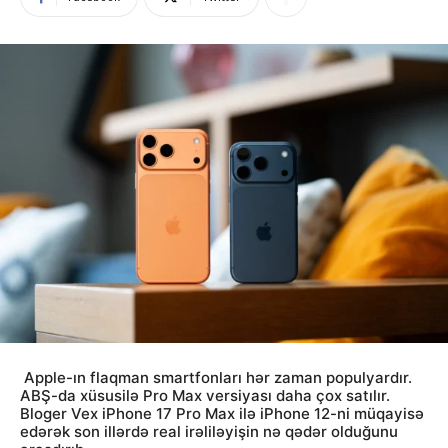
Apple-ın flaqman smartfonları hər zaman populyardır.
ABŞ-da xüsusilə Pro Max versiyası daha çox satılır.
Bloger Vex iPhone 17 Pro Max ilə iPhone 12-ni müqayisə
edərək son illərdə real irəliləyişin nə qədər olduğunu