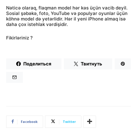
Nəticə olaraq, flaqman model hər kəs üçün vacib deyil.
Sosial şəbəkə, foto, YouTube və populyar oyunlar üçün
köhnə model də yetərlidir. Hər il yeni iPhone almaq isə
daha çox istehlak vərdişidir.
Fikirləriniz ?
Поделиться
Твитнуть
Facebook
Twitter