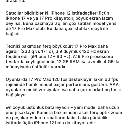
araşdırıb.
Satıcılar bildiriblər ki, iPhone 12 istifadəçiləri üçün
iPhone 17 və ya 17 Pro kifayətdir, böyük ekran lazım
deyilsə. Buna baxmayaraq, ən çox satılan model yenə
də 17 Pro Max olub. Bu daha çox istehlak meyli ilə
bağlıdır.
Texniki baxımdan fərq böyükdür: 17 Pro Max daha
ağırdır (230 q vs 171 q), 6,9 düymlük 120 Hz ekran
təqdim edir (iPhone 12 – 60 Hz). A19 Pro prosessoru
testlərdə xeyli güclüdür, 12 GB RAM isə əvvəlki 4 GB-la
müqayisədə üstünlük yaradır.
Oyunlarda 17 Pro Max 120 fps dəstəkləyir, lakin 60 fps
rejimində hər iki model oxşar performans göstərir. AAA
oyunların mobil versiyaları isə daha çox marketinq təsiri
bağışlayır.
Ən böyük üstünlük batareyadır – yeni model daha uzun
enerji saxlayır. Kamera baxımından əsas fərq optik zoom
və peşəkar video formatlarındadır. Lakin gündəlik
istifadə üçün iPhone 12 hələ də kifayət edir.