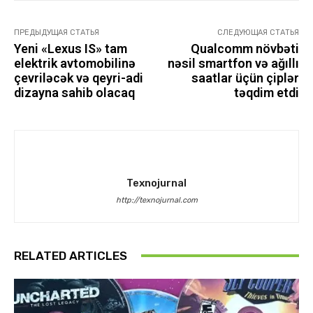
ПРЕДЫДУЩАЯ СТАТЬЯ
СЛЕДУЮЩАЯ СТАТЬЯ
Yeni «Lexus IS» tam
Qualcomm növbəti
elektrik avtomobilinə
nəsil smartfon və ağıllı
çevriləcək və qeyri-adi
saatlar üçün çiplər
dizayna sahib olacaq
təqdim etdi
Texnojurnal
http://texnojurnal.com
RELATED ARTICLES