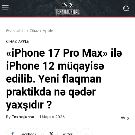
Əsas səhifə
Cihaz
Apple
CIHAZ
APPLE
«iPhone 17 Pro Max» ilə
iPhone 12 müqayisə
edilib. Yeni flaqman
praktikda nə qədər
yaxşıdır ?
By
Texnojurnal
1 Марта 2026
0
Facebook
Twitter