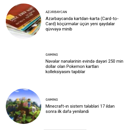
AZƏRBAYCAN
Azərbaycanda kartdan-karta (Card-to-
Card) köçürmələr üçün yeni qaydalar
qüvvəyə minib
GAMING
Nəvələr nənələrinin evində dəyəri 250 min
dollar olan Pokemon kartları
kolleksiyasını tapıblar
GAMING
Minecraft-ın sistem tələbləri 17 ildən
sonra ilk dəfə yeniləndi