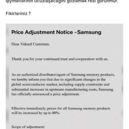
qiymətlərinin ucuzlaşacağını gözləmək real görünmür.
Fikirləriniz ?