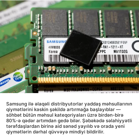
Samsung ilə əlaqəli distribyutorlar yaddaş məhsullarının
qiymətlərini kəskin şəkildə artırmağa başlayıblar —
söhbət bütün məhsul kateqoriyaları üzrə birdən-birə
80%-ə qədər artımdan gedə bilər. Şəbəkədə səlahiyyətli
tərəfdaşlardan birinə aid sənəd yayılıb və orada yeni
qiymətlərin dərhal qüvvəyə mindiyi bildirilir.