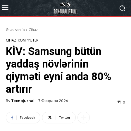
Əsas səhifə
Cihaz
CIHAZ
KOMPYUTER
KİV: Samsung bütün
yaddaş növlərinin
qiyməti eyni anda 80%
artırır
By
Texnojurnal
7 Февраля 2026
0
Facebook
Twitter