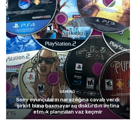
GAMING
Sony oyunçuların narazılığına cavab verdi:
şirkət buna baxmayaraq disklərdən imtina
etmək planından vaz keçmir