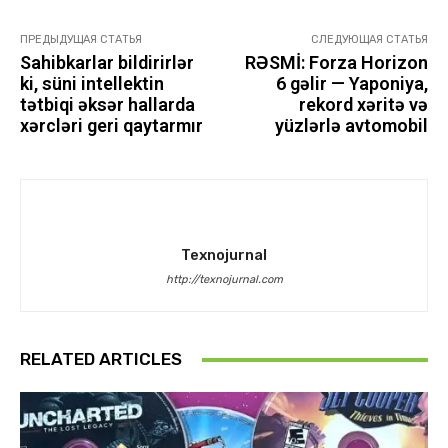
ПРЕДЫДУЩАЯ СТАТЬЯ
СЛЕДУЮЩАЯ СТАТЬЯ
Sahibkarlar bildirirlər
RƏSMİ: Forza Horizon
ki, süni intellektin
6 gəlir — Yaponiya,
tətbiqi əksər hallarda
rekord xəritə və
xərcləri geri qaytarmır
yüzlərlə avtomobil
Texnojurnal
http://texnojurnal.com
RELATED ARTICLES