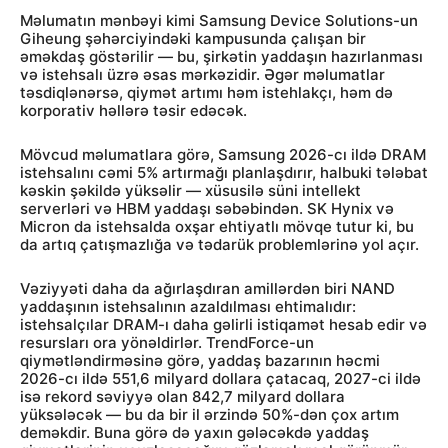
Məlumatın mənbəyi kimi Samsung Device Solutions-un
Giheung şəhərciyindəki kampusunda çalışan bir
əməkdaş göstərilir — bu, şirkətin yaddaşın hazırlanması
və istehsalı üzrə əsas mərkəzidir. Əgər məlumatlar
təsdiqlənərsə, qiymət artımı həm istehlakçı, həm də
korporativ həllərə təsir edəcək.
Mövcud məlumatlara görə, Samsung 2026-cı ildə DRAM
istehsalını cəmi 5% artırmağı planlaşdırır, halbuki tələbat
kəskin şəkildə yüksəlir — xüsusilə süni intellekt
serverləri və HBM yaddaşı səbəbindən. SK Hynix və
Micron da istehsalda oxşar ehtiyatlı mövqe tutur ki, bu
da artıq çatışmazlığa və tədarük problemlərinə yol açır.
Vəziyyəti daha da ağırlaşdıran amillərdən biri NAND
yaddaşının istehsalının azaldılması ehtimalıdır:
istehsalçılar DRAM-ı daha gəlirli istiqamət hesab edir və
resursları ora yönəldirlər. TrendForce-un
qiymətləndirməsinə görə, yaddaş bazarının həcmi
2026-cı ildə 551,6 milyard dollara çatacaq, 2027-ci ildə
isə rekord səviyyə olan 842,7 milyard dollara
yüksələcək — bu da bir il ərzində 50%-dən çox artım
deməkdir. Buna görə də yaxın gələcəkdə yaddaş