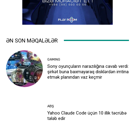
ƏN SON MƏQALƏLƏR
GAMING
Sony oyunçuların narazılığına cavab verdi:
şirkət buna baxmayaraq disklərdən imtina
etmək planından vaz keçmir
ABŞ
Yahoo Claude Code üçün 10 illik təcrübə
tələb edir