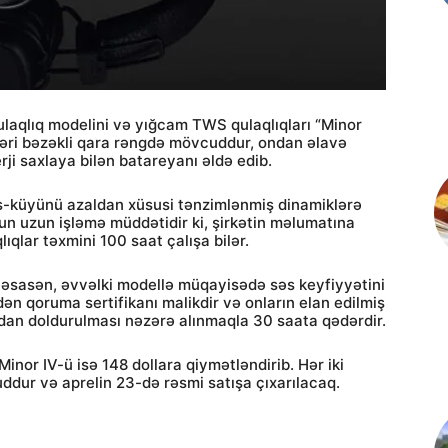
qulaqlıq modelini və yığcam TWS qulaqlıqları “Minor
 dəri bəzəkli qara rəngdə mövcuddur, ondan əlavə
ji saxlaya bilən batareyanı əldə edib.
əs-küyünü azaldan xüsusi tənzimlənmiş dinamiklərə
un uzun işləmə müddətidir ki, şirkətin məlumatına
qlar təxmini 100 saat çalışa bilər.
əsasən, əvvəlki modellə müqayisədə səs keyfiyyətini
dən qoruma sertifikanı malikdir və onların elan edilmiş
dan doldurulması nəzərə alınmaqla 30 saata qədərdir.
Minor IV-ü isə 148 dollara qiymətləndirib. Hər iki
ur və aprelin 23-də rəsmi satışa çıxarılacaq.