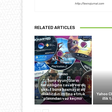
http://texnojurnal.com
RELATED ARTICLES
GAMING
Sony oyunçuların
narazılığına cavab verdi:
şirkət buna baxmayaraq
disklərdən imtina etmək
Yahoo C
planından vaz keçmir
illik 