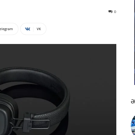
0
elegram
VK
Ə