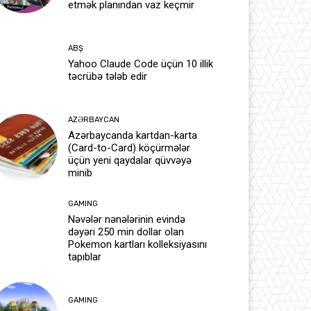
etmək planından vaz keçmir
ABŞ
Yahoo Claude Code üçün 10 illik
təcrübə tələb edir
AZƏRBAYCAN
Azərbaycanda kartdan-karta
(Card-to-Card) köçürmələr
üçün yeni qaydalar qüvvəyə
minib
GAMING
Nəvələr nənələrinin evində
dəyəri 250 min dollar olan
Pokemon kartları kolleksiyasını
tapıblar
GAMING