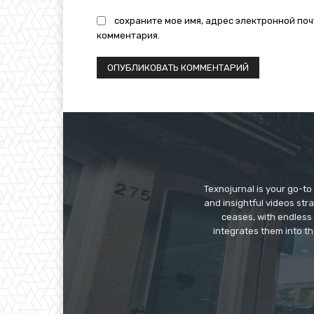
сохраните мое имя, адрес электронной поч
комментария.
Texnojurnal is your go-to 
and insightful videos str
ceases, with endless
integrates them into th