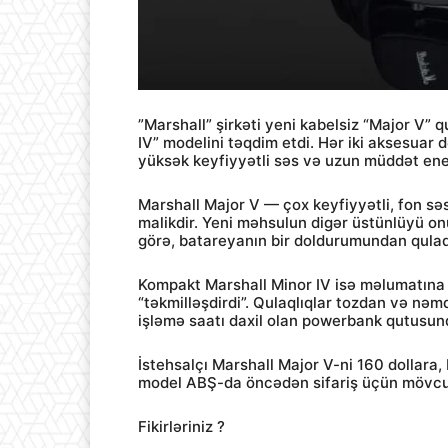
”Marshall” şirkəti yeni kabelsiz “Major V” 
IV” modelini təqdim etdi. Hər iki aksesuar
yüksək keyfiyyətli səs və uzun müddət ener
Marshall Major V — çox keyfiyyətli, fon s
malikdir. Yeni məhsulun digər üstünlüyü on
görə, batareyanın bir doldurumundan qulaqlı
Kompakt Marshall Minor IV isə məlumatına 
“təkmilləşdirdi”. Qulaqlıqlar tozdan və nəm
işləmə saatı daxil olan powerbank qutusun
İstehsalçı Marshall Major V-ni 160 dollara, 
model ABŞ-da öncədən sifariş üçün mövcudd
Fikirləriniz ?