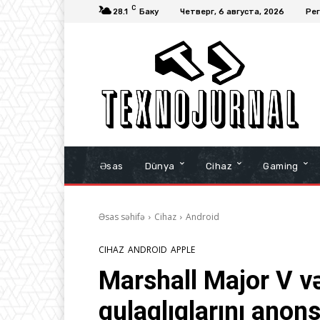
C
28.1
Баку
Четверг, 6 августа, 2026
Рег
Əsas
Dünya
Cihaz
Gaming
Əsas səhifə
Cihaz
Android
CIHAZ
ANDROID
APPLE
Marshall Major V və
qulaqlıqlarını anons