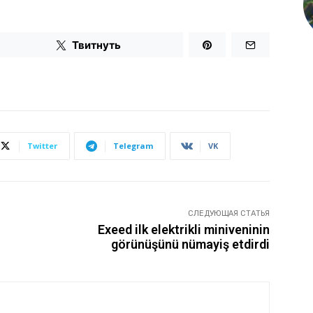
Твитнуть
Twitter
Telegram
VK
СЛЕДУЮЩАЯ СТАТЬЯ
Exeed ilk elektrikli miniveninin
görünüşünü nümayiş etdirdi