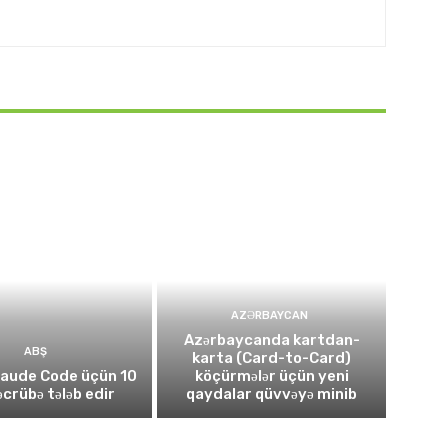
AZƏRBAYCAN
Azərbaycanda kartdan-
ABŞ
karta (Card-to-Card)
laude Code üçün 10
köçürmələr üçün yeni
təcrübə tələb edir
qaydalar qüvvəyə minib