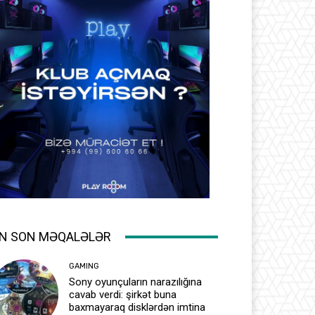
N SON MƏQALƏLƏR
GAMING
Sony oyunçuların narazılığına
cavab verdi: şirkət buna
baxmayaraq disklərdən imtina