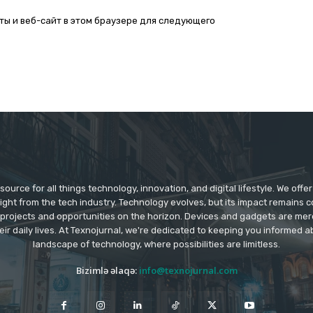
ты и веб-сайт в этом браузере для следующего
source for all things technology, innovation, and digital lifestyle. We off
aight from the tech industry. Technology evolves, but its impact remains 
 projects and opportunities on the horizon. Devices and gadgets are mer
eir daily lives. At Texnojurnal, we're dedicated to keeping you informed
landscape of technology, where possibilities are limitless.
Bizimlə əlaqə:
info@texnojurnal.com