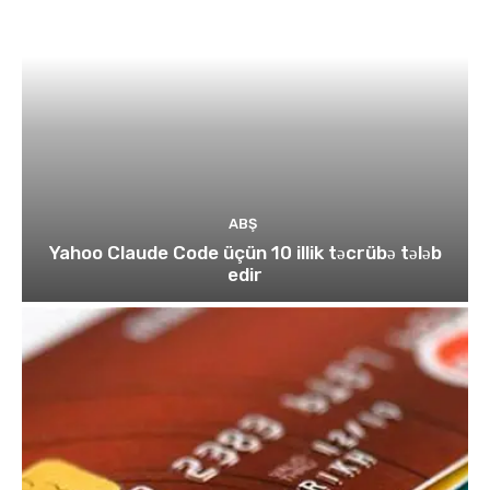
ABŞ
Yahoo Claude Code üçün 10 illik təcrübə tələb
edir