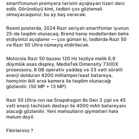
smartfonunun premyera tarixini açıqlayan tizeri dərc
edib. Göründüyü kimi, tədbiri çox gözləməli
olmayacaqsınız: bu ay baş verəcək.
Rəsmi posterdə, 2024 Razr seriyalı smartfonlar iyunun
25-də təqdim olunacaq. Brend hansı modellərdən bəhs
etdiyimizi açıqlamır — çox güman ki, tədbirdə Razr 50
və Razr 50 Ultra nümayiş etdiriləcək.
Motorola Razr 50 bazası 120 Hz tezliyə malik 6,9
düymlük əsas displey, MediaTek Dimensity 7300X
prosessoru, 8 GB operativ yaddaş və 33 vatt sürətli
enerji dolduran 4200 milliamper/saat batareya,
həmçinin ikili arxa kamera ilə təqdim olunacağı
gözlənilir. (50 MP + 13 MP).
Razr 50 Ultra-nın isə Snapdragon 8s Gen 3 çipi və 45
vatt enerji təchizatı dəstəyi ilə 4000 mAh batareyanı
alacağı gözlənilir. Yeni məhsulların qiymətləri hələ
məlum deyil.
Fikirləriniz ?