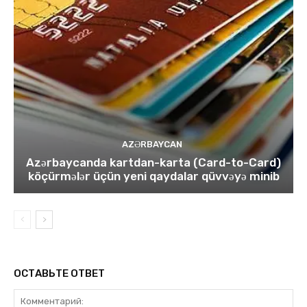
AZƏRBAYCAN
Azərbaycanda kartdan-karta (Card-to-Card)
köçürmələr üçün yeni qaydalar qüvvəyə minib
ОСТАВЬТЕ ОТВЕТ