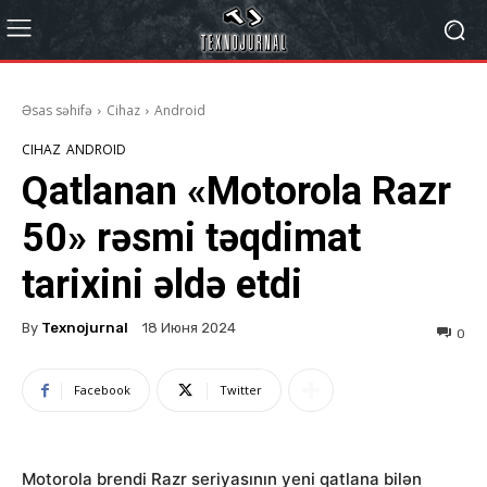
Əsas səhifə
Cihaz
Android
CIHAZ
ANDROID
Qatlanan «Motorola Razr
50» rəsmi təqdimat
tarixini əldə etdi
By
Texnojurnal
18 Июня 2024
0
Facebook
Twitter
Motorola brendi Razr seriyasının yeni qatlana bilən