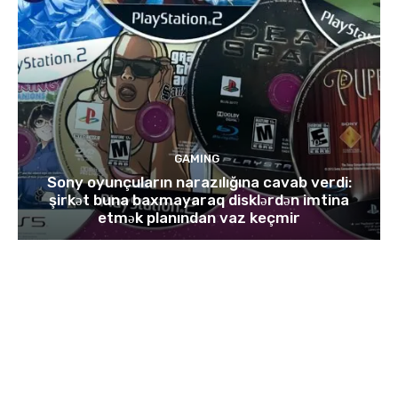
GAMING
Sony oyunçuların narazılığına cavab verdi:
şirkət buna baxmayaraq disklərdən imtina
etmək planından vaz keçmir