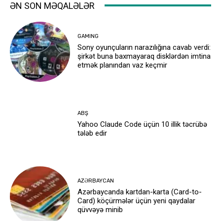
ƏN SON MƏQALƏLƏR
GAMING
Sony oyunçuların narazılığına cavab verdi:
şirkət buna baxmayaraq disklərdən imtina
etmək planından vaz keçmir
ABŞ
Yahoo Claude Code üçün 10 illik təcrübə
tələb edir
AZƏRBAYCAN
Azərbaycanda kartdan-karta (Card-to-
Card) köçürmələr üçün yeni qaydalar
qüvvəyə minib