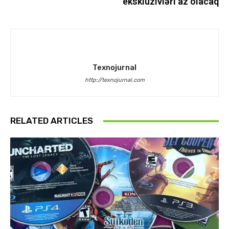
eksklüzivləri az olacaq
Texnojurnal
http://texnojurnal.com
RELATED ARTICLES