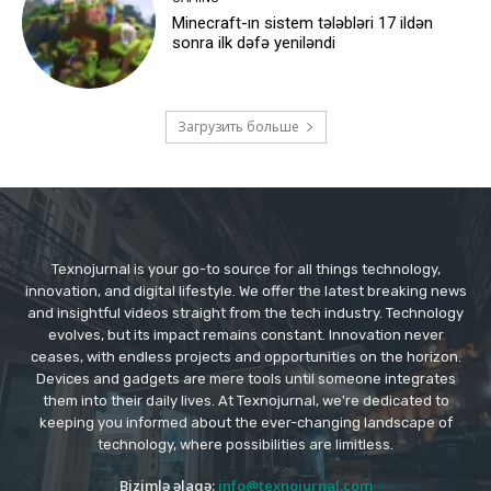
Minecraft-ın sistem tələbləri 17 ildən
sonra ilk dəfə yeniləndi
Загрузить больше
Texnojurnal is your go-to source for all things technology,
innovation, and digital lifestyle. We offer the latest breaking news
and insightful videos straight from the tech industry. Technology
evolves, but its impact remains constant. Innovation never
ceases, with endless projects and opportunities on the horizon.
Devices and gadgets are mere tools until someone integrates
them into their daily lives. At Texnojurnal, we're dedicated to
keeping you informed about the ever-changing landscape of
technology, where possibilities are limitless.
Bizimlə əlaqə:
info@texnojurnal.com