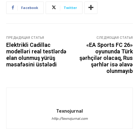
Facebook
Twitter
ПРЕДЫДУЩАЯ СТАТЬЯ
СЛЕДУЮЩАЯ СТАТЬЯ
Elektrikli Cadillac
«EA Sports FC 26»
modelləri real testlərdə
oyununda Türk
elan olunmuş yürüş
şərhçilər olacaq, Rus
məsafəsini üstələdi
şərhlər isə əlavə
olunmayıb
Texnojurnal
http://texnojurnal.com