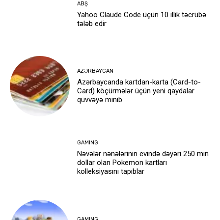
ABŞ
Yahoo Claude Code üçün 10 illik təcrübə
tələb edir
AZƏRBAYCAN
Azərbaycanda kartdan-karta (Card-to-
Card) köçürmələr üçün yeni qaydalar
qüvvəyə minib
GAMING
Nəvələr nənələrinin evində dəyəri 250 min
dollar olan Pokemon kartları
kolleksiyasını tapıblar
GAMING