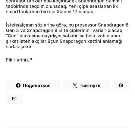
sentyabr tarixlərində keçiriləcək Snapdragon Summit
tədbirində təqdim olunacaq. Yeni çipə əsaslanan ilk
smartfonlardan biri isə Xiaomi 17 olacaq.
İstehsalçının sözlərinə görə, bu prosessor Snapdragon 8
Gen 3 və Snapdragon 8 Elite çiplərinin “varisi” olacaq.
“Gen” əlavəsinə qayıdışın səbəbi isə belə izah olunur:
şirkət istehlakçılar üçün Snapdragon xəttini anlamağı
sadələşdirir.
Fikirləriniz ?
Поделиться
Твитнуть