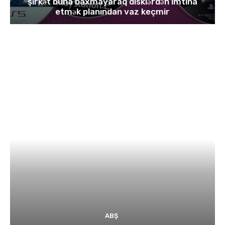
şirkət buna baxmayaraq disklərdən imtina
etmək planından vaz keçmir
ABŞ