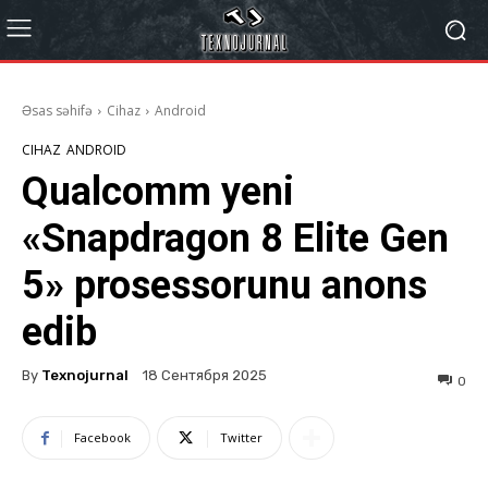
Əsas səhifə
Cihaz
Android
CIHAZ
ANDROID
Qualcomm yeni
«Snapdragon 8 Elite Gen
5» prosessorunu anons
edib
By
Texnojurnal
18 Сентября 2025
0
Facebook
Twitter