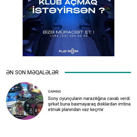
ƏN SON MƏQALƏLƏR
GAMING
Sony oyunçuların narazılığına cavab verdi:
şirkət buna baxmayaraq disklərdən imtina
etmək planından vaz keçmir