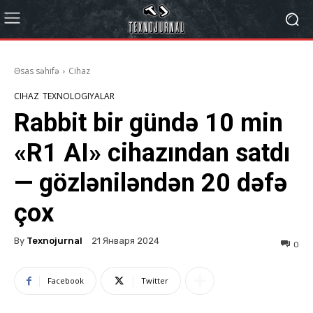
Əsas səhifə
Cihaz
CIHAZ
TEXNOLOGIYALAR
Rabbit bir gündə 10 min
«R1 AI» cihazından satdı
— gözləniləndən 20 dəfə
çox
By
Texnojurnal
21 Января 2024
0
Facebook
Twitter