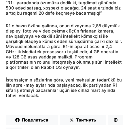
“R1-i yaradanda özümüzə dedik ki, təqdimat günündə
500 ədəd satsaq, xoşbəxt olacağıq. 24 saat ərzində biz
artıq bu rəqəmi 20 dəfə keçməyə bacarmışıq!”
R1 cihazın özünə gəlincə, onun dizaynına 2,88 düymlük
displey, foto və video çəkmək üçün fırlanan kamera,
naviqasiyaya və daxili süni intellekt köməkçisi ilə
qarşılıqlı əlaqəyə kömək edən sürüşdürmə çarxı daxildir.
Mövcud məlumatlara görə, R1-in aparat əsasını 2,4
GHz-lik Mediatek prosessoru təşkil edir, 4 GB operativ
və 128 GB əsas yaddaşa malikdi. Proqram
platformasının rolunu inteqrasiya olunmuş süni intellekt
alqoritmləri olan Rabbit OS oynayır.
İstehsalçının sözlərinə görə, yeni məhsulun tədarükü bu
ilin aprel-may aylarında başlayacaq. İlk partiyadan R1
sifariş etməyi bacaranlar üçün isə cihaz mart ayında
təhvil veriləcək.
Поделиться
Твитнуть