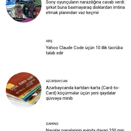
Sony oyunçuların narazılığına cavab verdi:
şirkət buna baxmayaraq disklərdən imtina
etmək planından vaz keçmir
ABŞ
Yahoo Claude Code üçün 10 illik təcrübə
tələb edir
AZƏRBAYCAN
Azərbaycanda kartdan-karta (Card-to-
Card) köçürmələr üçün yeni qaydalar
qüvvəyə minib
GAMING
Nəvələr nənələrinin evində dəyəri 250 min