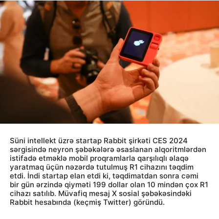
Süni intellekt üzrə startap Rabbit şirkəti CES 2024
sərgisində neyron şəbəkələrə əsaslanan alqoritmlərdən
istifadə etməklə mobil proqramlarla qarşılıqlı əlaqə
yaratmaq üçün nəzərdə tutulmuş R1 cihazını təqdim
etdi. İndi startap elan etdi ki, təqdimatdan sonra cəmi
bir gün ərzində qiyməti 199 dollar olan 10 mindən çox R1
cihazı satılıb. Müvafiq mesaj X sosial şəbəkəsindəki
Rabbit hesabında (keçmiş Twitter) göründü.