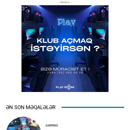
- Reklam -
ƏN SON MƏQALƏLƏR
GAMING