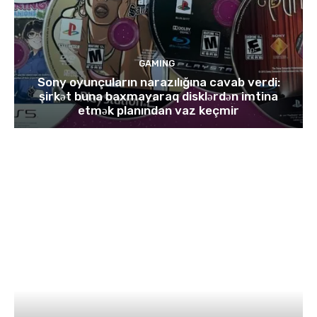
GAMING
Sony oyunçuların narazılığına cavab verdi:
şirkət buna baxmayaraq disklərdən imtina
etmək planından vaz keçmir