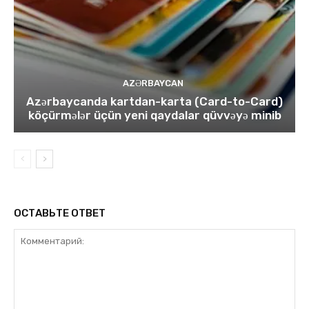
AZƏRBAYCAN
Azərbaycanda kartdan-karta (Card-to-Card)
köçürmələr üçün yeni qaydalar qüvvəyə minib
ОСТАВЬТЕ ОТВЕТ