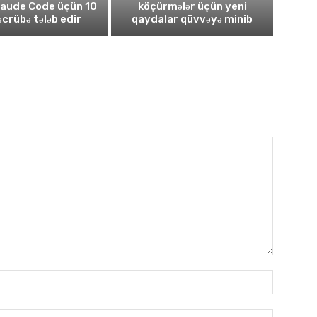
laude Code üçün 10
köçürmələr üçün yeni
təcrübə tələb edir
qaydalar qüvvəyə minib
Имя:*
Электро