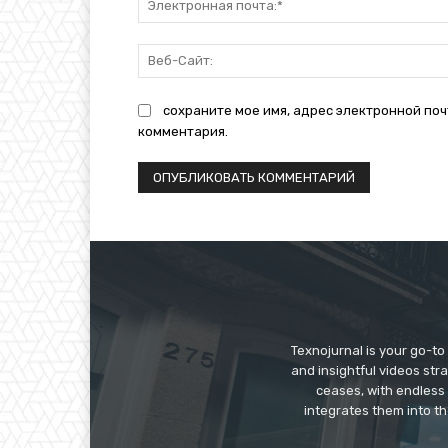
сохраните мое имя, адрес электронной поч
комментария.
Texnojurnal is your go-to 
and insightful videos str
ceases, with endless
integrates them into th