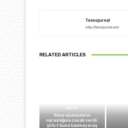
Texnojurnal
http://texnojurnal.com
RELATED ARTICLES
GAMING
Sony oyunçuların
narazılığına cavab verdi:
şirkət buna baxmayaraq