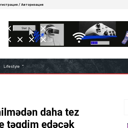
гистрация / Авторизация
Lifestyle
nilmədən daha tez
ne təqdim edəcək