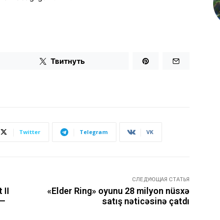
Твитнуть
Twitter
Telegram
VK
СЛЕДУЮЩАЯ СТАТЬЯ
 II
«Elder Ring» oyunu 28 milyon nüsxə
 —
satış nəticəsinə çatdı