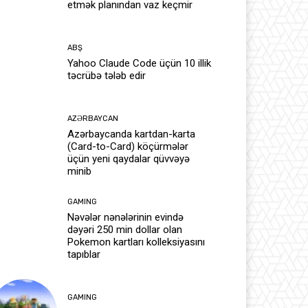
etmək planından vaz keçmir
ABŞ
Yahoo Claude Code üçün 10 illik
təcrübə tələb edir
AZƏRBAYCAN
Azərbaycanda kartdan-karta
(Card-to-Card) köçürmələr
üçün yeni qaydalar qüvvəyə
minib
GAMING
Nəvələr nənələrinin evində
dəyəri 250 min dollar olan
Pokemon kartları kolleksiyasını
tapıblar
GAMING