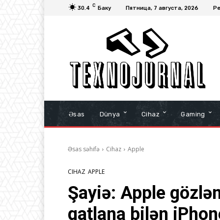
C
30.4
Баку
Пятница, 7 августа, 2026
Ре
Əsas
Dünya
Cihaz
Gaming
Əsas səhifə
Cihaz
Apple
CIHAZ
APPLE
Şayiə: Apple gözlə
qatlana bilən iPho