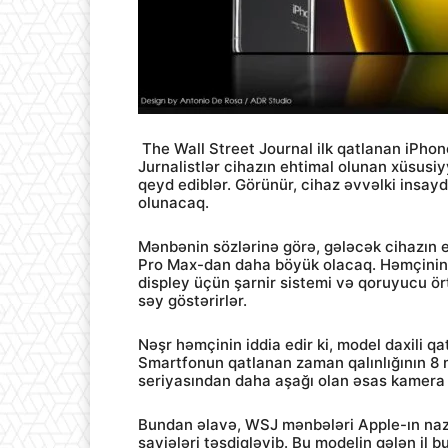
The Wall Street Journal ilk qatlanan iPhone-
Jurnalistlər cihazın ehtimal olunan xüsusi
qeyd ediblər. Görünür, cihaz əvvəlki insay
olunacaq.
Mənbənin sözlərinə görə, gələcək cihazın e
Pro Max-dan daha böyük olacaq. Həmçinin bil
displey üçün şarnir sistemi və qoruyucu ör
səy göstərirlər.
Nəşr həmçinin iddia edir ki, model daxili q
Smartfonun qatlanan zaman qalınlığının 8 m
seriyasından daha aşağı olan əsas kamera d
Bundan əlavə, WSJ mənbələri Apple-ın nazik
şayiələri təsdiqləyib. Bu modelin gələn il bu