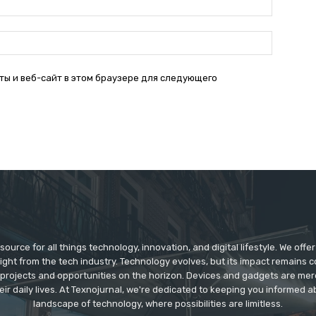
почта:*
Веб-
Сайт:
ты и веб-сайт в этом браузере для следующего
source for all things technology, innovation, and digital lifestyle. We off
aight from the tech industry. Technology evolves, but its impact remains 
 projects and opportunities on the horizon. Devices and gadgets are mer
eir daily lives. At Texnojurnal, we're dedicated to keeping you informed
landscape of technology, where possibilities are limitless.