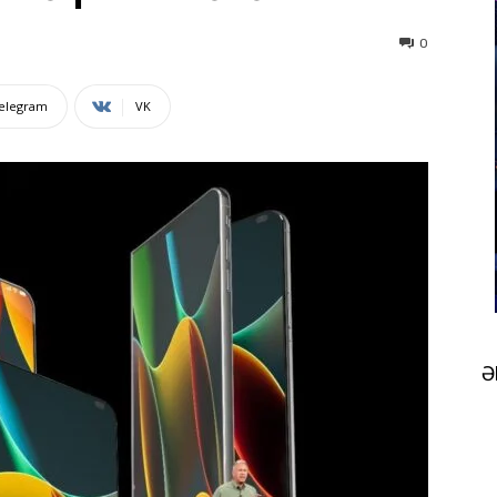
0
elegram
VK
Ə