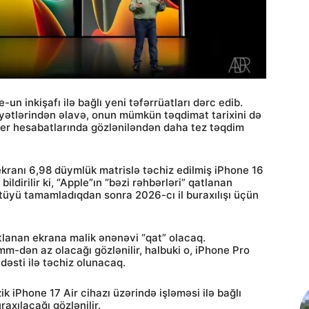
un inkişafı ilə bağlı yeni təfərrüatları dərc edib.
yyətlərindən əlavə, onun mümkün təqdimat tarixini də
der hesabatlarında gözləniləndən daha tez təqdim
kranı 6,98 düymlük matrislə təchiz edilmiş iPhone 16
dirilir ki, “Apple”ın “bəzi rəhbərləri” qatlanan
tüyü tamamladıqdan sonra 2026-cı il buraxılışı üçün
atlanan ekrana malik ənənəvi “qat” olacaq.
m-dən az olacağı gözlənilir, halbuki o, iPhone Pro
əsti ilə təchiz olunacaq.
 iPhone 17 Air cihazı üzərində işləməsi ilə bağlı
raxılacağı gözlənilir.