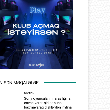
N SON MƏQALƏLƏR
GAMING
Sony oyunçuların narazılığına
cavab verdi: şirkət buna
baxmayaraq disklərdən imtina