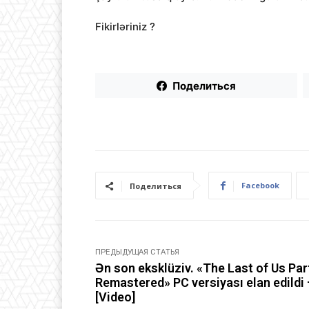
Fikirləriniz ?
Поделиться
Facebook
Поделиться
ПРЕДЫДУЩАЯ СТАТЬЯ
Ən son eksklüziv. «The Last of Us Part
Remastered» PC versiyası elan edildi
[Video]