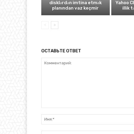
disklərdən imtina etmək
Yahoo C
planından vaz keçmir
illik 
ОСТАВЬТЕ ОТВЕТ
Комментарий: