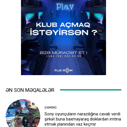
ƏN SON MƏQALƏLƏR
GAMING
Sony oyunçuların narazılığına cavab verdi:
şirkət buna baxmayaraq disklərdən imtina
etmək planından vaz keçmir