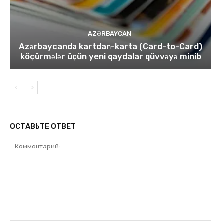
AZƏRBAYCAN
Azərbaycanda kartdan-karta (Card-to-Card)
köçürmələr üçün yeni qaydalar qüvvəyə minib
ОСТАВЬТЕ ОТВЕТ