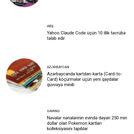
ABŞ
Yahoo Claude Code üçün 10 illik təcrübə
tələb edir
AZƏRBAYCAN
Azərbaycanda kartdan-karta (Card-to-
Card) köçürmələr üçün yeni qaydalar
qüvvəyə minib
GAMING
Nəvələr nənələrinin evində dəyəri 250 min
dollar olan Pokemon kartları
kolleksiyasını tapıblar