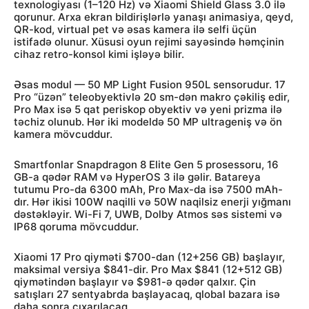
texnologiyası (1–120 Hz) və Xiaomi Shield Glass 3.0 ilə
qorunur. Arxa ekran bildirişlərlə yanaşı animasiya, qeyd,
QR-kod, virtual pet və əsas kamera ilə selfi üçün
istifadə olunur. Xüsusi oyun rejimi sayəsində həmçinin
cihaz retro-konsol kimi işləyə bilir.
Əsas modul — 50 MP Light Fusion 950L sensorudur. 17
Pro “üzən” teleobyektivlə 20 sm-dən makro çəkiliş edir,
Pro Max isə 5 qat periskop obyektiv və yeni prizma ilə
təchiz olunub. Hər iki modeldə 50 MP ultrageniş və ön
kamera mövcuddur.
Smartfonlar Snapdragon 8 Elite Gen 5 prosessoru, 16
GB-a qədər RAM və HyperOS 3 ilə gəlir. Batareya
tutumu Pro-da 6300 mAh, Pro Max-da isə 7500 mAh-
dır. Hər ikisi 100W naqilli və 50W naqilsiz enerji yığmanı
dəstəkləyir. Wi-Fi 7, UWB, Dolby Atmos səs sistemi və
IP68 qoruma mövcuddur.
Xiaomi 17 Pro qiyməti $700-dan (12+256 GB) başlayır,
maksimal versiya $841-dir. Pro Max $841 (12+512 GB)
qiymətindən başlayır və $981-ə qədər qalxır. Çin
satışları 27 sentyabrda başlayacaq, qlobal bazara isə
daha sonra çıxarılacaq.