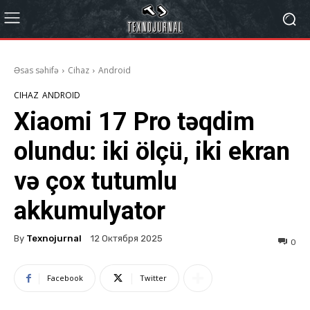
Əsas səhifə
Cihaz
Android
CIHAZ
ANDROID
Xiaomi 17 Pro təqdim
olundu: iki ölçü, iki ekran
və çox tutumlu
akkumulyator
By
Texnojurnal
12 Октября 2025
0
Facebook
Twitter