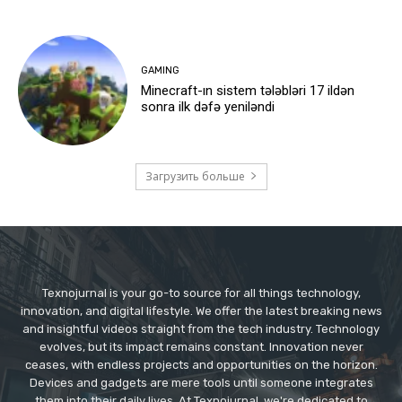
GAMING
Minecraft-ın sistem tələbləri 17 ildən
sonra ilk dəfə yeniləndi
Загрузить больше
Texnojurnal is your go-to source for all things technology,
innovation, and digital lifestyle. We offer the latest breaking news
and insightful videos straight from the tech industry. Technology
evolves, but its impact remains constant. Innovation never
ceases, with endless projects and opportunities on the horizon.
Devices and gadgets are mere tools until someone integrates
them into their daily lives. At Texnojurnal, we're dedicated to