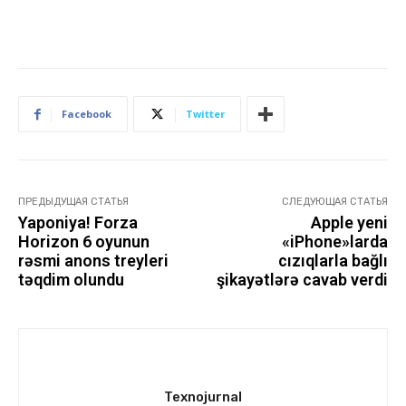
Facebook
Twitter
ПРЕДЫДУЩАЯ СТАТЬЯ
СЛЕДУЮЩАЯ СТАТЬЯ
Yaponiya! Forza
Apple yeni
Horizon 6 oyunun
«iPhone»larda
rəsmi anons treyleri
cızıqlarla bağlı
təqdim olundu
şikayətlərə cavab verdi
Texnojurnal