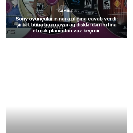
GAMING
Sony oyunçuların narazılığına cavab verdi:
şirkət buna baxmayaraq disklərdən imtina
etmək planından vaz keçmir