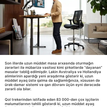
Son illərdə uzun müddət masa arxasında oturmağın
zərərləri ilə mübarizə vasitəsi kimi şirkətlərdə “dayanan”
masalar təbliğ edilmişdir. Lakin Avstraliya və Hollandiya
alimlərinin apardığı yeni araşdırma göstərir ki, uzun
müddət ayaq üstə qalma da sağlamlığınıza, xüsusən də
ürək-damar sistemi və qan dövranı üçün eyni dərəcədə
zərərli ola bilər.
Qol trekerindən istifadə edən 83 000-dən çox işçilərin
məlumatlarının təhlili göstərdi ki, uzun müddət ayaq