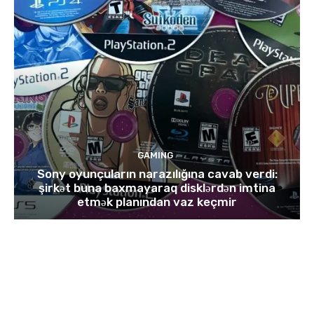
GAMING
Sony oyunçuların narazılığına cavab verdi:
şirkət buna baxmayaraq disklərdən imtina
etmək planından vaz keçmir