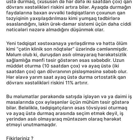
üstə durmaq, (xüsusən də hər dəfə iki saatdan çox) qan
dövranı xəstəlikləri riskini artıra bilər. Ayaqda durmağın
faydalarına baxan əvvəlki tədqiqatların çoxunun qan
təzyiqinin yaxşılaşdırılması kimi yumşaq tədbirlərə
əsaslandığını, lakin ürək-damar sistemi üçün daha ciddi
nəticələri nəzərə almadığını düşünmək olar.
Yeni tədqiqat xəstəxanaya yerləşdirmə və hətta ölüm
kimi “çətin klinik son nöqtələr” üzərində cəmlənmişdir.
Məlum olub ki, duruşdan asılı olmayaraq hərəkətsizlik
sağlamlığa mənfi təsir göstərən əsas səbəbdir. Uzun
müddət oturma (10 saatdan çox) və ayaq üstə (iki
saatdan çox) qan dövranının pisləşməsinə səbəb olur.
Hər əlavə yarım saat ayaq üstə durma ortostatik qan
dövranı xəstəlikləri riskini 11% artırır.
Bu məlumatlar pərakəndə satışda işləyən və ya daimi iş
masalarında çox əyləşənlər üçün mühüm təsir göstərə
bilər. Beləliklə, tədqiqatçıların əsas tövsiyəsi oturmaq
və ayaq üstə durmaq arasında seçim etmək deyil, iş
yerindən asılı olmayaraq müntəzəm olaraq hərəkət
etməyi unutmamaqdır.
Fikirləriniz ?