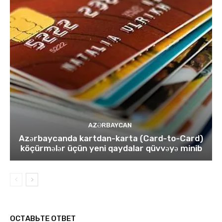
AZƏRBAYCAN
Azərbaycanda kartdan-karta (Card-to-Card)
köçürmələr üçün yeni qaydalar qüvvəyə minib
ОСТАВЬТЕ ОТВЕТ