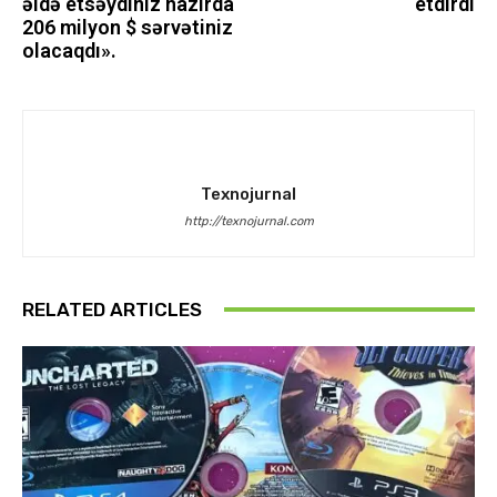
əldə etsəydiniz hazırda
etdirdi
206 milyon $ sərvətiniz
olacaqdı».
Texnojurnal
http://texnojurnal.com
RELATED ARTICLES