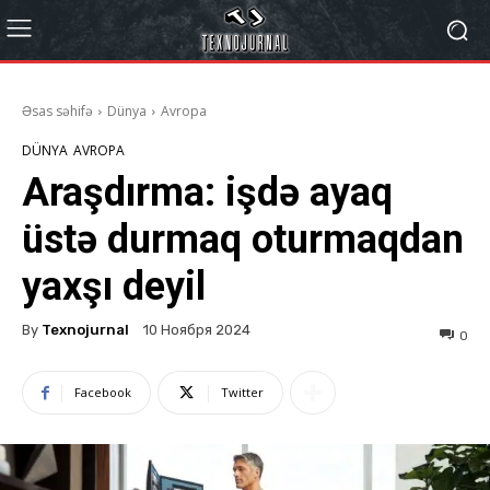
Əsas səhifə
Dünya
Avropa
DÜNYA
AVROPA
Araşdırma: işdə ayaq
üstə durmaq oturmaqdan
yaxşı deyil
By
Texnojurnal
10 Ноября 2024
0
Facebook
Twitter