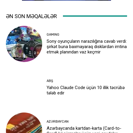
ƏN SON MƏQALƏLƏR
GAMING
Sony oyunçuların narazılığına cavab verdi:
şirkət buna baxmayaraq disklərdən imtina
etmək planından vaz keçmir
ABŞ
Yahoo Claude Code üçün 10 illik təcrübə
tələb edir
AZƏRBAYCAN
Azərbaycanda kartdan-karta (Card-to-