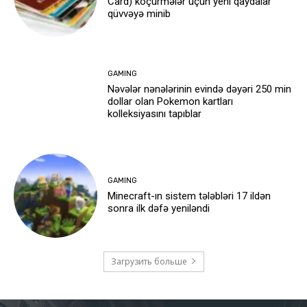
Card) köçürmələr üçün yeni qaydalar
qüvvəyə minib
GAMING
Nəvələr nənələrinin evində dəyəri 250 min
dollar olan Pokemon kartları
kolleksiyasını tapıblar
GAMING
Minecraft-ın sistem tələbləri 17 ildən
sonra ilk dəfə yeniləndi
Загрузить больше