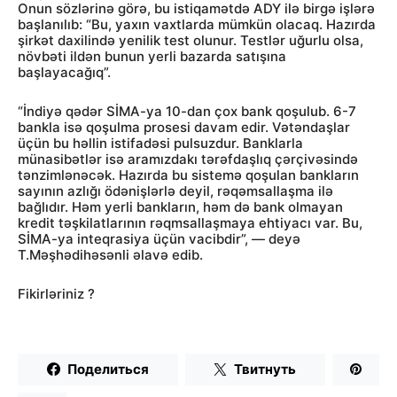
Onun sözlərinə görə, bu istiqamətdə ADY ilə birgə işlərə
başlanılıb: “Bu, yaxın vaxtlarda mümkün olacaq. Hazırda
şirkət daxilində yenilik test olunur. Testlər uğurlu olsa,
növbəti ildən bunun yerli bazarda satışına
başlayacağıq”.
“İndiyə qədər SİMA-ya 10-dan çox bank qoşulub. 6-7
bankla isə qoşulma prosesi davam edir. Vətəndaşlar
üçün bu həllin istifadəsi pulsuzdur. Banklarla
münasibətlər isə aramızdakı tərəfdaşlıq çərçivəsində
tənzimlənəcək. Hazırda bu sistemə qoşulan bankların
sayının azlığı ödənişlərlə deyil, rəqəmsallaşma ilə
bağlıdır. Həm yerli bankların, həm də bank olmayan
kredit təşkilatlarının rəqmsallaşmaya ehtiyacı var. Bu,
SİMA-ya inteqrasiya üçün vacibdir”, — deyə
T.Məşhədihəsənli əlavə edib.
Fikirləriniz ?
Поделиться
Твитнуть