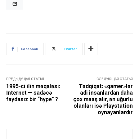
Facebook
Twitter
ПРЕДЫДУЩАЯ СТАТЬЯ
СЛЕДУЮЩАЯ СТАТЬЯ
1995-ci ilin məqaləsi:
Tədqiqat: «gamer»lər
İnternet — sadəcə
adi insanlardan daha
faydasız bir “hype” ?
çox maaş alır, ən uğurlu
olanları isə Playstation
oynayanlardır