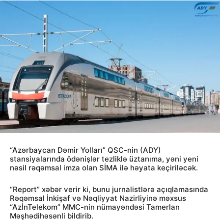
“Azərbaycan Dəmir Yolları” QSC-nin (ADY)
stansiyalarında ödənişlər tezliklə üztanıma, yəni yeni
nəsil rəqəmsal imza olan SİMA ilə həyata keçiriləcək.
“Report” xəbər verir ki, bunu jurnalistlərə açıqlamasında
Rəqəmsal İnkişaf və Nəqliyyat Nazirliyinə məxsus
“AzİnTelekom” MMC-nin nümayəndəsi Tamerlan
Məşhədihəsənli bildirib.