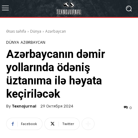
Əsas səhifə
Dünya
Azərbaycan
DÜNYA
AZƏRBAYCAN
Azərbaycanın dəmir
yollarında ödəniş
üztanıma ilə həyata
keçiriləcək
By
Texnojurnal
29 Октября 2024
0
Facebook
Twitter