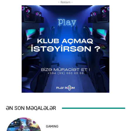
- Reklam -
ƏN SON MƏQALƏLƏR
GAMING