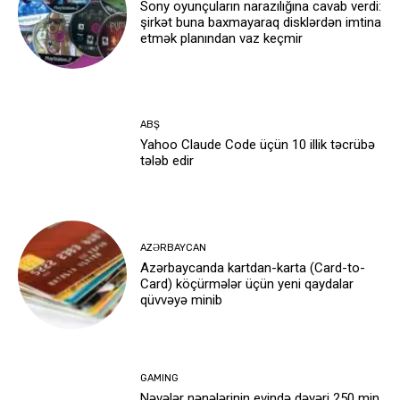
Sony oyunçuların narazılığına cavab verdi:
şirkət buna baxmayaraq disklərdən imtina
etmək planından vaz keçmir
ABŞ
Yahoo Claude Code üçün 10 illik təcrübə
tələb edir
AZƏRBAYCAN
Azərbaycanda kartdan-karta (Card-to-
Card) köçürmələr üçün yeni qaydalar
qüvvəyə minib
GAMING
Nəvələr nənələrinin evində dəyəri 250 min