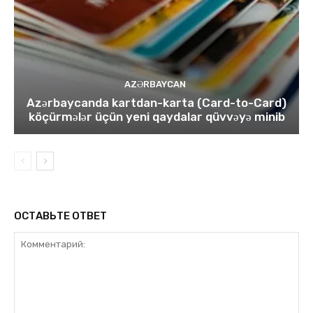
AZƏRBAYCAN
Azərbaycanda kartdan-karta (Card-to-Card)
köçürmələr üçün yeni qaydalar qüvvəyə minib
ОСТАВЬТЕ ОТВЕТ