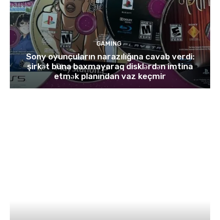
GAMING
Sony oyunçuların narazılığına cavab verdi:
şirkət buna baxmayaraq disklərdən imtina
etmək planından vaz keçmir