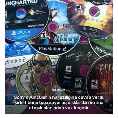
GAMING
Sony oyunçuların narazılığına cavab verdi:
şirkət buna baxmayaraq disklərdən imtina
etmək planından vaz keçmir