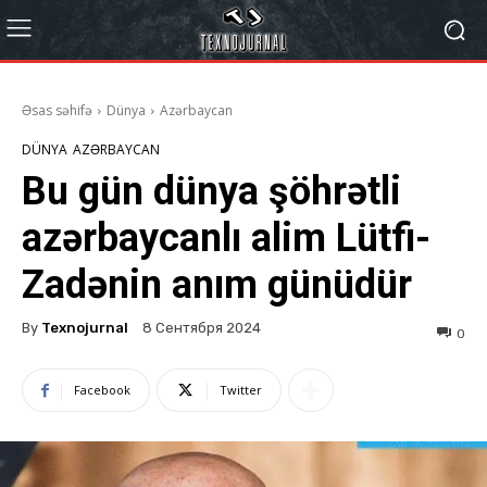
Əsas səhifə
Dünya
Azərbaycan
DÜNYA
AZƏRBAYCAN
Bu gün dünya şöhrətli
azərbaycanlı alim Lütfi-
Zadənin anım günüdür
By
Texnojurnal
8 Сентября 2024
0
Facebook
Twitter