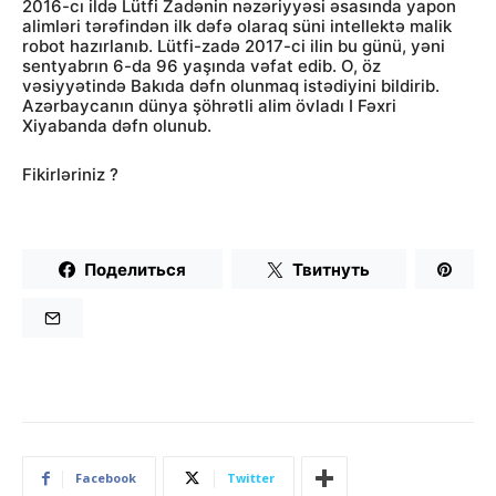
2016-cı ildə Lütfi Zadənin nəzəriyyəsi əsasında yapon
alimləri tərəfindən ilk dəfə olaraq süni intellektə malik
robot hazırlanıb. Lütfi-zadə 2017-ci ilin bu günü, yəni
sentyabrın 6-da 96 yaşında vəfat edib. O, öz
vəsiyyətində Bakıda dəfn olunmaq istədiyini bildirib.
Azərbaycanın dünya şöhrətli alim övladı I Fəxri
Xiyabanda dəfn olunub.
Fikirləriniz ?
Поделиться
Твитнуть
Facebook
Twitter