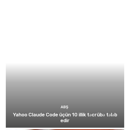
ABŞ
Yahoo Claude Code üçün 10 illik təcrübə tələb
edir