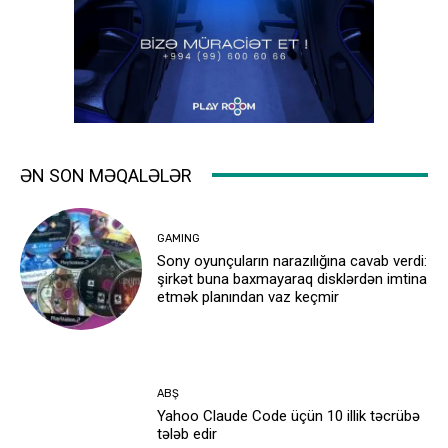
ƏN SON MƏQALƏLƏR
GAMING
Sony oyunçuların narazılığına cavab verdi:
şirkət buna baxmayaraq disklərdən imtina
etmək planından vaz keçmir
ABŞ
Yahoo Claude Code üçün 10 illik təcrübə
tələb edir