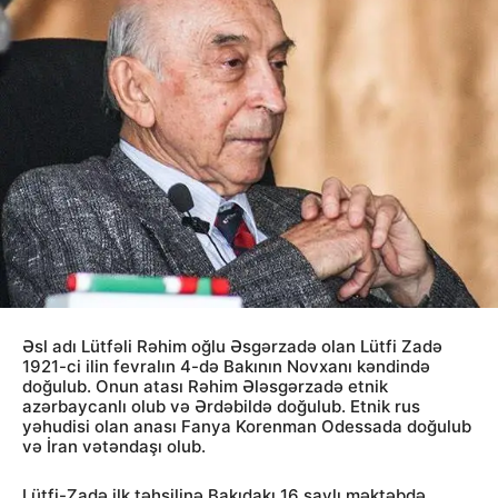
Əsl adı Lütfəli Rəhim oğlu Əsgərzadə olan Lütfi Zadə
1921-ci ilin fevralın 4-də Bakının Novxanı kəndində
doğulub. Onun atası Rəhim Ələsgərzadə etnik
azərbaycanlı olub və Ərdəbildə doğulub. Etnik rus
yəhudisi olan anası Fanya Korenman Odessada doğulub
və İran vətəndaşı olub.
Lütfi-Zadə ilk təhsilinə Bakıdakı 16 saylı məktəbdə