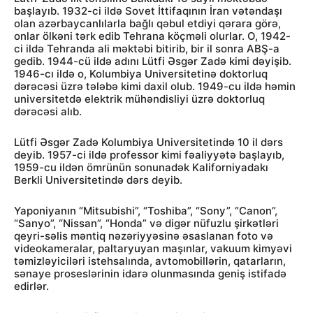
başlayıb. 1932-ci ildə Sovet İttifaqının İran vətəndaşı
olan azərbaycanlılarla bağlı qəbul etdiyi qərara görə,
onlar ölkəni tərk edib Tehrana köçməli olurlar. O, 1942-
ci ildə Tehranda ali məktəbi bitirib, bir il sonra ABŞ-a
gedib. 1944-cü ildə adını Lütfi Əsgər Zadə kimi dəyişib.
1946-cı ildə o, Kolumbiya Universitetinə doktorluq
dərəcəsi üzrə tələbə kimi daxil olub. 1949-cu ildə həmin
universitetdə elektrik mühəndisliyi üzrə doktorluq
dərəcəsi alıb.
Lütfi Əsgər Zadə Kolumbiya Universitetində 10 il dərs
deyib. 1957-ci ildə professor kimi fəaliyyətə başlayıb,
1959-cu ildən ömrünün sonunadək Kaliforniyadakı
Berkli Universitetində dərs deyib.
Yaponiyanın “Mitsubishi”, “Toshiba”, “Sony”, “Canon”,
“Sanyo”, “Nissan”, “Honda” və digər nüfuzlu şirkətləri
qeyri-səlis məntiq nəzəriyyəsinə əsaslanan foto və
videokameralar, paltaryuyan maşınlar, vakuum kimyəvi
təmizləyiciləri istehsalında, avtomobillərin, qatarların,
sənaye proseslərinin idarə olunmasında geniş istifadə
edirlər.