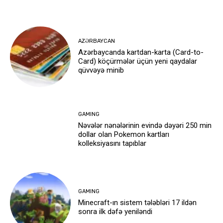
AZƏRBAYCAN
Azərbaycanda kartdan-karta (Card-to-
Card) köçürmələr üçün yeni qaydalar
qüvvəyə minib
GAMING
Nəvələr nənələrinin evində dəyəri 250 min
dollar olan Pokemon kartları
kolleksiyasını tapıblar
GAMING
Minecraft-ın sistem tələbləri 17 ildən
sonra ilk dəfə yeniləndi