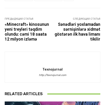
ПРЕДЫДУЩАЯ СТАТЬЯ
СЛЕДУЮЩАЯ СТАТЬЯ
«Minecraft» kinosunun
Sənədləri yoxlamadan
yeni treyleri təqdim
sərnişinlərə xidmət
olundu: cəmi 18 saata
göstərən ilk hava limanı
12 milyon izləmə
tikilir
Texnojurnal
http://texnojurnal.com
RELATED ARTICLES