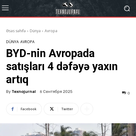
Əsas səhifə
Dünya
Avropa
DÜNYA
AVROPA
BYD-nin Avropada
satışları 4 dəfəyə yaxın
artıq
By
Texnojurnal
6 Сентября 2025
0
Facebook
Twitter