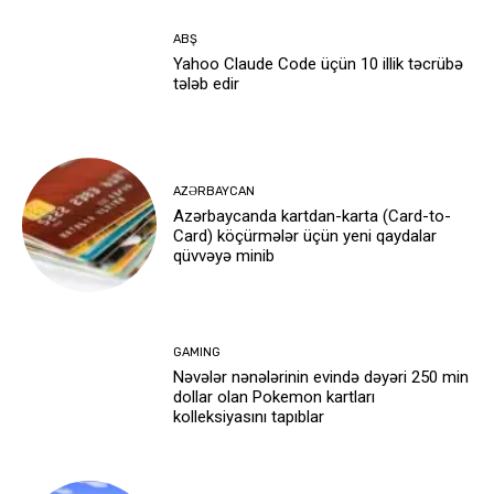
ABŞ
Yahoo Claude Code üçün 10 illik təcrübə
tələb edir
AZƏRBAYCAN
Azərbaycanda kartdan-karta (Card-to-
Card) köçürmələr üçün yeni qaydalar
qüvvəyə minib
GAMING
Nəvələr nənələrinin evində dəyəri 250 min
dollar olan Pokemon kartları
kolleksiyasını tapıblar