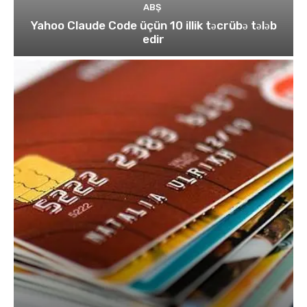
ABŞ
Yahoo Claude Code üçün 10 illik təcrübə tələb
edir