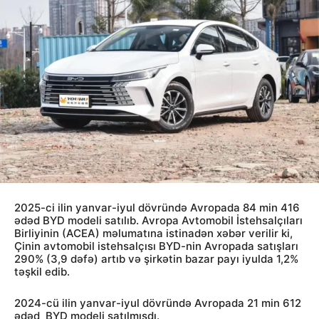
2025-ci ilin yanvar-iyul dövründə Avropada 84 min 416
ədəd BYD modeli satılıb. Avropa Avtomobil İstehsalçıları
Birliyinin (ACEA) məlumatına istinadən xəbər verilir ki,
Çinin avtomobil istehsalçısı BYD-nin Avropada satışları
290% (3,9 dəfə) artıb və şirkətin bazar payı iyulda 1,2%
təşkil edib.
2024-cü ilin yanvar-iyul dövründə Avropada 21 min 612
ədəd BYD modeli satılmışdı.