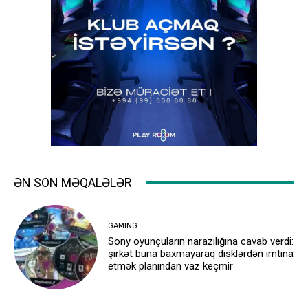
ƏN SON MƏQALƏLƏR
GAMING
Sony oyunçuların narazılığına cavab verdi:
şirkət buna baxmayaraq disklərdən imtina
etmək planından vaz keçmir