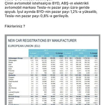
Çinin avtomobil istehsalçısı BYD, ABŞ-ın elektrikli
avtomobil markası Tesla-nı pazar payı üzrə geridə
qoyub. İyul ayında BYD-nin pazar payı 1,2%-ə yüksəlib,
Tesla-nın pazar payı 0,8%-ə geriləyib.
Fikirləriniz ?