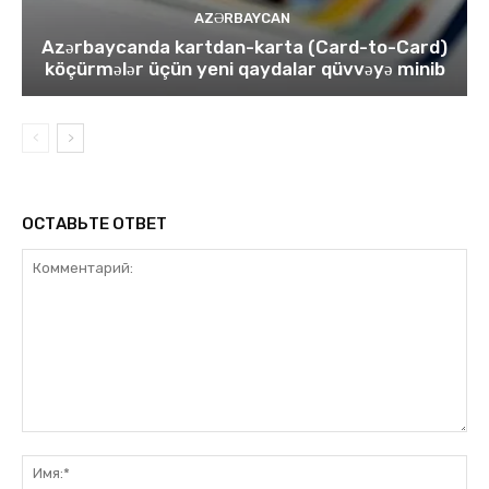
AZƏRBAYCAN
Azərbaycanda kartdan-karta (Card-to-Card)
köçürmələr üçün yeni qaydalar qüvvəyə minib
ОСТАВЬТЕ ОТВЕТ
Комментарий:
Им