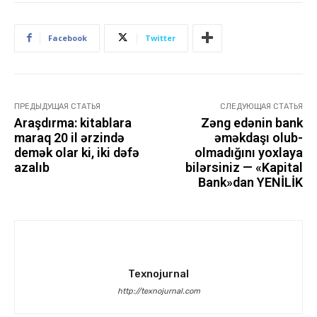
Facebook
Twitter
ПРЕДЫДУЩАЯ СТАТЬЯ
СЛЕДУЮЩАЯ СТАТЬЯ
Araşdırma: kitablara
Zəng edənin bank
maraq 20 il ərzində
əməkdaşı olub-
demək olar ki, iki dəfə
olmadığını yoxlaya
azalıb
bilərsiniz — «Kapital
Bank»dan YENİLİK
Texnojurnal
http://texnojurnal.com