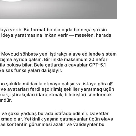
dəyə verib. Bu format bir dialoqda bir neçə şəxsin
ə ideya yaratmasına imkan verir — məsələn, harada
r. Mövcud söhbətə yeni iştirakçı əlavə ediləndə sistem
azışma ayrıca qalsın. Bir linklə maksimum 20 nəfər
ilə bölüşə bilər. Belə çatlardakı cavablar GPT-5.1
 və səs funksiyaları da işləyir.
 şəkildə müdaxilə etməyə çalışır və istəyə görə @
ir və avatarları fərdiləşdirilmiş şəkillər yaratmaq üçün
mək, iştirakçıları idarə etmək, bildirişləri söndürmək
ündür.
 və şəxsi yaddaş burada istifadə edilmir. Dəvətlər
çıxmaq olar. Yetkinlik yaşına çatmayanlar üçün əlavə
as kontentin görünməsi azalır və valideynlər bu