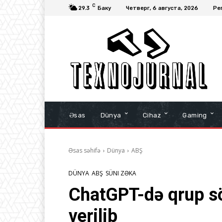
C
29.3
Баку
Четверг, 6 августа, 2026
Ре
Əsas
Dünya
Cihaz
Gaming
Əsas səhifə
Dünya
ABŞ
DÜNYA
ABŞ
SÜNI ZƏKA
ChatGPT-də qrup sö
verilib