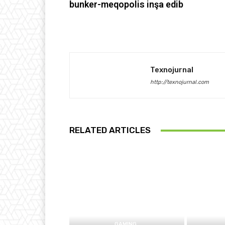
bunker-meqopolis inşa edib
Texnojurnal
http://texnojurnal.com
RELATED ARTICLES
GAMING