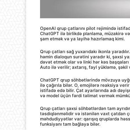
OpenAI qrup çatlarını pilot rejimində istifa
ChatGPT ilə birlikdə planlama, müzakirə v
şam etmək və ya layihə hazırlamaq kimi.
Qrup çatları sağ yuxarıdakı ikonla yaradılı
həmin dialoqun surətini yaradır ki, şəxsi y
dəvət etmək olar və linki hər kəs başqaları 
Auto ilə verilir; axtarış, fayl yükləmə, şəkil
ChatGPT qrup söhbətlərində mövzuya uyğun
ilə çağırıla bilər. O, emojilərə reaksiya ver
istifadə edə bilir. Çat ayarlarında adı dəyiş
və model üçün fərdi təlimat vermək mümk
Qrup çatları şəxsi söhbətlərdən tam ayrıdır
təsdiqlənməlidir və istənilən vaxt çatdan 
məhdudiyyətlər var: qarışıq qruplarda həss
funksiyanı tam bağlaya bilər.