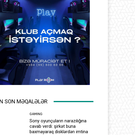
N SON MƏQALƏLƏR
GAMING
Sony oyunçuların narazılığına
cavab verdi: şirkət buna
baxmayaraq disklərdən imtina