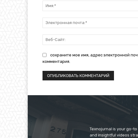
сохраните мое имя, адрес электронной поч
комментария.
Texnojurnal is your go-to 
and insightful videos str