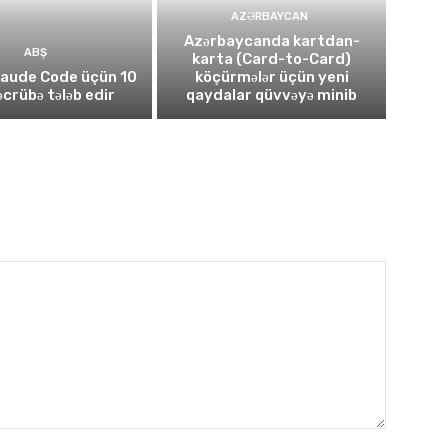
AZƏRBAYCAN
Azərbaycanda kartdan-
ABŞ
karta (Card-to-Card)
laude Code üçün 10
köçürmələr üçün yeni
təcrübə tələb edir
qaydalar qüvvəyə minib