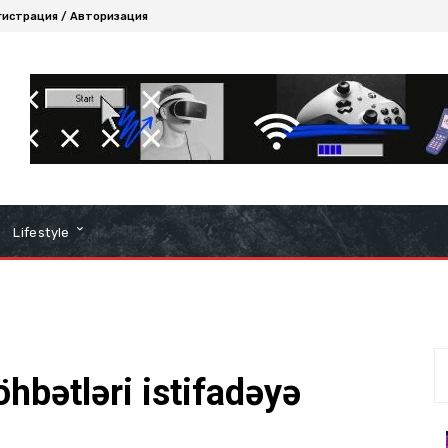
гистрация / Авторизация
Lifestyle
hbətləri istifadəyə