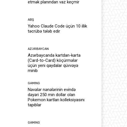
etmək planından vaz keçmir
ABŞ
Yahoo Claude Code üçün 10 illik
təcrübə tələb edir
AZƏRBAYCAN
Azərbaycanda kartdan-karta
(Card-to-Card) köçürmələr
üçün yeni qaydalar qüvvəyə
minib
GAMING
Nəvələr nənələrinin evində
dəyəri 250 min dollar olan
Pokemon kartları kolleksiyasını
tapıblar
GAMING