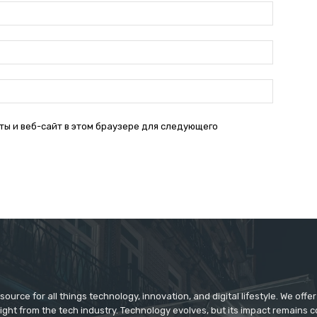
Имя:*
Электро
почта:*
Веб-
Сайт:
ты и веб-сайт в этом браузере для следующего
source for all things technology, innovation, and digital lifestyle. We off
aight from the tech industry. Technology evolves, but its impact remains 