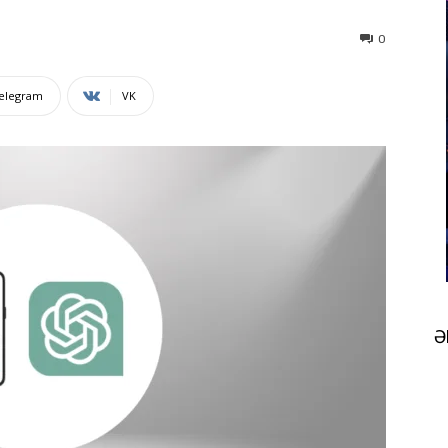
0
elegram
VK
Ə