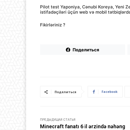
Pilot test Yaponiya, Cənubi Koreya, Yeni 
istifadəçiləri üçün web və mobil tətbiqlərd
Fikirləriniz ?
Поделиться
Facebook
Поделиться
ПРЕДЫДУЩАЯ СТАТЬЯ
Minecraft fanatı 6 il ərzində nəhəng