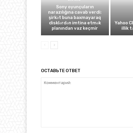
Sony oyunçuların
narazılığına cavab verdi:
şirkət buna baxmayaraq
disklərdən imtina etmək
Yahoo C
planından vaz keçmir
illik 
ОСТАВЬТЕ ОТВЕТ
Комментарий: