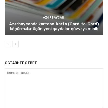
AZƏRBAYCAN
Azərbaycanda kartdan-karta (Card-to-Card)
köçürmələr üçün yeni qaydalar qüvvəyə minib
ОСТАВЬТЕ ОТВЕТ