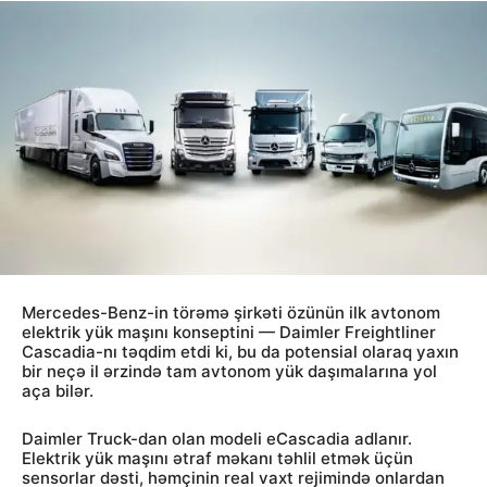
Mercedes-Benz-in törəmə şirkəti özünün ilk avtonom
elektrik yük maşını konseptini — Daimler Freightliner
Cascadia-nı təqdim etdi ki, bu da potensial olaraq yaxın
bir neçə il ərzində tam avtonom yük daşımalarına yol
aça bilər.
Daimler Truck-dan olan modeli eCascadia adlanır.
Elektrik yük maşını ətraf məkanı təhlil etmək üçün
sensorlar dəsti, həmçinin real vaxt rejimində onlardan