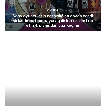
GAMING
Sony oyunçuların narazılığına cavab verdi:
şirkət buna baxmayaraq disklərdən imtina
etmək planından vaz keçmir