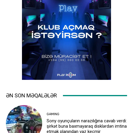
ƏN SON MƏQALƏLƏR
GAMING
Sony oyunçuların narazılığına cavab verdi:
şirkət buna baxmayaraq disklərdən imtina
etmək planından vaz keçmir