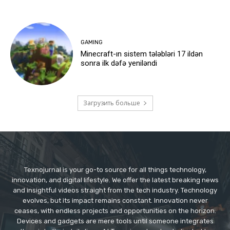
GAMING
Minecraft-ın sistem tələbləri 17 ildən
sonra ilk dəfə yeniləndi
Загрузить больше
Texnojurnal is your go-to source for all things technology,
innovation, and digital lifestyle. We offer the latest breaking news
and insightful videos straight from the tech industry. Technology
evolves, but its impact remains constant. Innovation never
ceases, with endless projects and opportunities on the horizon.
Devices and gadgets are mere tools until someone integrates