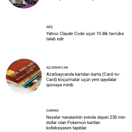
ABŞ
Yahoo Claude Code üçün 10 illik təcrübə
tələb edir
AZƏRBAYCAN
Azərbaycanda kartdan-karta (Card-to-
Card) köçürmələr üçün yeni qaydalar
qüvvəyə minib
GAMING
Nəvələr nənələrinin evində dəyəri 250 min
dollar olan Pokemon kartları
kolleksiyasını tapıblar