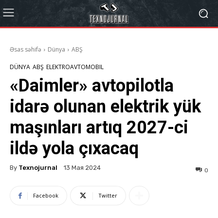
Əsas səhifə
Dünya
ABŞ
DÜNYA
ABŞ
ELEKTROAVTOMOBIL
«Daimler» avtopilotla
idarə olunan elektrik yük
maşınları artıq 2027-ci
ildə yola çıxacaq
By
Texnojurnal
13 Мая 2024
0
Facebook
Twitter