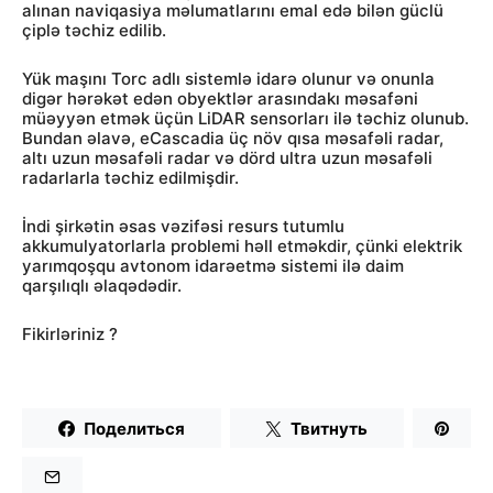
alınan naviqasiya məlumatlarını emal edə bilən güclü
çiplə təchiz edilib.
Yük maşını Torc adlı sistemlə idarə olunur və onunla
digər hərəkət edən obyektlər arasındakı məsafəni
müəyyən etmək üçün LiDAR sensorları ilə təchiz olunub.
Bundan əlavə, eCascadia üç növ qısa məsafəli radar,
altı uzun məsafəli radar və dörd ultra uzun məsafəli
radarlarla təchiz edilmişdir.
İndi şirkətin əsas vəzifəsi resurs tutumlu
akkumulyatorlarla problemi həll etməkdir, çünki elektrik
yarımqoşqu avtonom idarəetmə sistemi ilə daim
qarşılıqlı əlaqədədir.
Fikirləriniz ?
Поделиться
Твитнуть