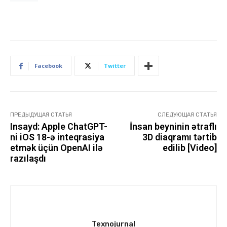
Facebook
Twitter
ПРЕДЫДУЩАЯ СТАТЬЯ
СЛЕДУЮЩАЯ СТАТЬЯ
Insayd: Apple ChatGPT-
İnsan beyninin ətraflı
ni iOS 18-ə inteqrasiya
3D diaqramı tərtib
etmək üçün OpenAI ilə
edilib [Video]
razılaşdı
Texnojurnal