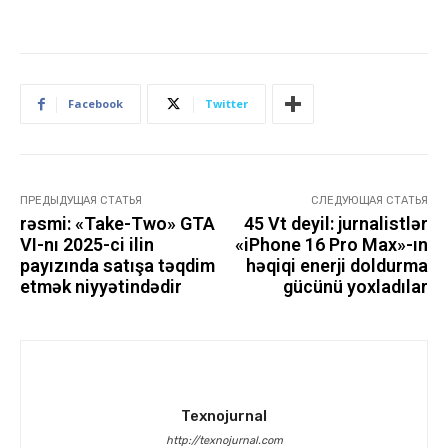
Facebook
Twitter
ПРЕДЫДУЩАЯ СТАТЬЯ
СЛЕДУЮЩАЯ СТАТЬЯ
rəsmi: «Take-Two» GTA
45 Vt deyil: jurnalistlər
VI-nı 2025-ci ilin
«iPhone 16 Pro Max»-ın
payızında satışa təqdim
həqiqi enerji doldurma
etmək niyyətindədir
gücünü yoxladılar
Texnojurnal
http://texnojurnal.com