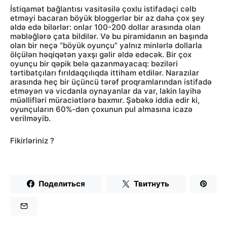
İstiqamət bağlantısı vasitəsilə çoxlu istifadəçi cəlb
etməyi bacaran böyük bloggerlər bir az daha çox şey
əldə edə bilərlər: onlar 100-200 dollar arasında olan
məbləğlərə çata bildilər. Və bu piramidanın ən başında
olan bir neçə “böyük oyunçu” yalnız minlərlə dollarla
ölçülən həqiqətən yaxşı gəlir əldə edəcək. Bir çox
oyunçu bir qəpik belə qazanmayacaq: bəziləri
tərtibatçıları fırıldaqçılıqda ittiham etdilər. Narazılar
arasında heç bir üçüncü tərəf proqramlarından istifadə
etməyən və vicdanla oynayanlar da var, lakin layihə
müəllifləri müraciətlərə baxmır. Şəbəkə iddia edir ki,
oyunçuların 60%-dən çoxunun pul almasına icazə
verilməyib.
Fikirləriniz ?
Поделиться
Твитнуть