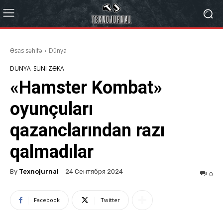
Əsas səhifə
Dünya
DÜNYA
SÜNI ZƏKA
«Hamster Kombat»
oyunçuları
qazanclarından razı
qalmadılar
By
Texnojurnal
24 Сентября 2024
0
Facebook
Twitter