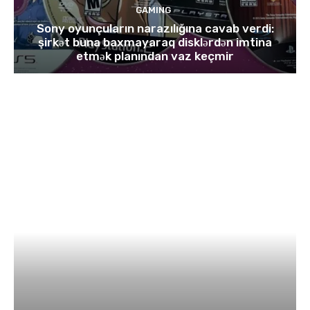
GAMING
Sony oyunçuların narazılığına cavab verdi:
şirkət buna baxmayaraq disklərdən imtina
etmək planından vaz keçmir