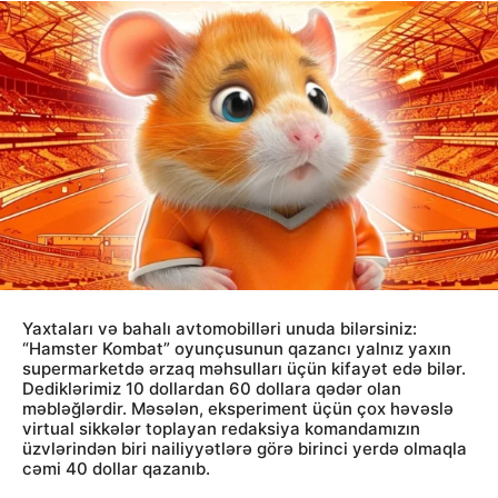
Yaxtaları və bahalı avtomobilləri unuda bilərsiniz:
“Hamster Kombat” oyunçusunun qazancı yalnız yaxın
supermarketdə ərzaq məhsulları üçün kifayət edə bilər.
Dediklərimiz 10 dollardan 60 dollara qədər olan
məbləğlərdir. Məsələn, eksperiment üçün çox həvəslə
virtual sikkələr toplayan redaksiya komandamızın
üzvlərindən biri nailiyyətlərə görə birinci yerdə olmaqla
cəmi 40 dollar qazanıb.