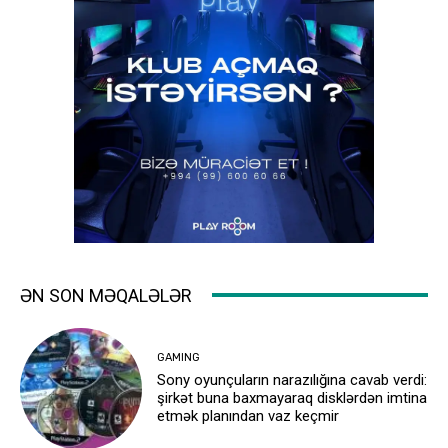
ƏN SON MƏQALƏLƏR
GAMING
Sony oyunçuların narazılığına cavab verdi:
şirkət buna baxmayaraq disklərdən imtina
etmək planından vaz keçmir