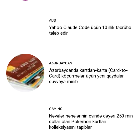
ABŞ
Yahoo Claude Code üçün 10 illik təcrübə
tələb edir
AZƏRBAYCAN
Azərbaycanda kartdan-karta (Card-to-
Card) köçürmələr üçün yeni qaydalar
qüvvəyə minib
GAMING
Nəvələr nənələrinin evində dəyəri 250 min
dollar olan Pokemon kartları
kolleksiyasını tapıblar