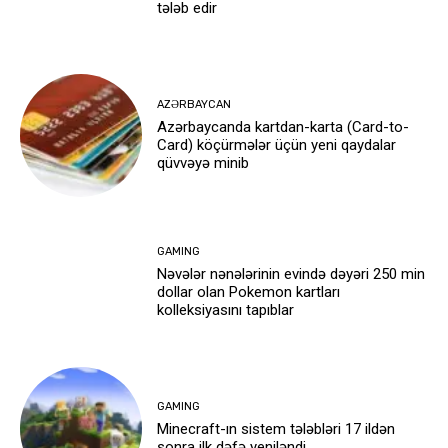
tələb edir
AZƏRBAYCAN
Azərbaycanda kartdan-karta (Card-to-
Card) köçürmələr üçün yeni qaydalar
qüvvəyə minib
GAMING
Nəvələr nənələrinin evində dəyəri 250 min
dollar olan Pokemon kartları
kolleksiyasını tapıblar
GAMING
Minecraft-ın sistem tələbləri 17 ildən
sonra ilk dəfə yeniləndi