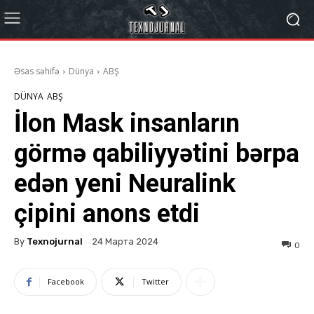
Əsas səhifə
Dünya
ABŞ
DÜNYA
ABŞ
İlon Mask insanların
görmə qabiliyyətini bərpa
edən yeni Neuralink
çipini anons etdi
By
Texnojurnal
24 Марта 2024
0
Facebook
Twitter