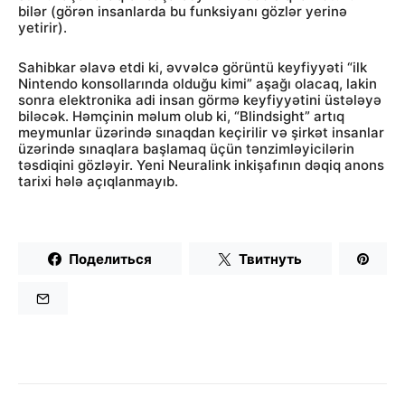
bilər (görən insanlarda bu funksiyanı gözlər yerinə
yetirir).
Sahibkar əlavə etdi ki, əvvəlcə görüntü keyfiyyəti “ilk
Nintendo konsollarında olduğu kimi” aşağı olacaq, lakin
sonra elektronika adi insan görmə keyfiyyətini üstələyə
biləcək. Həmçinin məlum olub ki, “Blindsight” artıq
meymunlar üzərində sınaqdan keçirilir və şirkət insanlar
üzərində sınaqlara başlamaq üçün tənzimləyicilərin
təsdiqini gözləyir. Yeni Neuralink inkişafının dəqiq anons
tarixi hələ açıqlanmayıb.
Поделиться
Твитнуть