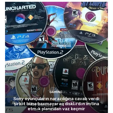
GAMING
Sony oyunçuların narazılığına cavab verdi:
şirkət buna baxmayaraq disklərdən imtina
etmək planından vaz keçmir