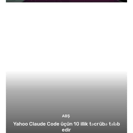
ABŞ
Yahoo Claude Code üçün 10 illik təcrübə tələb
edir