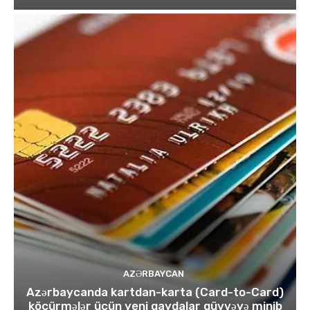
AZƏRBAYCAN
Azərbaycanda kartdan-karta (Card-to-Card)
köçürmələr üçün yeni qaydalar qüvvəyə minib