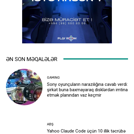
ƏN SON MƏQALƏLƏR
GAMING
Sony oyunçuların narazılığına cavab verdi:
şirkət buna baxmayaraq disklərdən imtina
etmək planından vaz keçmir
ABŞ
Yahoo Claude Code üçün 10 illik təcrübə