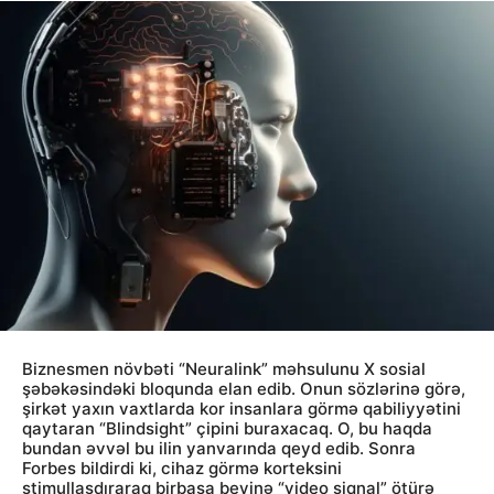
Biznesmen növbəti “Neuralink” məhsulunu X sosial
şəbəkəsindəki bloqunda elan edib. Onun sözlərinə görə,
şirkət yaxın vaxtlarda kor insanlara görmə qabiliyyətini
qaytaran “Blindsight” çipini buraxacaq. O, bu haqda
bundan əvvəl bu ilin yanvarında qeyd edib. Sonra
Forbes bildirdi ki, cihaz görmə korteksini
stimullaşdıraraq birbaşa beyinə “video siqnal” ötürə