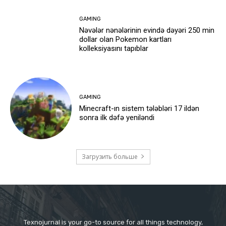
GAMING
Nəvələr nənələrinin evində dəyəri 250 min
dollar olan Pokemon kartları
kolleksiyasını tapıblar
GAMING
Minecraft-ın sistem tələbləri 17 ildən
sonra ilk dəfə yeniləndi
Загрузить больше
Texnojurnal is your go-to source for all things technology,