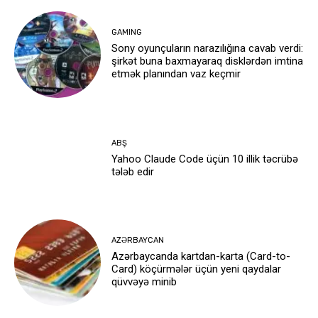
GAMING
Sony oyunçuların narazılığına cavab verdi:
şirkət buna baxmayaraq disklərdən imtina
etmək planından vaz keçmir
ABŞ
Yahoo Claude Code üçün 10 illik təcrübə
tələb edir
AZƏRBAYCAN
Azərbaycanda kartdan-karta (Card-to-
Card) köçürmələr üçün yeni qaydalar
qüvvəyə minib