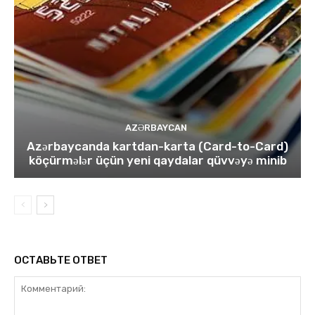
AZƏRBAYCAN
Azərbaycanda kartdan-karta (Card-to-Card)
köçürmələr üçün yeni qaydalar qüvvəyə minib
ОСТАВЬТЕ ОТВЕТ