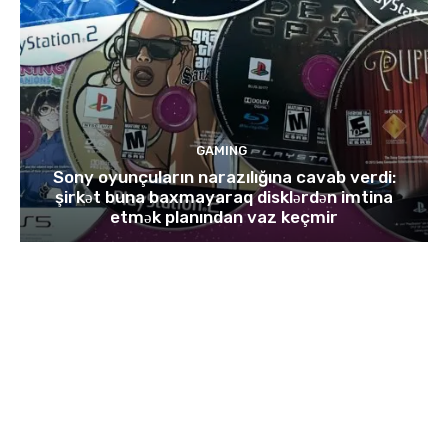
GAMING
Sony oyunçuların narazılığına cavab verdi:
şirkət buna baxmayaraq disklərdən imtina
etmək planından vaz keçmir