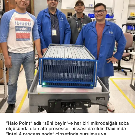
“Halo Point” adlı “süni beyin”-ə hər biri mikrodalğalı soba
ölçüsündə olan altı prosessor hissəsi daxildir. Daxilində
“Intel 4 process node” çipsetində qurulmuş və