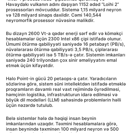
Havaydakı vulkanın adını daşıyan 1152 ədəd “Loihi 2”
prosessorları mövcuddur. Sistemə 1,15 milyard neyron
və 128 milyard sinaps daxildir. Cəmi 140,544
neyromorfik prosessor nüvəsinə malikdir.
Bu dizayn 2600 Vt-a qədər enerji sərf edir və köməkçi
hesablamalar üçün 2300 Intel x86 çipi istifadə olunur.
Ümumi ötürmə qabiliyyəti saniyədə 16 petabayt (PB/s),
nüvələrarası ötürmə qabiliyyəti 3,5 PB/s, çiplərarası
ötürmə qabiliyyəti isə 5 TB/s-ə çatır. Sistemin imkanları
saniyədə 240 trilyondan çox sinir əməliyyatını emal
etmək üçün kifayətdir.
Halo Point-in gücü 20 petaops-a çatır. Yaradıcıların
sözlərinə görə, sistem süni intellektdən istifadə etməklə
proqramların davamlı real vaxt rejimində öyrədilməsi,
həmçinin logistika, infrastrukturun idarə edilməsi və
böyük dil modelləri (LLM) sahəsində problemlərin həlli
üçün nəzərdə tutulub.
Belə sistemlər hələ də həqiqi insan beynin
imkanlarından uzaqdır. Təxmini hesablamalara görə,
insan beynində təxminən 100 milyard neyron və 500