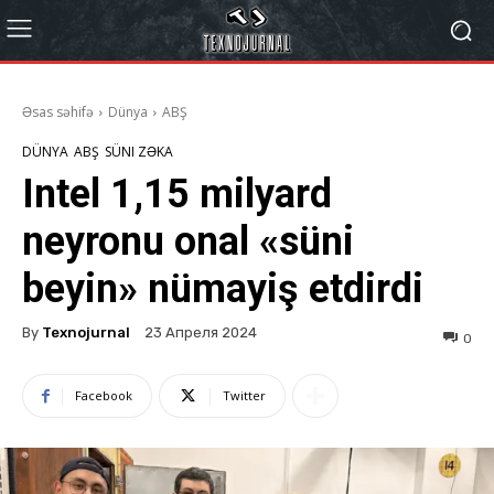
Əsas səhifə
Dünya
ABŞ
DÜNYA
ABŞ
SÜNI ZƏKA
Intel 1,15 milyard
neyronu onal «süni
beyin» nümayiş etdirdi
By
Texnojurnal
23 Апреля 2024
0
Facebook
Twitter