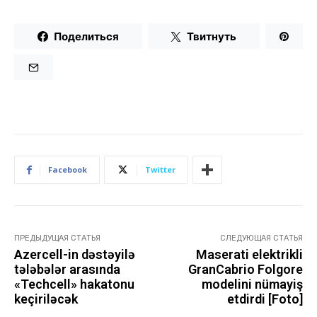
Поделиться
Твитнуть
Facebook
Twitter
ПРЕДЫДУЩАЯ СТАТЬЯ
СЛЕДУЮЩАЯ СТАТЬЯ
Azercell-in dəstəyilə
Maserati elektrikli
tələbələr arasında
GranCabrio Folgore
«Techcell» hakatonu
modelini nümayiş
keçiriləcək
etdirdi [Foto]