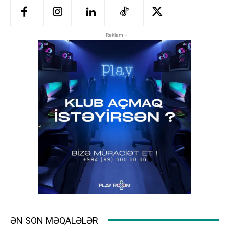
- Reklam -
ƏN SON MƏQALƏLƏR