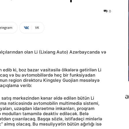
0
elegram
VK
lçılarından olan Li (Lixiang Auto) Azərbaycanda və
 edib ki, boz bazar vasitəsilə ölkələrə gətirilən Li
caq və bu avtomobillərdə heç bir funksiyadan
nun region direktoru Kingsley Guojian məsələyə
 açıqlama verib:
Ə
mi satış mərkəzindən kənar əldə edilən bütün Li
ama nəticəsində avtomobilin multimedia sistemi,
iyaları, uzaqdan idarəetmə imkanları, proqram
 modulları tamamilə deaktiv ediləcək. Belə
tdən çıxarılacaq. Başqa sözlə, istifadəçi minlərlə
c” almış olacaq. Bu məsuliyyətin bütün ağırlığı isə