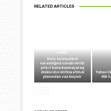
RELATED ARTICLES
GAMING
Sony oyunçuların
narazılığına cavab verdi:
şirkət buna baxmayaraq
disklərdən imtina etmək
Yahoo C
planından vaz keçmir
illik 