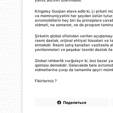
yalnız alıcının üzərindədir.”
Kingsley Guojian əlavə edib ki, Li şirkəti mü
və məmnuniyyətini hər şeydən üstün tutur. 
avtomobillərin heç biri bu prinsiplərə cav
xidməti, nə zəmanət, nə də proqram təminat
Şirkətin qlobal ofisindən verilən açıqlama
rəsmi dəstək, orijinal ehtiyat hissələri və
etməkdir. Rəsmi satış kanalları vasitəsilə 
yenilənmələri və peşəkar texniki dəstək ilə 
Qlobal rəhbərlik vurğulayır ki, boz bazar ya
qalması deməkdir. Gələcəkdə belə avtomobil
xidmətlərinə çıxışı da tamamilə qeyri-müm
Fikirləriniz ?
Поделиться