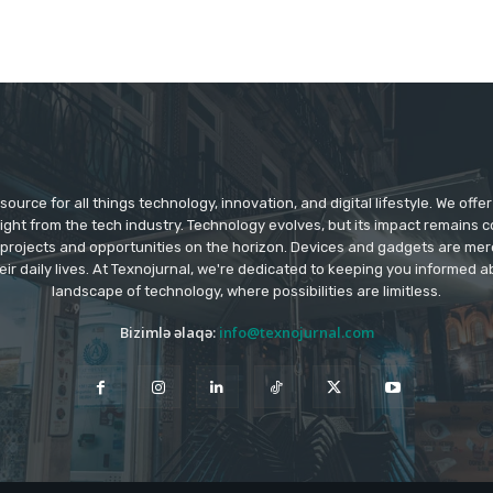
source for all things technology, innovation, and digital lifestyle. We off
aight from the tech industry. Technology evolves, but its impact remains 
 projects and opportunities on the horizon. Devices and gadgets are mer
eir daily lives. At Texnojurnal, we're dedicated to keeping you informed
landscape of technology, where possibilities are limitless.
Bizimlə əlaqə:
info@texnojurnal.com