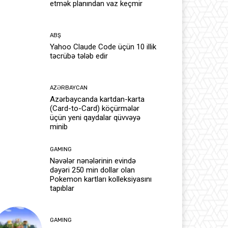
etmək planından vaz keçmir
ABŞ
Yahoo Claude Code üçün 10 illik
təcrübə tələb edir
AZƏRBAYCAN
Azərbaycanda kartdan-karta
(Card-to-Card) köçürmələr
üçün yeni qaydalar qüvvəyə
minib
GAMING
Nəvələr nənələrinin evində
dəyəri 250 min dollar olan
Pokemon kartları kolleksiyasını
tapıblar
GAMING