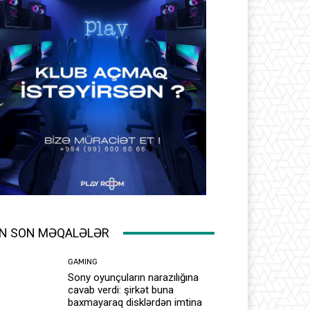
N SON MƏQALƏLƏR
GAMING
Sony oyunçuların narazılığına
cavab verdi: şirkət buna
baxmayaraq disklərdən imtina