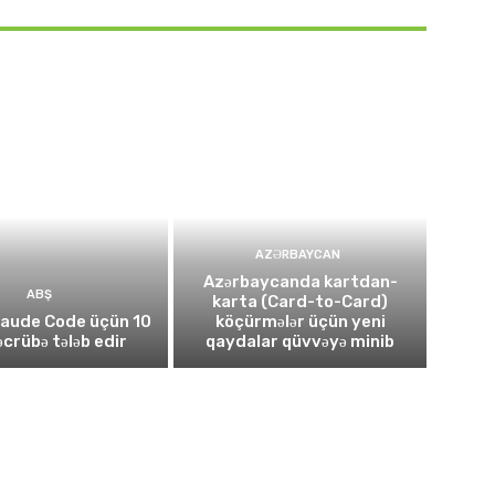
AZƏRBAYCAN
Azərbaycanda kartdan-
ABŞ
karta (Card-to-Card)
laude Code üçün 10
köçürmələr üçün yeni
təcrübə tələb edir
qaydalar qüvvəyə minib