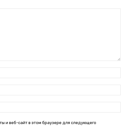
Имя:*
Электро
почта:*
Веб-
Сайт:
ты и веб-сайт в этом браузере для следующего