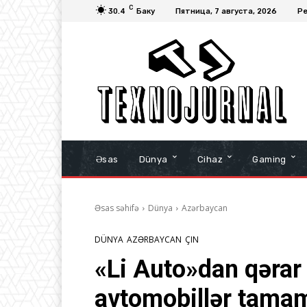
C
30.4
Баку
Пятница, 7 августа, 2026
Ре
Əsas
Dünya
Cihaz
Gaming
Əsas səhifə
Dünya
Azərbaycan
DÜNYA
AZƏRBAYCAN
ÇIN
«Li Auto»dan qərar
avtomobillər tamam