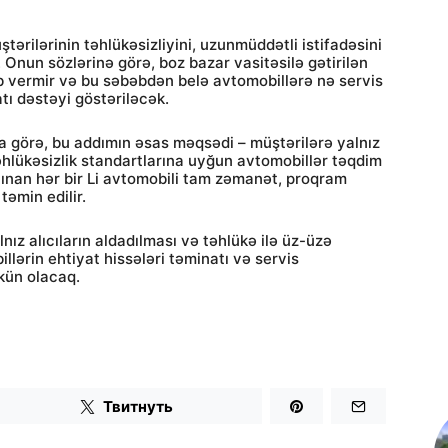
ştərilərinin təhlükəsizliyini, uzunmüddətli istifadəsini
Onun sözlərinə görə, boz bazar vasitəsilə gətirilən
ab vermir və bu səbəbdən belə avtomobillərə nə servis
ı dəstəyi göstəriləcək.
ya görə, bu addımın əsas məqsədi – müştərilərə yalnız
 təhlükəsizlik standartlarına uyğun avtomobillər təqdim
alınan hər bir Li avtomobili tam zəmanət, proqram
təmin edilir.
lnız alıcıların aldadılması və təhlükə ilə üz-üzə
lərin ehtiyat hissələri təminatı və servis
kün olacaq.
Твитнуть