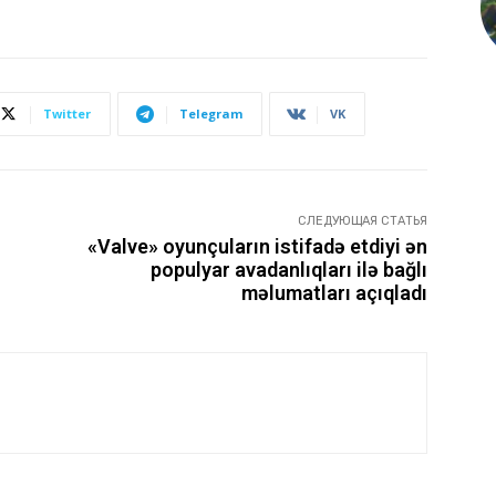
Twitter
Telegram
VK
СЛЕДУЮЩАЯ СТАТЬЯ
«Valve» oyunçuların istifadə etdiyi ən
populyar avadanlıqları ilə bağlı
məlumatları açıqladı