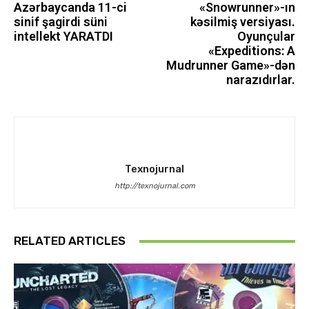
Azərbaycanda 11-ci
«Snowrunner»-ın
sinif şagirdi süni
kəsilmiş versiyası.
intellekt YARATDI
Oyunçular
«Expeditions: A
Mudrunner Game»-dən
narazıdırlar.
Texnojurnal
http://texnojurnal.com
RELATED ARTICLES