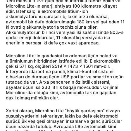
Yeni məhsul 9 kVt gücündə mühərriklə təchiz edilib və
Microlino Lite-ın enerji ehtiyatı 100 kilometrə kifayət
edir. İstehsalçı elektromobilə litium-ion
akkumulyatorunu quraşdırıb, lakin arzu olunarsa,
avtomobil bir dəfə doldurulmaqla 180 km yol qət edən 11
kilovatlıq akkumulyatorla təchiz oluna bilər.
Akkumulyatorun birinci versiyası iki saat ərzində 80%-ə
qədər enerji doldurulur, 11 kilovatlıq versiyada isə
enerjinin bərpası iki dəfə çox vaxt aparacaq.
Microlino Lite-in gövdəsini hazırlamaq üçün polad və
alüminiumun hibridindən istifadə edilib. Elektromobilin
çəkisi 571 kq, ölçüləri 2519 x 1473 x 1501 mm-dir.
İnteryerdə idarəetmə paneli, klimat-kontrol sistemi,
cihazları doldurmaq üçün USB portlar və smartfon üçün
tutacaq da var. Arxa pəncərənin öz istilik sistemi,
əşyalar üçün isə 230 litrlik baqajı mövcuddur. Orijinal
Microlino-da olduğu kimi, avtomobilə tək ön qapıdan
daxil olmaq mümkün olur.
Xarici olaraq, Microlino Lite “böyük qardaşının” dizayn
xüsusiyyətlərini təkrarlayır, lakin bu dəfə elektromobil
sürücülük vəsiqəsi olmayan insanlar və gənc sürücülər
üçün nəzərdə tutulub. Avropada L6e avtomobili kimi