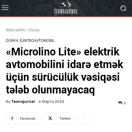
Əsas səhifə
Dünya
DÜNYA
ELEKTROAVTOMOBIL
«Microlino Lite» elektrik
avtomobilini idarə etmək
üçün sürücülük vəsiqəsi
tələb olunmayacaq
By
Texnojurnal
6 Марта 2024
0
Facebook
Twitter