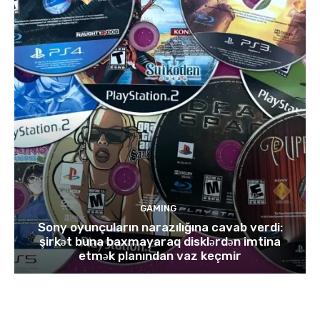
GAMING
Sony oyunçuların narazılığına cavab verdi:
şirkət buna baxmayaraq disklərdən imtina
etmək planından vaz keçmir