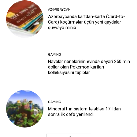
AZƏRBAYCAN
Azərbaycanda kartdan-karta (Card-to-
Card) köçürmələr üçün yeni qaydalar
qüvvəyə minib
GAMING
Nəvələr nənələrinin evində dəyəri 250 min
dollar olan Pokemon kartları
kolleksiyasını tapıblar
GAMING
Minecraft-ın sistem tələbləri 17 ildən
sonra ilk dəfə yeniləndi