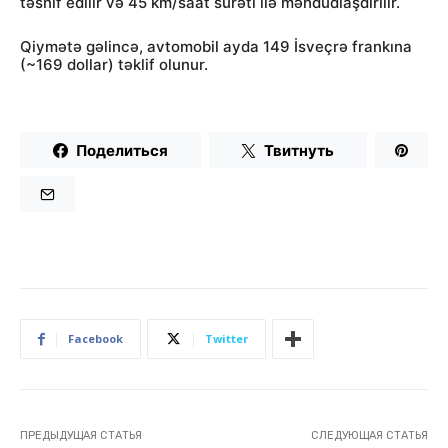
təsnif edilir və 45 km/saat sürəti ilə məhdudlaşdırılır.
Qiymətə gəlincə, avtomobil ayda 149 İsveçrə frankına
(~169 dollar) təklif olunur.
Поделиться
Твитнуть
Facebook
Twitter
ПРЕДЫДУЩАЯ СТАТЬЯ
СЛЕДУЮЩАЯ СТАТЬЯ