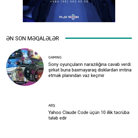
ƏN SON MƏQALƏLƏR
GAMING
Sony oyunçuların narazılığına cavab verdi:
şirkət buna baxmayaraq disklərdən imtina
etmək planından vaz keçmir
ABŞ
Yahoo Claude Code üçün 10 illik təcrübə
tələb edir