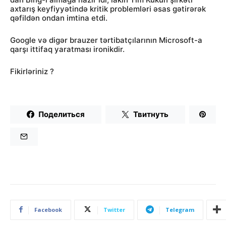
axtarış keyfiyyətində kritik problemləri əsas gətirərək
qəfildən ondan imtina etdi.
Google və digər brauzer tərtibatçılarının Microsoft-a
qarşı ittifaq yaratması ironikdir.
Fikirləriniz ?
Поделиться
Твитнуть
Facebook
Twitter
Telegram