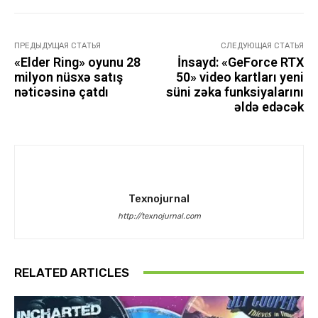
ПРЕДЫДУЩАЯ СТАТЬЯ
СЛЕДУЮЩАЯ СТАТЬЯ
«Elder Ring» oyunu 28
İnsayd: «GeForce RTX
milyon nüsxə satış
50» video kartları yeni
nəticəsinə çatdı
süni zəka funksiyalarını
əldə edəcək
Texnojurnal
http://texnojurnal.com
RELATED ARTICLES