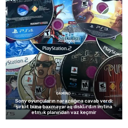
GAMING
Sony oyunçuların narazılığına cavab verdi:
şirkət buna baxmayaraq disklərdən imtina
etmək planından vaz keçmir