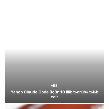
ABŞ
Yahoo Claude Code üçün 10 illik təcrübə tələb
edir