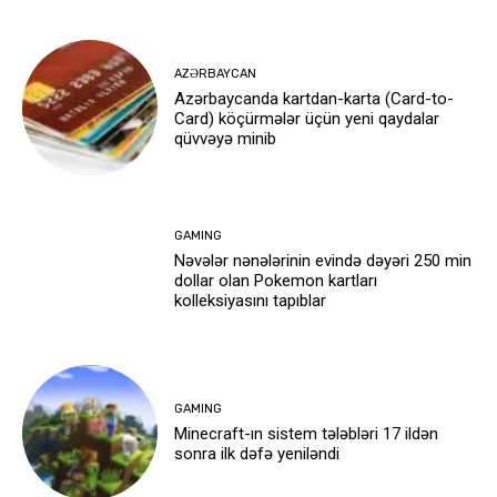
AZƏRBAYCAN
Azərbaycanda kartdan-karta (Card-to-
Card) köçürmələr üçün yeni qaydalar
qüvvəyə minib
GAMING
Nəvələr nənələrinin evində dəyəri 250 min
dollar olan Pokemon kartları
kolleksiyasını tapıblar
GAMING
Minecraft-ın sistem tələbləri 17 ildən
sonra ilk dəfə yeniləndi