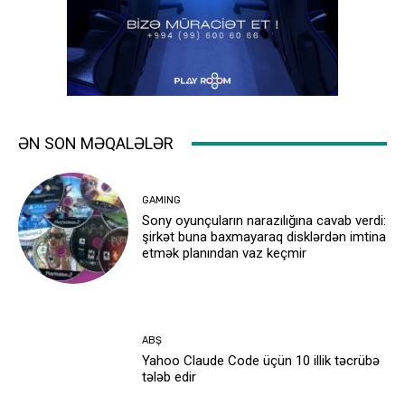
ƏN SON MƏQALƏLƏR
GAMING
Sony oyunçuların narazılığına cavab verdi:
şirkət buna baxmayaraq disklərdən imtina
etmək planından vaz keçmir
ABŞ
Yahoo Claude Code üçün 10 illik təcrübə
tələb edir