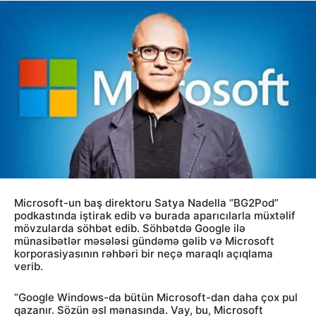
Microsoft-un baş direktoru Satya Nadella “BG2Pod”
podkastında iştirak edib və burada aparıcılarla müxtəlif
mövzularda söhbət edib. Söhbətdə Google ilə
münasibətlər məsələsi gündəmə gəlib və Microsoft
korporasiyasının rəhbəri bir neçə maraqlı açıqlama
verib.
“Google Windows-da bütün Microsoft-dan daha çox pul
qazanır. Sözün əsl mənasında. Vay, bu, Microsoft