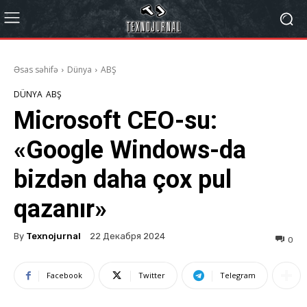
Əsas səhifə
Dünya
ABŞ
DÜNYA
ABŞ
Microsoft CEO-su:
«Google Windows-da
bizdən daha çox pul
qazanır»
By
Texnojurnal
22 Декабря 2024
0
Facebook
Twitter
Telegram